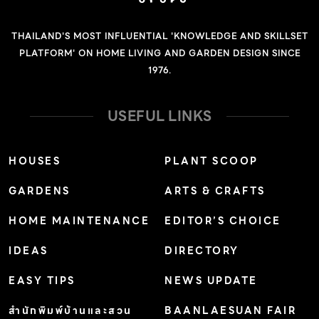
ในแนวที่เหมาะสม ไม่โค้งงอ เนื่องมาจากการนอนบนที่นอนที่
นุ่มเกินไป ที่นอน มีเนื้อแน่นแต่ผิวด้านบนนุ่ม ทำให้นอนแล้ว
THAILAND'S MOST INFLUENTIAL 'KNOWLEDGE AND SKILLSET
รู้สึกนุ่มนวล แต่ไม่จม เด้งเล็กน้อย ที่นอนไม่กระเพื่อม คน
PLATFORM' ON HOME LIVING AND GARDEN DESIGN SINCE
ข้างๆ รู้สึกตัวน้อยมาก โอบกระชับสรีระ ที่นอนสัมผัสผิวกาย
1976.
มากกว่า คืนตัวอย่างช้าๆ แบบ memory foam ช่วยลดแรง
กดทับตามปุ่มกระดูกได้ดีมาก คนผอมจะรู้สึกได้อย่างชัดเจน
USEFUL LINKS
เหมาะกับผู้ที่มีสัดส่วนโค้งเว้าชัดเจน มีสะโพก เอวคอด ช่วงก้น
และขาค่อนข้างใหญ่ แต่ร่างกายส่วนบนค่อนข้างบาง มีกล้าม
HOUSES
PLANT SCOOP
เนื้อน้อย และไขมันน้อย สนใจ ที่นอน […]
GARDENS
ARTS & CRAFTS
HOME MAINTENANCE
EDITOR’S CHOICE
IDEAS
DIRECTORY
EASY TIPS
NEWS UPDATE
สำนักพิมพ์บ้านและสวน
BAANLAESUAN FAIR