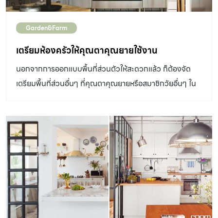
Garden&Farm
เตรียมห้องครัวให้คุณตาคุณยายใช้งาน
นอกจากการออกแบบพื้นที่ส่วนตัวให้สะดวกแล้ว ก็ต้องจัด
เตรียมพื้นที่ส่วนอื่นๆ ที่คุณตาคุณยายหรือสมาชิกวัยอื่นๆ ใน
บ้านได้ใช้งานร่วมกันตามแบบฉบับครอบครัวอบอุ่น เรามาเริ่ม
ต้นที่ห้องครัวกัน ในบ้านที่คุณตาคุณยายชอบทำอาหารเอง
นอกเหนือไปจากการออกแบบครัวที่จัดวางตามหลักการ
ออกแบบที่มักวางอุปกรณ์หลัก 3 อย่างคือ อ่างล้าง เตา และตู้
เย็นเป็นรูปสามเหลี่ยมแล้ว ก็ต้องให้ความสำคัญกับความ
สะดวกและปลอดภัยในการใช้งานเป็นพิเศษ ดังนี้ 1 มีที่นั่งพัก
คุณตาคุณยายมักยืนไม่ได้นานเหมือนคนหนุ่มสาว จึงควรทำที่
นั่งพักหรือใช้นั่งเตรียมอาหาร เช่น ปอกหัวหอม เด็ดยอดตำลึง
โดยทำเป็นตู้สูง 45-50 ซม.ที่สามารถนั่งด้านบนได้ จะช่วยให้