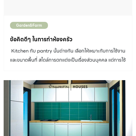
Garden&Farm
ข้อคิดดีๆ ในการทำห้องครัว
 Kitchen กับ pantry นั้นต่างกัน เลือกให้เหมาะกับการใช้งาน
และขนาดพื้นที่ สไตล์การตกแต่งเป็นเรื่องส่วนบุคคล แต่การใช้
งานต้องครบตามต้องการ เตา-ซิงค์-ตู้เย็น สามสิ่งสำคัญใน
ห้องครัว จัดวางให้เชื่อมโยงกัน เพื่อให้งานครัวลื่นไหล พื้นใน
ครัว ใช้วัสดุได้หลากหลายตามสไตล์การตกแต่ง เวลาเลือกให้
คิดเสมอว่าต้องทำความสะอาดง่าย ผนังก็เช่นเดียวกัน ใช้วัสดุ
อะไรก็ได้ แต่บริเวณเตาควรใช้วัสดุที่ทนความร้อนได้ดี ครัวที่
ใช้งานหนักหรือครัวไทย ควรแยกจากตัวบ้านหรือทำห้องให้
มิดชิด มีช่องลมเพื่อช่วยระบายกลิ่นและไอน้ำมัน ตู้เก็บของก็
สำคัญ ควรจัดไว้ให้เพียงพอ อาจเป็นตู้บิลท์อินตั้งพื้นหรือ