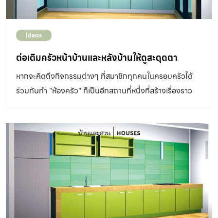
แขวนผนัง ขึ้นอยู่กับพื้นที่และการออกแบบ อ่างล้างจานมี
หลายแบบ เลือกให้เหมาะกับพื้นที่และการใช้งาน ถ้าทำตู้ใต้ซิงค์
Ideas
บานตู้ควรมีช่องระบายความชื้น ตู้เก็บของตั้งพื้นส่วนใหญ่
ค่อนข้างลึก หากเป็นไปได้ควรทำชั้นวางที่ดึงเข้าออกได้ เพื่อให้
ต่อเติมครัวหน้าบ้านและหลังบ้านให้ดูสะดุดตา
หยิบของได้ง่าย ถังขยะควรมีที่ปิดมิดชิดและแยกประเภทขยะ
หากจะคิดถึงกิจกรรมต่างๆ ที่สมาชิกทุกคนในครอบครัวได้
เพื่อสุขอนามัยและป้องกันหนูหรือแมลงรบกวน เครื่องใช้ใน
ร่วมกันทำ "ห้องครัว" ก็เป็นอีกสถานที่หนึ่งที่สร้างเรื่องราว
ครัวเป็นสิ่งสำคัญ ควรเลือกให้เหมาะกับการใช้สอย ถ้าไม่ชอบ
ต่างๆได้ดี ดังนั้นวันนี้ทางเว็บไซต์บ้านและสวนจึงได้นำ "แบบ
ทำอาหารและเบเกอรีหรืออยู่ในคอนโดฯ มีแค่เตาไมโครเวฟก็
ต่อเติมครัว" สวยๆมาฝากชาวบ้านและสวนกัน จะเป็นอย่างไร
พอแล้ว ตู้เย็นเป็นของสำคัญ ใช้เก็บของสดหรือของเสียง่าย
บ้างนั้นไปชมกันเลยครับ
เลือกขนาดให้เหมาะสม ถ้าชอบกินไอศกรีมแนะนำตู้เย็นแบบที่มี
ช่องฟรีซแยกต่างหาก เตาหุงต้มก็เป็นสิ่งจำเป็น จะใช้แก๊สหรือ
ไฟฟ้าก็ได้ ถ้าใช้งานเล็กน้อยๆ หรืออยู่คอนโดแนะนำว่า เตาไฟ
ฟ้า ดีที่สุด งานระบบในครัว ประกอบด้วย ระบบน้ำดี-น้ำเสีย
ระบบไฟฟ้าทั้งที่ใช้กับเครื่องใช้ต่างๆ และแสงสว่าง ระบบ
ระบายอากาศ เพื่อกำจัดกลิ่นควันและไอน้ำมัน […]