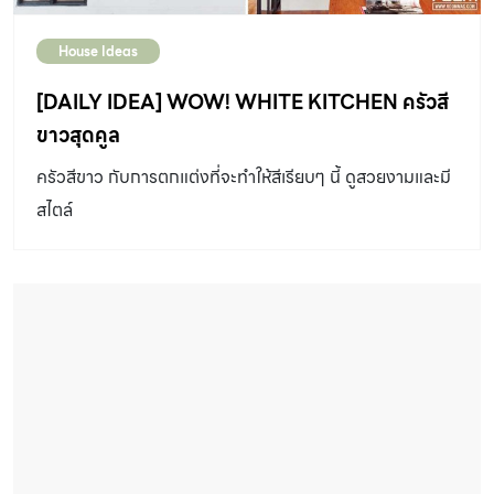
ทำครัวสะดวกมากขึ้น 2 ก้มน้อย หยิบง่าย คุณตาคุณยายที่มี
House Ideas
อายุมากๆ มักยกแขนได้สูงน้อยลงและก้มตัวลำบาก จึงควร
ออกแบบห้องครัวให้หยิบใช้ง่ายโดยไม่ต้องก้มหรือเหยียดแขน
[DAILY IDEA] WOW! WHITE KITCHEN ครัวสี
มากเกินไป เช่น ที่คว่ำจานควรสูงไม่เกินระดับเอว ชั้นวางของ
ขาวสุดคูล
ควรเลื่อนเข้า-ออกได้ เป็นต้น 3 เครื่องช่วยผ่อนแรง หากมี
ครัวสีขาว กับการตกแต่งที่จะทำให้สีเรียบๆ นี้ ดูสวยงามและมี
ของที่ต้องหยิบหรือย้ายบ่อยๆ เช่น เครื่องปรุงหรือเครื่องครัว
สไตล์
อาจทำชั้นวางแบบมีล้อเลื่อน พร้อมเตรียมพื้นที่ใต้เคานเตอร์ให้
เลื่อนไปเก็บได้จะได้ไม่เกะกะ 4 หยิบของสูงไม่ต้องเขย่ง หากใน
ครัวมีตู้สูงเกินเอื้อม ควรเตรียมบันไดเตี้ยไว้ใช้ก็จะปลอดภัย
กว่าการปีนเก้าอี้ เพราะช่วงก้าวที่สูงจะทำให้ตกลงมาได้ง่าย 5
เพิ่มประโยชน์ใช้สอย บ่อยครั้งที่ครัวต้องรับบทหนัก พื้นที่ไม่
พอวางของ ถ้าทำที่วางของรางเลื่อนซ่อนไว้ใต้เคานเตอร์ ก็จะ
มีพื้นที่โดยไม่ต้องเดินไปวางไกลๆ 6 ของร้อนต้องสังเกตเห็น
ชัด […]