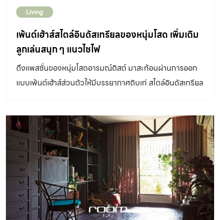
ทำการล้างผิววัสดุ แล้วเคลือบด้วยกรดเกลือ (กรดไฮโรคลอ
Living
ริก HCI) ทิ้งไว้ เพื่อให้เกิดปฏิกิริยาการกัดกร่อนระหว่างสาร
เคมีกับเหล็ก เสร็จแล้วล้างออก วิธีนี้จะทำให้วัสดุเกิดการ
เพ้นต์เฮ้าส์สไตล์อินดัสเทรียลของหนุ่มโสด เพิ่มเติม
เปลี่ยนแปลงไปตามธรรมชาติ เมื่อทิ้งไว้นาน ๆ กลายเป็นสีส้ม
ลูกเล่นสนุก ๆ แนวไซไฟ
สนิมที่สวยงามแปลกตา แล้วจึงค่อยทาน้ำยาเคลือบเพื่อหยุด
ดึงแพสชั่นของหนุ่มโสดอารมณ์ติสต์ มาสะท้อนผ่านการออก
ปฏิกิริยาของการเกิดสนิมและคงสภาพสีสันแบบแผ่นเหล็กที่
แบบเพ้นต์เฮ้าส์ส่วนตัวให้มีบรรยากาศดิบเท่ สไตล์อินดัสเทรียล
ชอบ หรือหากพื้นผิวเป็นไม้ละ เราก็สามารถตกแต่งสีให้ดู
ที่แอบแทรกดีเทลสนุก ๆ สุดโฉบเฉี่ยว ชวนให้นึกถึงยานอวกาศ
เหมือนสนิมได้เช่นกัน ด้วยการเพ้นต์สีโครเมียม หรือโลหะลงไป
Ecopark Penthouse ห้องพักหรูขนาด 180 ตารางเมตร
บนพื้นผิว จากนั้นใช้แปรงชุบสีเทาและดำปัดไปมาให้เกิดเส้นที
บนชั้น 33 ของคอนโดมิเนียมสูงระฟ้าในเวียดนาม บอกเล่า
แปรงบาง ๆ สีสันไม่สม่ำเสมอกัน เป็นเสน่ห์ดิบ ๆ ให้พื้นผิวส่วน
ไลฟ์สไตล์ของชายหนุ่มผู้เป็นเจ้าของ ผ่านการตกแต่ง สไตล์อิน
ต่าง ๆ ของบ้านได้ นอกจากสีสนิมเหล็กแล้ว สีสนิมเขียว สนิม
ดัสเทรียล สุดเท่ที่ถูกฉาบไล้ไปทั่วทุกอณู เพิ่มความไม่ธรรมดา
ทองแดง สีแตกลายงาต่าง ๆ เราก็สามารถใช้สเปรย์พ่นเฉพาะ
ด้วยดีเทลเล็ก ๆ น้อย ๆ ที่ชวนให้นึกถึงหนังแนวไซไฟ ร่วมด้วย
จุดให้เกิดสีสนิมประเภทต่าง ๆ ได้อย่างง่ายดาย […]
ของสะสมที่บ่งบอกความสนใจและกิจกรรมตามแบบฉบับของ
ชายหนุ่ม ซึ่งกลายมาป็นส่วนหนึ่งของการออกแบบตกแต่ง
ห้องพักแห่งนี้ให้น่าอยู่ และพรั่งพร้อมด้วยฟังก์ชันการใช้งาน