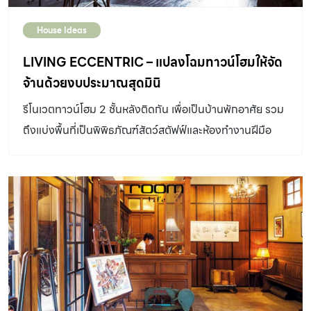
ไม่ต่างจากบ้านหลังใหญ่ ๆ ด้วยความที่เจ้าของเป็นคนที่ชื่น
House Ideas
ชอบงานศิลปะ เขาจึงต้องการที่พักที่มีบรรยากาศเหมือนสตูดิ
โอที่ประดับตกแต่งด้วยเหล่างานศิลป์ และสิ่งของที่บอกเล่า
LIVING ECCENTRIC – แปลงโฉมทาวน์โฮมให้จัด
ไลฟ์สไตล์ความชื่นชอบของตนเอง Lê house สตูดิโอผู้
จ้านด้วยงบประมาณสุดมินิ
ออกแบบ จึงจับสไตล์อินดัสเทรียลที่เน้นพื้นผิวของวัสดุดิบเท่อ
รีโนเวตทาวน์โฮม 2 ชั้นหลังติดกัน เพื่อเป็นบ้านพักอาศัย รวม
ย่าง ผนังคอนกรีต อิฐ และเหล็กที่เป็นสนิม มาผสานเข้ากับ
ถึงแบ่งพื้นที่เป็นพิพิธภัณฑ์สัตว์สตัฟฟ์และห้องทำงานฝีมือ
ดีเทลเล็ก ๆ น้อย ๆ ที่ดูโมเดิร์นทันสมัยแนวมิลเลนเนียม หรือ
อวกาศล้ำ ๆ เช่น ของใช้ที่มีพื้นผิวมันวาวจากสเตนเลส ขาโต๊ะ
ดีไซน์โฉบเฉี่ยวเหมือนขายานอวกาศ(ในจินตนาการ) ฯลฯ ภาย
ใต้สเปซโปร่งโล่ง ไม่อึดอัด เนื่องจากห้องมีระดับฝ้าเพดานที่สูง
สถาปนิกจึงสามารถออกแบบพื้นที่ใช้สอยได้เป็น 2 ส่วน คือ
ชั้นล่าง […]