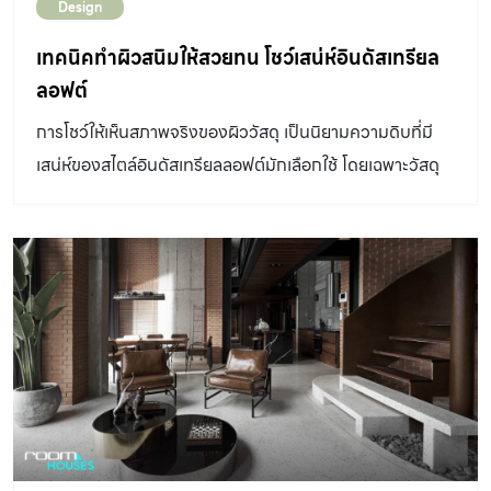
Design
เทคนิคทำผิวสนิมให้สวยทน โชว์เสน่ห์อินดัสเทรียล
ลอฟต์
การโชว์ให้เห็นสภาพจริงของผิววัสดุ เป็นนิยามความดิบที่มี
เสน่ห์ของสไตล์อินดัสเทรียลลอฟต์มักเลือกใช้ โดยเฉพาะวัสดุ
อย่าง “เหล็ก” ที่มักเป็นส่วนประกอบหนึ่งของการตกแต่ง เพื่อ
แสดงถึงความแข็งแกร่ง ดุดัน และความมีตัวตน และจะยิ่งมี
เสน่ห์มากขึ้นอย่างเป็นธรรมชาติ เมื่อปรากฏสีส้มสนิมที่
สวยงามแปลกตา สำหรับใครที่หลงใหลในเสน่ห์แห่งความไม่
สมบูรณ์ของวัสดุ สู่ความงามของเนื้อแท้ งานเหล็กสีสนิมจึง
นับเป็นอีกลูกเล่นหนึ่งที่คาเฟ่ หรือร้านอาหารหลาย ๆ แห่งเลือก
นำมาใช้ตกแต่งสถานที่ วันนี้ room จึงมี เทคนิคทำผิวสนิม ให้
สวยทนทานมาฝากว่ามีขั้นตอน และวิธีการอย่างไร เพื่อคง
สภาพสีสันตามอย่างที่ต้องการไว้ให้คงทนยาวนาน เริ่มจาก