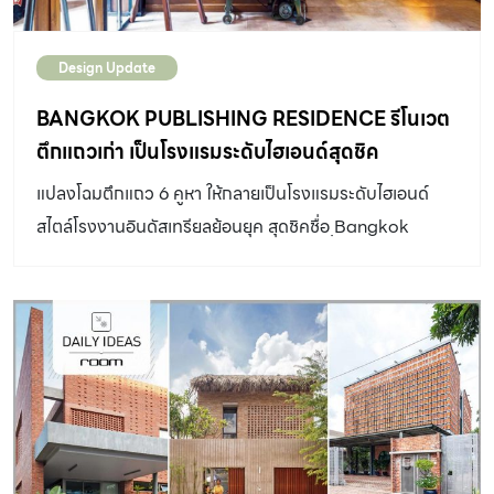
Design Update
BANGKOK PUBLISHING RESIDENCE รีโนเวต
ตึกแถวเก่า เป็นโรงแรมระดับไฮเอนด์สุดชิค
แปลงโฉมตึกแถว 6 คูหา ให้กลายเป็นโรงแรมระดับไฮเอนด์
สไตล์โรงงานอินดัสเทรียลย้อนยุค สุดชิคชื่อ ฺBangkok
Publishing Residence