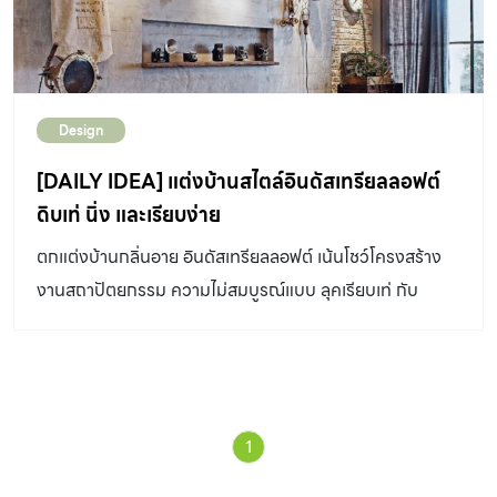
Design
[DAILY IDEA] แต่งบ้านสไตล์อินดัสเทรียลลอฟต์
ดิบเท่ นิ่ง และเรียบง่าย
ตกแต่งบ้านกลิ่นอาย อินดัสเทรียลลอฟต์ เน้นโชว์โครงสร้าง
งานสถาปัตยกรรม ความไม่สมบูรณ์แบบ ลุคเรียบเท่ กับ
เฟอร์นิเจอร์ย้อนยุคช่วงปี 1950
1