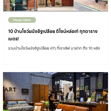
House Ideas
10 บ้านโชว์ผนังอิฐเปลือย ดีไซน์หล่อเท่ ทุกตาราง
เมตร!
รวมบ้านโชว์ผนังอิฐเปลือย เท่ๆ ที่เราเลิฟ มาฝาก ถึง 10 หลัง