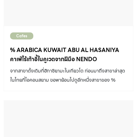
Cafes
% ARABICA KUWAIT ABU AL HASANIYA
คาเฟ่ไร้เก้าอี้ในคูเวตจากฝีมือ NENDO
จากสาขาดั้งเดิมที่ฮิกาชิยามะในเกียวโต ก่อนมาถึงสาขาล่าสุด
ในไทยที่ไอคอนสยาม ขอพาย้อนไปดูอีกหนึ่งสาขาของ %
ARABICA ที่สร้างภาพจำของความน้อยนิ่งและเรียบหรูให้
เกิดขึ้นในคูเวตมาก่อนหน้านี้กันบ้าง