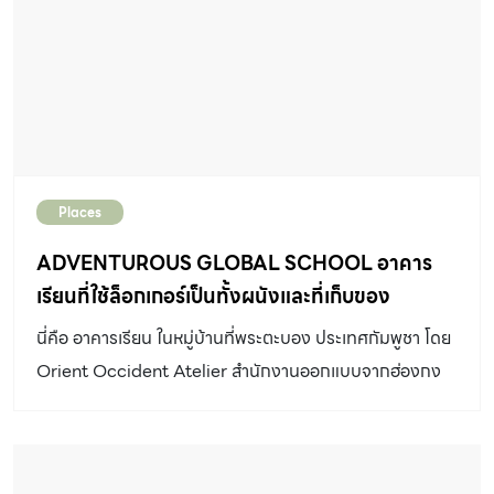
แคบได้อย่างดี ที่พักเมืองดานัง แห่งนี้พื้นที่ทั้ง 4 ชั้น ถูกแบ่ง
ออกเป็น 2 โซนหลัก ๆ คือ พื้นที่พักผ่อนแบบไพรเวตในชั้นบน
จำนวน 8 ห้อง และพื้นที่ส่วนกลางที่ประกอบด้วยพื้นที่นั่งเล่น
ห้องครัว ส่วนรับประทานอาหาร เล้านจ์ ห้องสมุด ห้องดูหนัง
ห้องซักรีด และที่จอดรถ ในส่วนของฟาซาด สร้างจังหวะให้กับ
อาคารด้วยแผงไม้ และหน้าต่างเต็มบานที่มีความสูงจากพื้น
Places
จรดฝ้าเพดาน สร้างความรู้สึกทั้งปิดทึบและปลอดโปร่งด้วย
เเสงสว่าง โดยแผงไม้ทำเป็นรูปแบบของไม้สาน ช่วยในการนำ
ADVENTUROUS GLOBAL SCHOOL อาคาร
แสงธรรมชาติเข้าสู่ภายในเเละระบายอากาศ ทั้งยังช่วยกรอง
เรียนที่ใช้ล็อกเกอร์เป็นทั้งผนังและที่เก็บของ
แสงแดดได้ในตัว และเมื่อคุณเดินเข้ามาจะเจอกับคอร์ตตรง
นี่คือ อาคารเรียน ในหมู่บ้านที่พระตะบอง ประเทศกัมพูชา โดย
กลางทำหน้าที่เสมือนสะพานเชื่อมระหว่างพื้นที่ภายในกับ
Orient Occident Atelier สำนักงานออกแบบจากฮ่องกง
ภายในเข้าด้วยกัน การตกแต่งภายในได้แรงบันดาลใจมาจาก
ต้องการให้ที่นี่ไม่ได้เป็นเพียงอาคารเรียนแบบเน้นการบรรยาย
ยุค 1960s และทำให้ดูร่วมสมัยสไตล์คอนเทมโพรารี โดยใช้คีย์
ทั่วไป แต่ใช้สำหรับเป็นพื้นที่เรียนรู้ด้านการออกแบบ ก่อสร้าง
สีหลักอย่าง แดง เขียว และน้ำเงิน เพิ่มความอบอุ่นด้วยไม้วอ
รวมไปถึงความคิดสร้างสรรค์ ซึ่งในระหว่างกระบวนการ
ลนัทสีเข้มที่ทำเพียงเคลือบใสเพื่อเผยผิวธรรมชาติ เพิ่มผิว