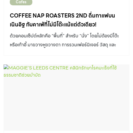
Cafes
COFFEE NAP ROASTERS 2ND ดื่มกาแฟบน
เนินอิฐ กับคาเฟ่ที่ไม่มีโต๊ะแม้แต่ตัวเดียว!
ด้วยคอนเซ็ปต์หลักคือ “พื้นที่” สำหรับ “นั่ง” โดยไม่ต้องมีโต๊ะ
หรือเก้าอี้ มาขวางหูขวางตา การรวมเฟอร์นิเจอร์ วัสดุ และ
พื้นที่ใช้งานของร้านกาแฟให้กลายเป็นสิ่งเดียวกัน จึงได้
ผลลัพธ์เป็นร้านกาแฟที่ดูแปลกตาแห่งนี้