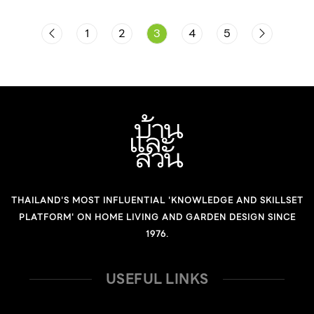
เก็บรักษาภูมิปัญญาดั้งเดิมด้านการอยู่อาศัยไว้ ในส่วนของ
ทีมสถาปนิกมากฝีมือนั่นเอง
กระบวนการก่อสร้าง สถาปนิกได้เลือกใช้วิธีการและวัสดุแบบ
1
2
3
4
5
ท้องถิ่น อย่างการใช้อิฐและไม้ที่หาได้ง่ายในพื้นที่ ซึ่งเป็นการ
ประหยัดค่าก่อสร้าง ทั้งยังแป็นวัสดุที่ช่างพื้นถิ่นคุ้นเคยกันเป็น
อย่างดี ในแง่ของการออกแบบใช้กระบวนการการมีส่วนร่วม
แบบ Bottom-up ทำให้อาคารที่ออกมายังสะท้อนถึงบริบท
ของชุมชน เพราะทีมผู้ออกแบบเชื่อว่าอาคารเรียนที่ดีต้องเกิด
จากความร่วมมือของครูผู้สอน เด็กนักเรียน และคนในชุมชน
ร่วมกับผู้ออกแบบ ถึงจะได้พื้นที่ใช้งานที่ทั้งถูกต้องและถูกใจ
[…]
THAILAND'S MOST INFLUENTIAL 'KNOWLEDGE AND SKILLSET
PLATFORM' ON HOME LIVING AND GARDEN DESIGN SINCE
1976.
USEFUL LINKS