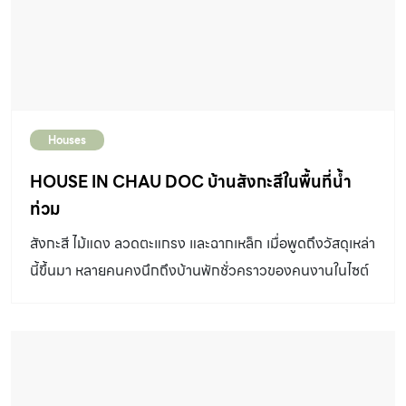
ความวุ่นวายทางสายตาต่าง ๆ ออกไป บรรยากาศของพื้นที่
ฝั่งสวนสาธารณะใช้โครงเหล็กและบันไดที่จะนำไปสู่พื้นที่ร้าน
อาหารชั้น 1 และเมื่อเข้ามาในร้าน ลูกค้าจะได้รับความรู้สึก
เหมือนกำลังนั่งกินเบอเกอร์อยู่ในห้องน้ำ ด้วยผนังกรุกระเบื้อง
แผ่นเล็กของห้องน้ำเดิมยังคงอยู่โดยถูกดัดแปลงให้กลายเป็น
Houses
ส่วนของห้องครัว ผนังที่เหลือถูกกระเทาะออกทั้งหมด เหลือไว้
เพียงพื้นไม้เดิมที่ยังคงเก็บรักษาไว้ อีกหนึ่งรูปแบบที่เชื่อม
HOUSE IN CHAU DOC บ้านสังกะสีในพื้นที่น้ำ
พื้นที่ทั้งหมดเข้าด้วยกันคือขนาดของวัสดุ 20×20 เซนติเมตร
ท่วม
ทั้งในส่วนของกระเบื้องสีขาว แผ่นปูพื้น และบล็อกแก้ว ส่วน
สังกะสี ไม้แดง ลวดตะแกรง และฉากเหล็ก เมื่อพูดถึงวัสดุเหล่า
พื้นที่ที่ทำขึ้นมาใหม่ของร้านนี้ ก็คือส่วนของเคาน์เตอร์เตรียม
นี้ขึ้นมา หลายคนคงนึกถึงบ้านพักชั่วคราวของคนงานในไซต์
อาหาร และที่นั่งแบบหล่อในที่ ฝ้าเพดานถูกรื้อออกหมด เพื่อ
ก่อสร้าง แต่ด้วยฝีมือการออกแบบของ Shunri Nishizawa
โชว์โครงสร้างเผยผิววัสดุตามเเบบที่เรียกว่าสัจวัสดุ ซึ่งตรง
เขากลับสามารถนำวัสดุที่กล่าวถึงไปข้างต้น มาออกแบบเป็น
กับคอนเซ็ปต์ของร้านที่ว่าใช้วัตถุดิบเรียบง่ายเป็นธรรมชาติ
บ้านดีไซน์สุดล้ำ ที่ก้าวผ่านนิยามที่เเสนธรรมดาเเบบที่เราเคย
และเน้นไปที่กระบวนการเตรียมอาหาร พื้นที่ในร้านชั้น 1 และ
คุ้นชินไปได้ไกลหลายปีแสงเลยทีเดียว
ทางเท้าเลือกใช้วัสดุปูพื้นชนิดเดียวกัน เพื่อเชื่อมพื้นที่ให้ดูลื่น