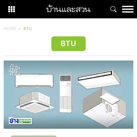
Skip
to
content
HOME
BTU
BTU