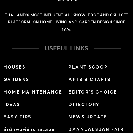
เครื่องก็มีราคาแพงกว่า BTU ต่ำไป คอมเพรสเซอร์ทำงาน
ตลอดเวลา เพราะอุณหภูมิไม่ได้ตามที่ตั้งไว้ จึงไม่เย็นหรือเย็น
THAILAND'S MOST INFLUENTIAL 'KNOWLEDGE AND SKILLSET
ช้า ทำให้สิ้นเปลืองพลังงาน และเครื่องปรับอากาศเสียเร็ว
PLATFORM' ON HOME LIVING AND GARDEN DESIGN SINCE
2.เลือกประเภทเครื่องปรับอากาศให้เหมาะกับการใช้งาน แบบ
1976.
ติดผนัง นิยมใช้ในบ้านที่สุด เหมาะกับห้องขนาดกลางและ
ขนาดเล็ก เป็นประเภทที่มีฟังก์ชั่นหลากหลาย ขนาดเล็ก
USEFUL LINKS
กะทัดรัด และราคาไม่แพง แบบแขวนใต้ฝ้า เหมาะกับห้องขนาด
เล็กถึงขนาดกลางที่มีคนอยู่หนาแน่น เช่น ร้านค้า ห้องอาหาร
HOUSES
PLANT SCOOP
สำนักงาน สามารถกระจายลมเย็นได้ไกลและทั่วถึงกว่า ทนต่อ
GARDENS
ARTS & CRAFTS
การใช้งานหนัก และการทำงานของเครื่องมีเสียงดังกว่าแบบ
ติดผนัง (บางแบบสามารถติดตั้งแบบวางบนพื้นได้) แบบฝัง
HOME MAINTENANCE
EDITOR’S CHOICE
ฝ้า เป็นเครื่องปรับอากาศที่กระจายลม 4 ทิศทาง เหมาะกับ
IDEAS
DIRECTORY
ห้องที่เน้นความสวยงามเพราะจะเห็นตัวเครื่องน้อยที่สุด เดิน
ท่อน้ำยาและท่อน้ำทิ้งซ่อนไว้บนฝ้าเพดาน จึงควรตัดสินใจ
EASY TIPS
NEWS UPDATE
เลือกตั้งแต่ก่อนก่อสร้างบ้าน เพราะต้องออกแบบฝ้าเพดาน
สำนักพิมพ์บ้านและสวน
BAANLAESUAN FAIR