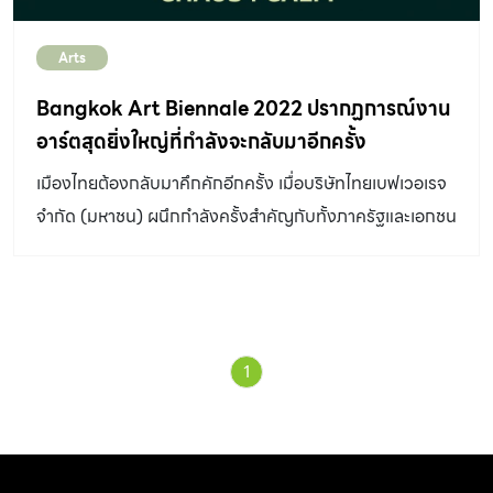
Arts
Bangkok Art Biennale 2022 ปรากฏการณ์งาน
อาร์ตสุดยิ่งใหญ่ที่กำลังจะกลับมาอีกครั้ง
เมืองไทยต้องกลับมาคึกคักอีกครั้ง เมื่อบริษัทไทยเบฟเวอเรจ
จำกัด (มหาชน) ผนึกกำลังครั้งสำคัญกับทั้งภาครัฐและเอกชน
ประกาศเปิดตัวเตรียมความพร้อมในการจัดงานบางกอก
อาร์ต เบียนนาเล่ 2022 ซึ่งถือเป็นครั้งที่ 3 แล้ว ภายใต้
แนวคิด “CHAOS : CALM โกลาหล : สงบสุข” งานจะเริ่ม
ตั้งแต่เดือนตุลาคม 2565 ถึง กุมภาพันธ์ 2566 ด้วยความ
1
สำเร็จอย่างยอดเยี่ยมจากการจัดเทศกาลศิลปะร่วมสมัย
นานาชาติ บางกอก อาร์ต เบียนนาเล่ (Bangkok Art
Biennale) หรือคนไทยจะคุ้นในชื่องาน BAB ที่จัดขึ้นครั้งแรก
ในประเทศไทยเมื่อปี 2018 และได้สร้างปรากฎการณ์ความยิ่ง