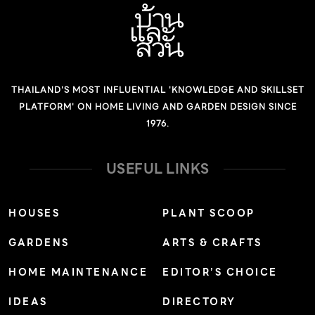
ใหญ่ภายใต้แนวคิด “สุขสะพรั่ง พลังอาร์ต” (Beyond Bliss)
และจัดต่อเนื่องในปี 2020 เป็นครั้งที่ 2 ภายใต้แนวคิด “ศิลป์
สร้าง ทางสุข” (Escape Routes) โดยมีหัวเรือใหญ่อย่าง
บริษัทไทยเบฟเวอเรจ จำกัด (มหาชน) ที่ผสานความร่วมมือ
THAILAND'S MOST INFLUENTIAL 'KNOWLEDGE AND SKILLSET
ครั้งสำคัญกับทั้งภาครัฐและเอกชน โดยการจัดงานมีกำหนด
PLATFORM' ON HOME LIVING AND GARDEN DESIGN SINCE
จัดขึ้นทุก 2 […]
1976.
USEFUL LINKS
HOUSES
PLANT SCOOP
GARDENS
ARTS & CRAFTS
HOME MAINTENANCE
EDITOR’S CHOICE
IDEAS
DIRECTORY