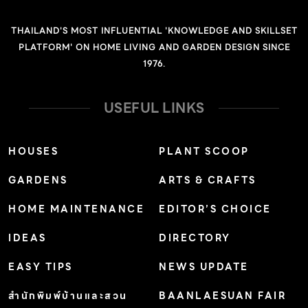
องค์ประกอบแบบสมมาตร ส่วนกลางของบ้านมีระดับของ
THAILAND'S MOST INFLUENTIAL 'KNOWLEDGE AND SKILLSET
หลังคาสูงกว่าส่วนอื่นๆ บริเวณประตูทางเข้าออกแบบให้อยู่
PLATFORM' ON HOME LIVING AND GARDEN DESIGN SINCE
ตรงกลางและตรงกับประตูที่นำออกไปสู่สระว่ายน้ำ สนามหญ้า
1976.
และมหาสมุทร พื้นที่ส่วนนี้ด้านหนึ่งจัดเป็นส่วนนั่งเล่น อีกด้าน
จัดเป็นส่วนรับประทานอาหาร จากนั้นจะมีทางเดินแยกไปยัง
USEFUL LINKS
ห้องนอนทางด้านซ้ายและขวา ซึ่งมีด้านละสองห้อง จุดเด่น
ของบ้านหลังนี้อยู่ที่การออกแบบให้มีระบบการถ่ายเทอากาศ
HOUSES
PLANT SCOOP
อย่างเป็นธรรมชาติ โดยส่วนปลายของห้องโถงกลางทั้งสอง
GARDENS
ARTS & CRAFTS
ด้านออกแบบให้มีช่องโล่งเหนือสวนหย่อม และที่ผนังส่วน
หน้า(ด้านที่หันออกสู่มหาสมุทร)เกือบตลอดแนวได้เจาะช่อง
HOME MAINTENANCE
EDITOR’S CHOICE
ประตูให้มีความสูงกว่าปกติ ประตูทุกบานทำเป็นบานเกล็ดที่
IDEAS
DIRECTORY
ปรับระดับได้ เมื่อเปิดบานเกล็ด กระแสลมก็จะพัดเข้าสู่ห้องโถง
แล้วกระจายออกไปยังช่องโล่งเหนือสวนหย่อม ส่วนห้องนอน
EASY TIPS
NEWS UPDATE
ก็ทำประตูในลักษณะเดียวกัน เพียงแต่ในเวลากลางคืนต้องปิด
สำนักพิมพ์บ้านและสวน
BAANLAESUAN FAIR
บานเกล็ดทั้งหมด เนื่องจากมีปัญหาเรื่องยุง แต่เจ้าของบ้านได้