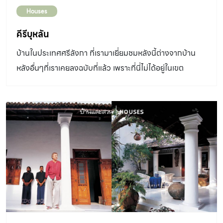
ขณะพาพวกเราขับรถชมบ้านเช่าสวยๆในเมืองท่องเที่ยวทาง
Houses
ใต้สุดของประเทศศรีลังกา ซึ่งเขารับจ้างเป็นผู้จัดการและดูแล
แทนเจ้าของชาวต่างชาติ เขาทำงานนี้และเรียกกอลล์ ฟอร์ตว่า
คีรีบุหลัน
บ้านมาเกือบสิบปีแล้ว “ผมรู้แต่ว่าบ้านหลังนี้เดิมทีเป็นบ้านพัก
บ้านในประเทศศรีลังกา ที่เรามาเยี่ยมชมหลังนี้ต่างจากบ้าน
ของนายทหารดัตช์ที่มาประจำการในกอลล์ฟอร์ตเมื่อนานมา
หลังอื่นๆที่เราเคยลงฉบับที่แล้ว เพราะที่นี่ไม่ได้อยู่ในเขต
แล้ว ตอนซ่อมแซมบ้านสมัยที่เพิ่งซื้อมาใหม่ๆ ผมขุดเจอลูกปืน
อนุรักษ์ “UNESCO World Heritage”
ใหญ่ด้านหลังบ้านด้วย” คำพูดของคุณแจ็คทำให้เราคิดต่อว่า
บ้านหลังนี้อาจเคยถูกระเบิดลง เพราะคงไม่มีใครเก็บลูกปืน
ใหญ่ไว้ใต้พื้นสนามเล่นๆแน่ “ส่วนหน้าของบ้านเป็นแบบเดิม แต่
ด้านหลังที่ทำเป็นสองชั้นเป็นส่วนต่อเติมใหม่” แม้จะทำใหม่แต่ก็
ออกแบบตกแต่งให้ดูเก่าเข้ากับด้านหน้าได้อย่างกลมกลืน “ผม
ไม่ใช่นักสะสมของเก่า แต่เพราะมีโอกาสเดินทางและเคยอาศัย
อยู่ในหลายประเทศ ก็เลยพอจะมีของติดไม้ติดมือ และได้แรง
บันดาลใจมาใช้ในการตกแต่งบ้าน ไม่ว่าจะเป็นประตูไม้จาก
อินเดียและบาหลี รูปวาดจากฝรั่งเศส ของพื้นเมืองศรีลังกา