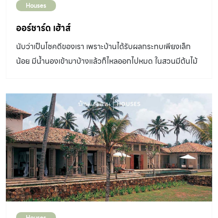
รวมไปถึงลวดลายสไตล์มัวริช (Moorish) ที่ผมเคยเห็นใน
Houses
โมร็อกโก” เมื่อเดินผ่านโถงทางเข้าบ้านจะพบผนังสีส้มอม
ออร์ชาร์ด เฮ้าส์
น้ำตาลที่ให้ความรู้สึกอบอุ่นเป็นกันเองของส่วนห้องรับแขก
และห้องครัว ส่วนครัวซึ่งมีรูปแบบสมัยใหม่ แต่คุณแจ็ค
นับว่าเป็นโชคดีของเรา เพราะบ้านได้รับผลกระทบเพียงเล็ก
ต้องการให้ดูเก่าเข้ากับบ้าน จึงนำไม้หมอนรถไฟเก่าๆมาเคลือบ
น้อย มีน้ำนองเข้ามาบ้างแล้วก็ไหลออกไปหมด ในสวนมีต้นไม้
เรซิน ทำเป็นเคาน์เตอร์และโต๊ะรับประทานอาหาร หรือนำมาฝาน
เสียหายบ้างแต่ก็ไม่มาก
ให้บางลง ทำเป็นบานเปิดตู้ในครัว ตู้เก็บของบนผนังก็ทำจาก
หน้าต่างไม้เก่าๆ […]
Houses