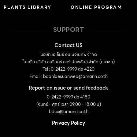
PLANTS LIBRARY
ONLINE PROGRAM
ติดตั้งเครื่องปรับอากาศรองรับไว้แล้ว ฉะนั้นทุกมุมภายในบ้าน
จะมองออกไปเห็นภาพของมหาสมุทรได้เท่าเทียมกัน บ้านหลัง
นี้ตกแต่งด้วยโทนสีขาวนวลเกือบทั้งหลัง ยกเว้นบริเวณส่วน
SUPPORT
นั่งเล่น เลือกวางโซฟาบุผ้าสีแดงอมส้ม เพื่อเน้นให้ดูแตกต่าง
จากส่วนอื่นๆ และเนื่องจากบ้านตั้งอยู่ใกล้มหาสมุทร จึงจำเป็น
Contact US
อย่างยิ่งที่จะต้องเลือกวัสดุที่ทนต่อละอองไอเค็ม โดยหลีกเลี่ยง
บริษัท เอเอ็มอี อิมเมจิเนทีฟ จำกัด
ในเครือ บริษัท อมรินทร์ คอร์เปอเรชั่นส์ จำกัด (มหาชน)
การใช้วัสดุที่เป็นเหล็กให้มากที่สุด และเน้นใช้วัสดุธรรมชาติ
Tel : 0-2422-9999 ต่อ 4220
อาทิ ไม้ หิน พื้นหินขัด หรือผนังปูนทาสี ซึ่งอาจดูเก่าได้ตามกาล
Email :
baanlaesuanweb@amarin.co.th
เวลา แต่เจ้าของบ้านก็ชอบเพราะให้ความรู้สึกเป็นธรรมชาติ
Report an issue or send feedback
นอกจากนี้ยังเลือกใช้เฟอร์นิเจอร์ลอยตัวสไตล์ดัตช์โคโลเนียล
0-2422-9999 ต่อ 4180
ทาสีเข้มหรือสีธรรมชาติมาตกแต่ง เพื่อให้บ้านดูงดงามและน่า
(จันทร์ - ศุกร์ เวลา 09.00 - 18.00 น)
สนใจ “แอมบาลามา”( Ambalama) […]
bdcx@amarin.co.th
Privacy Policy