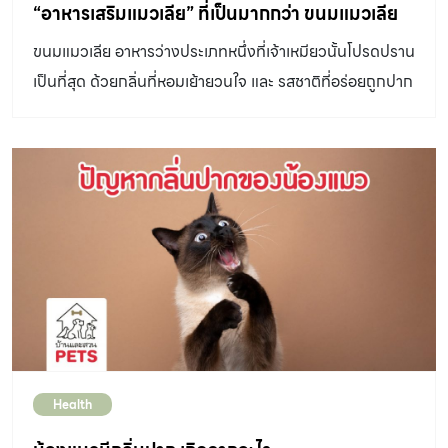
ต้องการทางสรีรวิทยาของร่างกาย การฉี่แบบสเปรย์
“อาหารเสริมแมวเลีย” ที่เป็นมากกว่า ขนมแมวเลีย
(spraying) เป็นการขับปัสสาวะโดยมีจุดประสงค์เพื่อใช้ใน
ขนมแมวเลีย อาหารว่างประเภทหนึ่งที่เจ้าเหมียวนั้นโปรดปราน
การสื่อสารระหว่างแมวด้วยกัน สำหรับวิธีการพิจารณาเบื้อง
เป็นที่สุด ด้วยกลิ่นที่หอมเย้ายวนใจ และ รสชาติที่อร่อยถูกปาก
ต้นสำหรับแยกการขับถ่ายปัสสาวะทั้งสองแบบ สามารถ
จึงเป็นขนมชนิดหนึ่งที่เจ้าเหมียวนั้นโปรดปรานเป็นที่สุด และ
พิจารณาจากข้อต่าง ๆ ต่อไปนี้ ข้อแรกถ้าแมวฉี่โดยการยืนสี่ขา
ยังเป็นสิ่งที่ช่วยสร้างสัมพันธ์ที่ดีระหว่างทาสกับเจ้าเหมียว
ยกโคนหางขึ้นสูง และพ่นน้ำปัสสาวะออกมาเป็นละอองฝอย มี
รวมถึงช่วยในการฝึกหัดพฤติกรรมโดยมอบให้เป็นรางวัลเมื่อ
แนวโน้มที่จะเป็นการขับถ่ายแบบสเปรย์มากกว่าการถ่าย
เจ้าเหมียวทำตัวน่ารักและเป็นเด็กดีอีกด้วย อย่างไรก็ตาม ขนม
ปัสสาวะจริง ๆ ในทางตรงกันข้าม หากแมวนั่งยอง ๆ หรือ
แมวเลีย ทั่วไป ถือเป็นของว่างที่ให้เพิ่มเติม นอกเหนือจาก
ทำท่าทางเช่นเดียวกันกับการฉี่ในกระบะทราย ท่าทางการขับ
อาหารมื้อหลัก ซึ่งประโยชน์อาจยังไม่มากเพียงพอต่อความ
ถ่ายดังกล่าวมักเป็นการขับถ่ายปัสสาวะจริง ๆ ข้อสองหาก
ต้องการของสัตว์เลี้ยง จึงไม่สามารถให้กินแทนอาหารหลักได้
แมวฉี่รดบริเวณกำแพง เสาบ้าน ขาโต๊ะ ขาเก้าอี้ หรือโครงสร้าง
แต่จะดีกว่ามั้ย หากขนมแมวเลียที่เราให้กับเจ้านายที่เรารัก จะ
ที่เป็นแนวตั้ง […]
เป็นได้มากกว่าขนม เพื่อให้ทาสได้มอบสิ่งดี ๆ และ การบำรุง
อย่างครบถ้วนให้กับเจ้าเหมียว เพื่อให้น้องได้มีสุขภาพที่ดี และ
Health
อยู่ร่วมกับเราไปได้นานที่สุด วันนี้บ้านและสวน Pets อยากพา
เพื่อน ๆ มารู้จักกับ VFcore อาหารเสริมในรูปแบบของขนม