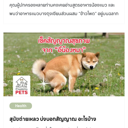
ค่ะ สาเหตุหลักเกิดจากเชื้อไวรัส และเชื้อแบคทีเรีย หรือทั้งสอง
คุณผู้ปกครองหลายท่านคงเคยอ่านสูตรอาหารน้องแมว และ
อย่างร่วมกัน และจากการติดเชื้อนี้ ทำให้เกิดการอักเสบของ
พบว่าอาหารแมวบางถุงเขียนส่วนผสม “ข้าวโพด” อยู่บนฉลาก
เยื่อบุตาขาว จึงมีน้ำตาไหลออกมาตลอดเวลา โดยน้ำตาที่ไหล
และก็เกิดคำถามขึ้นว่า แมวกินข้าวโพด ได้หรือไม่ แมวกิน
ออกมาจะมีสรใสจนถึงสีขาวขขุ่น และมักจะแสดงอาการระบบ
ข้าวโพด ได้หรือไม่ อย่างไร ข้าวโพดเป็นหนึ่งในวัตถุดิบที่มนุษย์
ทางเดินหายใจร่วมด้วย เช่น มีน้ำมูก จาม […]
ใช้ประกอบอาหารในหลากหลายเมนู เช่น ซุปข้าวโพด สลัดผัก
รวม และเมนูของหวาน อย่างพายข้าวโพด เป็นต้น แต่ข้าวโพด
ที่ผสมอยู่ในอาหารสัตว์เป็นคนละสายพันธุ์กับที่มนุษย์รับ
ประทาน คำตอบคือ แมวกินข้าวโพด อย่างที่เรากินได้ โดยไม่
เป็นอันตราย แต่ระบบทางเดินอาหารของน้องแมว อาจย่อย
ข้าวโพดได้ไม่ดีเท่าที่ควร เพราะธรรมชาติของแมวกินเนื้อสัตว์
เป็นหลัก สำหรับข้าวโพด ที่เราพบว่าเป็นส่วนผสมในอาหาร
สัตว์ ได้ผ่านกระบวนการทางการผลิตในโรงงาน เพื่อให้ได้สาร
Health
อาหารที่จำเป็น และเป็นประโยชน์ต่อสุขภาพของน้องแมว ซึ่งได้
ผ่านการคำนวนมาอย่างดีแล้วว่า มีปริมาณที่เหมาะสมกับ
สุนัขถ่ายเหลว บ่งบอกสัญญาณ อะไรบ้าง
ระบบทางเดินอาหารของน้องแมว นั่นหมายความว่า ถึงแม้เรา