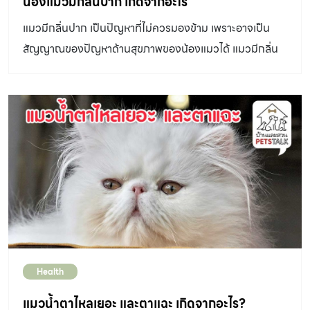
น้องแมวมีกลิ่นปาก เกิดจากอะไร
แมวเลีย VFcore เป็นมากกว่าขนมแมวเลีย เพราะ VFcore
แมวมีกลิ่นปาก เป็นปัญหาที่ไม่ควรมองข้าม เพราะอาจเป็น
คือ อาหารเสริมที่อยู่ในรูปแบบขนมแมวเลีย ที่สัตวแพทย์ต่าง
สัญญาณของปัญหาด้านสุขภาพของน้องแมวได้ แมวมีกลิ่น
แนะนำ อร่อย แคลอรี่ต่ำ ไม่อ้วน ไม่เค็ม ทานง่าย และ มี
ปาก เกิดจากอะไร กลิ่นปากของแมวมีสาเหตุหลักอยู่ 2
ประโยชน์ เพราะอุดมไปด้วยสารอาหารที่สำคัญมากมาย มีการ
ประเด็น คือ ปัญหาจากโรคในช่องปาก เหงือก และฟัน เช่น มี
คัดสรรวัตถุดิบชั้นเลิศ จากแหล่งคุณภาพดี สามารถทานได้ทั้ง
หินปูน โรคเหงือกและปริทันต์ เป็นต้น ปัญหาความผิดปกติ
สุนัข และ แมว แล้วอาหารเสริมแมวเลียต่างจากขนมแมวเลีย
จากโรคระบบอื่น ๆ เช่น โรคไต โรคตับ โรคระบบทางเดินอาหาร
อย่างไร? อาหารเสริมแมวเลีย คือ […]
การติดเชื้อ โรคเบาหวาน และโรคระบบทางเดินหายใจ เป็นต้น
มาเริ่มต้นที่สาเหตุแรกกันค่ะ กับปัญหาโรคในช่องปาก เหงือก
และฟัน กลิ่นปากของน้องแมวที่เกิดจากคราบหินปูนสะสมตาม
ร่องเหงือกและฟัน ทำให้เชื้อแบคมีเรียในช่องปากเจริญเติบโต
มากกว่าปกติ ซึ่งคราบหินปูนเหล่านี้มีสาเหตุจาก แมวกิน
อาหารตามปกติ และมีเศษอาหารตกค้างอยู่ในช่องปาก โรคใน
Health
ช่องปากและฟันของแมวที่พบได้บ่อย ได้แก่ หินปูนสะสมตาม
ร่องฟัน และภาวะเหงือกอักเสบ นอกจากนี้ยังมีโรคเหงือกและ
แมวน้ำตาไหลเยอะ และตาแฉะ เกิดจากอะไร?