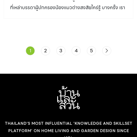
ของอึน้องหมา ขึ้นอยู่กับสมดุลของการดูดซึมน้ำของลำไส้ และ
ผสมหรือโรยหน้าเป็นท็อปปิ้งในอาหารมื้อหลักแทน […]
ที่เหล่าบรรดาผู้ปกครองน้องแมวต่างสงสัยใคร่รู้ บางครั้ง เรา
ความสามารถในการกักเก็บน้ำในลำไส้ ดังนั้น ส่วนประกอบ
สังเกตพบว่า มีน้ำไหลออกจากตาน้องแมว นั่นคือ แมวร้องไห้
ของอาหารและความสามารถในการย่อยและดูดซึมของน้อง
ได้จริง ๆ หรือ ในความเป็นจริงคือ น้องแมวสามารถมีน้ำไหล
หมาแต่ละตัวจึงมีผลต่อสมดุลนี้ โดยปกติอึของน้องหมาควรมี
ออกตาได้ แต่ไม่ได้เกิดจากอารมณ์ หรือความรู้สึกเศร้าเสียใจ
ความชื้นระหว่าง 58% ถึง 72% หรือพูดง่าย ๆ คือมีลักษณะ
แมวมีความรู้สึกทางอารมณ์ได้จริง งานวิจัยที่ผ่านมาหลาย
เป็นก้อนดี และต้องไม่แข็งเกินไป […]
1
2
3
4
5
ฉบับได้รายงานผลการศึกษาอย่างสอดคล้องกันว่า แมวมี
อารมณ์และความรู้สึก พวกเขาสามารถอ่านการแสดงออกทาง
สีหน้าของมนุษย์ได้ และพวกเขาก็ยังแสดงออกทางความรู้สึก
ได้อย่างหลากหลาย ต่อทั้งมนุษย์ และสัตว์เลี้ยงชนิดอื่น ๆ ที่
กำลังมีปฏิสัมพันธ์ด้วย ยกตัวอย่างเช่น แมวที่มีความสุขมัก
ส่งเสียงเพอร์ (purring) เอาตัวเข้ามาถูไถ วิ่งเล่น และพยายาม
เขามามีส่วนร่วมกับเรา และสัตว์เลี้ยงตัวอื่น ๆ แมวที่รู้สึกเศร้า
อาจจะแยกตัวออกจากทุกอย่าง ซึม ไม่กินอาหาร และไม่ค่อย
THAILAND'S MOST INFLUENTIAL 'KNOWLEDGE AND SKILLSET
เคลื่อนไหวร่างกาย แมวที่กำลังโกรธ หรือรู้สึกกลัว อาจจะส่ง
PLATFORM' ON HOME LIVING AND GARDEN DESIGN SINCE
เสียงขู่ โก่งตัว หรือกางเล็บและข่วน แมวที่กำลังร้องเหมียว ๆ