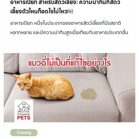
อาหารเปียก สำหรับสัตว์เลี้ยง: ความน่ากินที่สัตว์
การดูแลสวัสดิภาพของพวกเขา จัดเวลาเล่นกับแมวเป็นประจำ
เลี้ยงตัวไหนก็อดใจไม่ไหว￼
ทุกวัน สัตวแพทย์แนะนำว่า เมื่อแมวอายุมากขึ้น พวกเขามักจะ
อาหารเปียก หนึ่งในประเภทของอาหารสัตว์เลี้ยงที่มีรสชาติ
ไม่ชอบเคลื่อนไหวร่างกาย เจ้าของควรจัดเวลาเล่นกับพวกเขา
หลากหลาย และมีความน่ากินสูงเมื่อเทียบกับอาหารประเภทอื่น
บ่อยขึ้น แต่ใช้เวลาสั้น ๆ 5 – 7 นาที โดยการใช้ไม้ตกแมว หรือ
ๆ โดยทั่วไปแล้ว อาหารเปียก สำหรับสัตว์เลี้ยงทั้งสุนัขและแมว
ลูกบอลสอดไส้แคตนิป เป็นสิ่งกระตุ้นให้พวกเขาได้ลุกจาก
ประกอบไปด้วย ความชื้นระหว่างร้อยละ 70 ถึง 80 อาหาร
ที่นอน นอกจากนี้ การสำรวจหนึ่งในสหรัฐอเมริกา พบว่า แมว
เปียกนอกจากจะมีกลิ่น และรสสัมผัสที่เย้ายวน ช่วยกระตุ้น
เด็กสามารถกระตุ้นควากระตือรือร้นของแมวแก่ได้ อย่างไร
ความอยากอาหารของสัตว์เลี้ยงมากขึ้น ยังสามารถช่วยเพิ่ม
ก็ตาม คุณควรพิจารณาความพร้อมของคุณให้ถี่ถ้วนและ
น้ำในมื้ออาหารได้อีกด้วย อาหารเปียกจึงมักถูกนำไปใช้ร่วมกับ
รอบคอบ ก่อนนำลูกแมวตัวใหม่เข้าบ้าน รวมไปถึงคุณต้อง
การรักษาของสัตวแพทย์ เนื่องจาก สัตว์เลี้ยงในภาวะเจ็บป่วย
รู้จักนิสัยแมวตัวเดิมของคุณอย่างดีด้วย ลองพิจารณาอาหาร
มักจะเบื่ออาหาร กินอาหารยาก หรือต้องป้อนอาหารผ่านสาย
เสริมสูตรบำรุงกระดูกและข้อ แมวแก่ส่วนใหญ่มักเกิดปัญหา
ยาง สัตวแพทย์จึงเลือกใช้อาหารเปียกในกระบวนการป้อนยา
สุขภาพตามมา โดยเฉพาะ โรคข้ออักเสบ […]
ซึ่งเป็นการช่วยให้สัตว์เลี้ยงกินอาหารได้มากขึ้น ปัจจุบัน ผู้
ผลิตอาหารสัตว์เลี้ยงได้สร้างความหลากหลายทางรสชาติ ส่วน
Training
ผสม และเนื้อสัมผัส ของอาหาร เพื่อให้เจ้าของได้เพลิดเพลินกับ