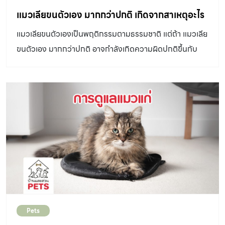
ปลอดภัยกว่าเมื่อก่อนเป็นอย่างมาก เนื่องจากมีสถานบริการ
แมวเลียขนตัวเอง มากกว่าปกติ เกิดจากสาเหตุอะไร
ด้านสุขภาพสัตว์เลี้ยงของรัฐบาลและเอกชนเปิดให้บริการ
แมวเลียขนตัวเองเป็นพฤติกรรมตามธรรมชาติ แต่ถ้า แมวเลีย
จำนวนมาก โดยเบื้องต้น เจ้าของควรศึกษาข้อมูลก่อนพาสัตว์
ขนตัวเอง มากกว่าปกติ อาจกำลังเกิดความผิดปกติขึ้นกับ
เลี้ยงไปทำหมัน การทำหมันที่ถูกต้องและเหมาะสมในแมวตัว
พวกเขาก็ได้ แมวเลียขนตัวเอง เป็นการทำความสะอาดตัวเอง
เมียคือ การตัดรังไข่และมดลูกออกทั้งสองข้าง สัตวแพทย์จึง
เพื่อช่วยกระตุ้นการผลัดเซลล์ของผิวหนัง และยังช่วยระบาย
ไม่แนะนำให้พาแมวตัวเมียมาทำหมันในขณะที่อยู่ในชข่วง
ความร้อนด้วย แต่ในบางกรณี ถ้าเจ้าของพบว่า น้องแมวเลีย
ติดสัด เนื่องจากมดลูกกำลังขยายตัว และอาจทำให้เกิดการเสีย
ขนตัวเองมากเกินไป เส้นขนหลุดร่วงมาก หรือเส้นขนบางใน
เลือดมากระหว่างการผ่าตัด ส่วนในตัวผู้จะใช้การตัดอัณฑะ
ตำแหน่งที่เลียซ้ำ ๆ จนกลายเป็นความผิดปกติ ที่เรียกว่า ภาวะ
รวมถึงท่อนำอสุจิออกทั้งสองข้าง ซึ่งวิธีการและขั้นตอนอาจ
ขนร่วงแบบสมมาตร (feline symmetrical alopecia)
ต่างกันเล็กน้อยขึ้นอยู่กับชนิดของสัตว์เลี้ยง ก่อนการผ่าตัด
หรือในแมวบางตัวอาจพบการสำรอกก้อนขนออกมาด้วย
ทำหมันทุกครั้ง สัตวแพทย์จำเป็นต้องยาสลบให้กับสัตว์เลี้ยง
ความผิดปกติที่แมวเลียขนตัวเองมากเกินไป หรือที่เรียกว่า
ดังนั้น สัตวแพทย์จึงต้องตรสจความพร้อมของร่างกายก่อน
Over-grooming ส่วนใหญ่เกิดจากสาเหตุเหล่านี้ 1. ความผิด
วางยาสลบ เพื่อให้กระบวนการผ่าตัดทำหมันปลอดภัยกับแมว
ปกติของโรคเกี่ยวกับผิวหนัง เช่น การติดเชื้อที่ผิวหนัง การ
รวมไปถึงเจ้าของจะต้องงดน้ำและอาหารอย่างน้อย 6 – 8
Pets
เกิดเชื้อราบนผิวหนัง ปรสิตภายนอกบนเส้นขน และผิวหนัง
ชั่วโมงก่อนการผ่าตัด การดูแลแผลหลังผ่าตัดเป็นเรื่องสำคัญ