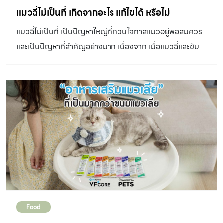
การเลือกสูตรอาหารต่างๆ ซึ่งสูตรทั้งหมดที่พัฒนาขึ้นมาก็
แมวฉี่ไม่เป็นที่ เกิดจากอะไร แก้ไขได้ หรือไม่
เพื่อเสริมสร้างความสุข และสุขภาพที่ดีให้กับสัตว์เลี้ยงแสนรัก
แมวฉี่ไม่เป็นที่ เป็นปัญหาใหญ่ที่กวนใจทาสแมวอยู่พอสมควร
อาหารเปียก สำหรับลูกแมว ของโรยัล คานิน มีหลากหลายเนื้อ
และเป็นปัญหาที่สำคัญอย่างมาก เนื่องจาก เมื่อแมวฉี่และขับ
สัมผัส ยกตัวอย่างเช่น อาหารเปียก Kitten gravy ชิ้นเนื้อชิ้น
ถ่ายนอกกระบะทราย อาจเป็นไปได้ว่า แมวกำลังเกิดความผิด
เล็กพอดีคำ ที่มาพร้อมในน้ำซอสเกรวี่ เหมาะกับลูกแมวที่เพิ่ง
ปกติกับร่างกาย หรือจิตใจ เมื่อ แมวฉี่ไม่เป็นที่ เป็นเรื่องที่
หย่านม ซึ่งเป็นช่วงวัยที่กำลังฝึกเคี้ยวอาหาร และต้องการสาร
สำคัญมากกว่าที่คิด น้องแมวฉี่ (หรือขับถ่าย) นอกกระบะ
อาหารที่ครบถ้วนในการเจริญเติบโตของร่างกาย มีเนื้อสัมผัส
ทราย อาจเกิดได้จากหลายสาเหตุ โดยเบื้องต้น ถ้าเราไม่แน่ใจ
อ่อนนุ่มเหมาะกับลูกแมว มีส่วนผสมของวิตามินซี และอี ลูทีน
ว่าสาเหตุเกิดจากอะไร เจ้าของสามารถปรึกษาและขอคำแนะนำ
ทอรีน เบต้า-กลูแคน และเบต้า-แคโรทีน ที่ช่วยเสริมสร้าง
จากสัตวแพทย์ได้ อย่างไรก็ตาม เมื่อเจ้าของต้องกลับมาใช้
ภูมิคุ้มกัน และยังมีกรดไขมัน DHA […]
ชีวิตร่วมกัน และดูแลแมวที่บ้าน ควรทำความเข้าใจพฤติกรรม
ฉี่ไม่เป็นที่ร่วมด้วย เพื่อจะนำไปสู่การแก้ปัญหาได้อย่างถูกต้อง
โดยทั่วไป ลักษณะการฉี่ของแมวมี 2 รูปแบบ ได้แก่ การฉี่เพื่อ
ขับถ่ายของเสีย จัดเป็นการขับถ่ายเพื่อนำของเสียออกจาก
Food
ร่างกาย ถือเป็นพฤติกรรมตามธรรมชาติ ที่ตอบสนองความ