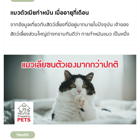
ของเหลวสีดำปนเหลือง ขี้หูสีน้ำตาล หรือมีกลิ่นเหม็น ร่วมกับ
อาการช่องหูบวมหรือแดง คัน หรือมีขี้หูมากกว่าปกติ เมื่อเช็ด
แมวตัวเมียทำหมัน เมื่ออายุกี่เดือน
ทำความสะอาดแล้วก็ยังมีขี้หูกลับขึ้นมาใหม่เร็วกว่าปกติ
จากข้อมูลเกี่ยวกับสัตว์เลี้ยงที่มีอยู่มากมายในปัจจุบัน เจ้าของ
อาการดังกล่าวเป็นสัญญาณว่า แมวของเรากำลังมีปัญหา
สัตว์เลี้ยงส่วนใหญ่ต่างทราบกันดีว่า การทำหมันแมว เป็นหนึ่ง
บางอย่างในช่องหู ซึ่งอาจเกิดจากสาเหตุต่าง ๆ ดังนี้ 1. ไรในหู
ในการคุมกำเนิดที่ได้ผลดีที่สุด แต่ด้วยข้อมูลที่หลากหลายก็
(Ear mite) ไร (Otodectes cynotis) เป็นปรสิตภายนอก
ทำให้เราไม่มั่นใจว่า แมวตัวเมียทำหมัน ได้เมื่ออายุกี่เดือน แมว
ร่างกาย ที่พบได้ในสัตว์เลี้ยงทั่วไป […]
ตัวเมียทำหมัน ได้อายุกี่เดือน สัตวแพทย์ส่วนใหญ่ กล่าวว่า
การผ่าตัดทำหมันในช่วงอายุที่เหมาะสมของแมวตัวผู้ และแมว
ตัวเมีย จะแตกต่างกันเล็กน้อย โดย แมวตัวเมียจะทำหมันได้
ตั้งแต่อายุ 5 – 7 เดือน หรือหลังจากช่วงที่แมวแสดงอาการ
ติดสัดรอบแรก ส่วนแมวตัวผู้ทำหมันได้ตั้งอายุ 8-10 เดือน
หรือหลังจากระบบสืบพันธุ์ได้พัฒนาเต็มที่แล้ว ซึ่งจะทราบได้
อย่างแม่นยำด้วยการพาน้องแมวไปตรวจร่างกายกับ
สัตวแพทย์ ข้อควรทราบก่อนนำแมวไปผ่าตัดทำหมัน การ
Health
ผ่าตัดทำหมันแมว รวมถึงสุนัข ในปัจจุบันนี้มีความสะดวก และ