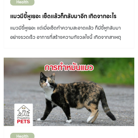
Health
แมวมีขี้หูเยอะ เช็ดแล้วก็กลับมาอีก เกิดจากอะไร
แมวมีขี้หูเยอะ แต่เมื่อเช็ดทำความสะอาดแล้ว ก็มีขี้หูกลับมา
อย่างรวดเร็ว อาการที่สร้างความกังวลใจนี้ เกิดจากสาเหตุ
อะไรได้บ้าง หูเป็นหนึ่งในประสาทสัมผัสที่สำคัญของแมว แต่ถ้า
แมวมีขี้หูเยอะ อาจนำไปสู่โรคในช่องหู และเกิดปัญหาเกี่ยวกับ
การฟังเสียงของแมวได้ หูของแมวทำหน้าที่รับเสียงจาก
ภายนอก และเกี่ยวข้องกับการทรงตัวขณะยืน ภายในช่องหู
ของแมวมีโครงสร้างที่มีลักษณะเป็นท้อรูปตัวแอล (L) แบ่ง
เป็น 2 ส่วนคือ Vertical ear canal เป็นช่องหูที่ดิ่งลงทาง
ด้านหน้า และ Horizontal ear canal เป็นส่วนที่หักเข้าไป
ด้านใน ในช่องหูของแมวส่วนนี้จะผลิตขี้หู (ear wax) ออกมา
โดยทั่วไปแล้ว ขี้หูของแมวจะเป็นก้อนสีเหลือง แต่ถ้ามีความผิด
ปกติบางอย่างเกิดขึ้นสีของขี้หูจะเปลี่ยนไป เช่น ในช่องหูมี
Health