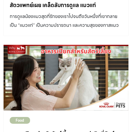
เช่น เห็บ หมัด และไรขน ภาวะภูมแพ้ เช่น แพ้อาหาร หรือแพ้สิ่ง
สัตวแพทย์เผย เคล็ดลับการดูแล แมวแก่
สำหรับเจ้าของ โดยเฉพาะอย่างยิ่งในแมวตัวเมีย เนื่องจากแผล
กระตุ้นในสิ่งแวดล้อม หรือโรคที่เกี่ยวกับระบบฮอร์โมน อย่าง
ผ่าตัดที่หน้าท้องอาจปริแตกได้ […]
การดูแลน้องแมวสุดที่รักของเราไปจนถึงวันหนึ่งที่เขากลาย
ไฮเปอร์ไทรอยด์ในแมว (Feline Hyperthyroidism) เป็นต้น
เป็น “แมวแก่” เป็นความปรารถนา และความสุขของทาสแมว
2. ความผิดปกติทางจิตใจ (Psychogenic alopecia)
ทุกคน เมื่อแมวก้าวสู่ช่วงอายุที่มากขึ้น ส่วนใหญ่มีแนวโน้มที่
สาเหตุเกี่ยวกับปัญหาทางพฤติกรรมมักจะมีความเชื่อมโยงกับ
พวกเขาจะเกิดปัญหาด้านสุขภาพตามมา การดูแล แมวแก่ จึง
ความเครียด ความวิตกกังวลในแมว หรืออาจมีปัจจัยจากสิ่ง
เป็นเรื่องที่มีความสำคัญเป็นพิเศษ ซึ่งหมายถึงการใช้เวลากับ
แวดล้อมเป็นตัวกระตุ้น เช่น การเปลี่ยนแปลงสภาพแวดล้อม
พวกเขามากขึ้นกว่าเดิม และการพาไปพบสัตวแพทย์บ่อยขึ้น
ในบ้าน […]
อายุขัยโดยเฉลี่ยของแมวบ้านเกือบทุกสายพันธุ์อยู่ที่ประมาณ
13 – 17 ปี และบางสายพันธุ์อาจมีอายุได้มากถึง 22 ปี ดังนั้น
ช่วงเวลาที่แมวก้าวสู่ช่วงวัยแก่จึงเริ่มต้นขึ้นเมื่อวันเกิดครอบ
รอบอายุ 10 ปีเวียนมาถึง เมื่อน้องแมวเข้าสู่ช่วงวัยแก่ พวกเขา
จะทำทุกอย่างในกิจวัตรประจำวันช้าลงกว่าเดิม และมีแนวโน้ม
ที่แมวแก่ส่วนใหญ่จะมีน้ำหนักเพิ่มขึ้น ในฐานะเจ้าของ เราจึง
Food
ต้องหากิจกรรมบางอย่างที่จำเป็นต่อการส่งเสริมสุขภาพให้กับ
แมว และตัวเจ้าของก็เป็นปัจจัยที่มีบทบาทสำคัญอย่างมากต่อ