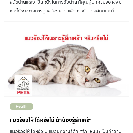
สุนัขถ่ายเหลว เป็นหนึ่งในการขับถ่าย ที่คุณผู้ปกครองอาจพบ
จะเพลิดเพลินรสหวานจากข้าวโพดมากเพียงใดก็ตาม ก็ไม่ควร
เจอได้ระหว่างการดูแลน้องหมา แล้วการขับถ่ายลักษณะนี้
แบ่งข้าวโพดให้น้องแมวกินมากจนเกินไป เพราะอาจไปรบกวน
บอกอะไรเราได้บ้าง วันนี้ ไปติดตามกันเลยค่ะ “อุจจาระ” ของ
การทำงานของระบบทางเดินอาหารได้ ข้าวโพดสามารถส่งผล
สัตว์เลี้ยงทุกชนิดเป็นของเสียที่ถูกขับออกจากร่างกาย หรือ
ต่อสุขภาพของน้องแมวได้อย่างไรบ้าง ในข้าวโพดประกอบไป
การที่อาหารหลงเหลือจากการถูกย่อย หรือถูกดูดซึมจะผ่านเข้า
ด้วยสารอาหารประเภทคาร์โบไฮเดรตเป็นหลัก ซึ่งถ้าน้องแมว
มาเก็บกักไว้ที่ลำไส้ใหญ่ก่อนจะถูกขับออกมาจากร่างกาย ดัง
ได้รับคาร์โบไฮเดรตมากเกินไป บวกกับไม่ค่อยได้เคลื่อนไหว
นั้น สาเหตุแรก ๆ ที่ สุนัขถ่ายเหลว ให้เราตั้งสมมติฐานไว้ก่อน
ร่างกายระหว่างวัน อาจนำไปสู่ภาวะโรคอ้วน และในระยะยาว
เลยว่า อาจเกิดจากเรื่องการกินอาหาร ความเหลว รูปร่างและ
อาจก่อให้เกิดโรคเบาหวานได้ นอกจากนี้ยังพบว่า ข้าวโพดยัง
ความเป็นก้อน ปริมาณ กลิ่น สี ความถี่ ก่อนอื่นเรามาเรียนรู้
กระตุ้นให้เกิดอาการแพ้อาหารในสัตว์เลี้ยงบางชนิด สัตว์แพทย์
เกี่ยวกับ “อึน้องหมา” ไปทีละเรื่องนะคะ เพราะ อึสามารถบอก
แนะนำว่า เมล็ดข้าวโพดไม่ใช่อาหารที่เหมาะสมสำหรับแมว เมื่อ
เราเกี่ยวกับสุขภาพของน้องหมาได้มากมาย โดยเฉพาะอาการ
พิจารณาถึงโครงสร้างของฟัน เนื่องจาก เมล็ดข้าวโพดที่มี
หรือโรคที่มีสาเหตุมาจากระบบทางเดินอาหาร ซึ่งโดยลักษณะ
ขนาดใหญ่อาจทำให้น้องแมวสำลักได้ และอาจจะไปอุดตันทาง
Health
ของอึที่ดีสามารถสังเกตได้จากหลายส่วน ทั้งความเหลว รูป
เดินอาหารของแมว ดังนั้น เพื่อป้องกันความเสี่ยงในเรื่องนี้
ร่าง ปริมาณ กลิ่น และสี ดังนั้น เรามาเช็คสัญญาณง่าย ๆ จาก
แมวร้องไห้ ได้หรือไม่ ถ้าน้องรู้สึกเศร้า
คุณพ่อคุณแม่ไม่ควรให้น้องแมวกินเมล็ดข้าวโพดที่แกะออก
อึน้องหมากันดีกว่า 1. ความเหลว ปริมาณน้ำหรือความเหลว
จากซังขเวโพด แต่ควรบดให้ละเอียดในปริมาณเล็กน้อย แล้ว
แมวร้องไห้ ได้หรือไม่ แมวมีความรู้สึกเศร้า ไหมนะ เป็นคำถาม