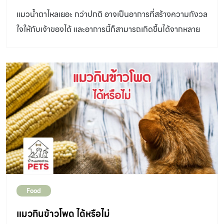
ช่องปากอักเสบเรื้อรัง ซึ่งเป็นโรคเรื้อรังที่พบได้บ่อยในแมว ที่
แมวน้ำตาไหลเยอะ กว่าปกติ อาจเป็นอาการที่สร้างความกังวล
ต้องได้รับการตรวจวินิจฉัย และวางแผนการรักษาอย่างต่อ
ใจให้กับเจ้าของได้ และอาการนี้ก็สามารถเกิดขึ้นได้จากหลาย
เนื่อง รวมไปถึงโรคเนื้องอก และมะเร็งในช่องปาก ที่มักพบใน
สาเหตุ วันนี้ คุณหมอก้อย – สพ.ญ.ปิยวรรณ ภู่ระหงษ์
แมวที่สูงวัย หรือในแมวที่มีการติดเชื้อไวรัสร่วมด้วย โรคที่
สัตวแพทย์ ประจำโรงพยาบาลแมว PURRfect Cat
กล่าวมาทั้งหมดนี้เป็นส่วนหนึ่งของการเกิดกลิ่นปากเหม็นใน
Hospital จะมาอธิบายให้เราฟังค่ะ แมวน้ำตาไหลเยอะ หรือตา
แมวได้ สาเหตุต่อมาคือ ปัญหาปัญหาความผิดปกติจากโรค
แฉะตลอดเวลา เกิดจากสาเหตุอะไรได้บ้าง น้องแมวที่มีน้ำตา
ระบบอื่น ๆ ในร่างกาย ความผิดปกติจากโรคในระบบทางกาย
ไหลเยอะตลอดเวลา หรือตาแฉะ มีชื่อเรียกทางการแพทย์ว่า
ซึ่งส่งผลทำให้น้องแมวมีกลิ่นปากเหม็น เกิดจากหลายสาเหตุ
Epiphora คือ อารการที่ ต่อมน้ำตาของน้องแมวขับน้ำตา
โดยตัวอย่างโรคที่พบได้บ่อยในแมวบ้าน […]
ออกมามากกว่าปกติ โดยมักจะแสดงออกร่วมกับอาการต่าง ๆ
ที่เราอาจสังเกตได้ เช่น อาการหรี่ตา ตาแดง ผิวหนังตารอบ ๆ
ดวงตามีสีแดง มีคราบน้ำตาลที่ร่องตา มีอาการเกาตา หรือเอา
หน้าถูบ่อย และการกระพริบตาบ่อย ๆ ซึ่งอาการเหล่านี้เกิดได้
Food
จากหลายเหตุ ประกอบด้วย โรคติดเชื้อในระบบทางเดินหายใจ
ส่วนต้น หรือโรคหวัดแมว น้องแมวทุกตัวสามารถเป็นหวัดได้
แมวกินข้าวโพด ได้หรือไม่