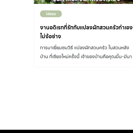
Ideas
งานอดิเรกที่รักกับแปลงผักสวนครัวทำเอง
ไม่ง้อช่าง
การมาเยี่ยมชมวิธี แปลงผักสวนครัว ในสวนหลัง
บ้าน ที่เชียงใหม่ครั้งนี้ เจ้าของบ้านคือคุณมิ้น-มีนา
และคุณเอ๋-เชิดศักดิ์ กัลมาพิจิตร พร้อมทั้ง น้องอิน
ดี้และน้องซอมพอ ลูกแฝดชายหญิงของทั้งคู่
เจ้าของบ้านต้อนรับเรา ด้วยสีหน้ายิ้มแย้มและคุ้น
เคย คุณมิ้นพาเราเดินชม แปลงผักสวนครัว ที่อยู่
อีกฟากของฝั่งคลอง ซึ่งเธอปรับพื้นที่ทำเป็นแปลง
ปลูกผัก ไว้รับประทานเองได้อย่างน่ารัก พื้นที่ 40
ตารางเมตร ประเภทผักที่ปลูกคือ ผักกาด ผักบุ้ง
กวางตุ้ง ตั้งโอ๋ ต้นหอม ผักโขม และผักสลัด เช่น