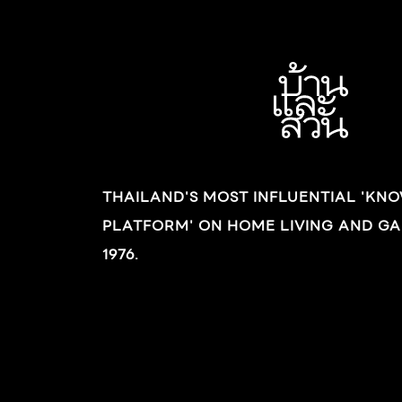
เรดโอ๊ก มีห้องทำงานแบบส่วนตัวของคุณเอ๋ให้นั่ง
รับลมชมสายน้ำ ทั้งยังเป็นมุมโปรดของเด็กๆ ที่มัก
วิ่งเล่นซ่อนแอบกันอีกด้วย คุณมิ้นเล่าว่า “แต่ก่อน
ทำงานเป็นไกด์ ต้องพาฝรั่งเที่ยวบ่อยๆ ทั้งเมือง
ไทยบ้าง ต่างประเทศบ้าง พอเริ่มอยู่กับฝรั่งเยอะๆ
เข้า เราก็เริ่มมองเหมือนฝรั่ง อย่างเช่นเมื่อก่อนตอ
เด็กๆ ทางไป โรงเรียนต้องเดินผ่านทุ่งนา แต่เราไม่
THAILAND'S MOST INFLUENTIAL 'KN
เคยเห็นมันสวยเลย หรือที่บ้านทำสวนผัก เวลา แม่
PLATFORM' ON HOME LIVING AND GA
ให้ไปเก็บผักก็ไม่รู้สึกอะไร แต่พอได้ทำทัวร์พาฝรั่งไ
ชมสวนผักของชาวบ้านบ่อยๆ เริ่มมองว่าสวนผัก
1976.
เหล่านั้นก็สวยดีนะ “คิดว่าทุกคนควรมีงานอดิเรก
นะ ติดที่ว่าเราไม่มีเวลาไปปั่นจักรยาน ไปเล่นโยคะ
อะไร เหมือนคนอื่น […]