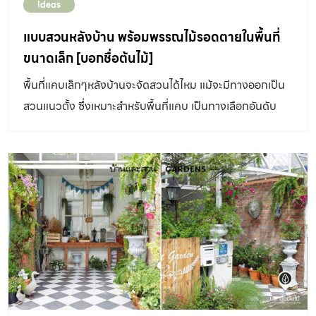
Ideas
แบบสวนหลังบ้าน พร้อมพรรณไม้รอดตายในพื้นที่
ขนาดเล็ก [บอกชื่อต้นไม้]
พื้นที่แคบเล็กๆหลังบ้านจะจัดสวนได้ไหม แม้จะมีทางออกเป็น
สวนแนวตั้ง ซึ่งเหมาะสำหรับพื้นที่แคบ เป็นทางเลือกอันดับ
ต้นๆ ในการสร้างพื้นที่สีเขียวส่วนตัวที่เห็นแล้วชวนรู้สึกผ่อน
คลาย แต่ปัญหาที่ต้องเจออย่างหลีกเลี่ยงไม่ได้คือสภาพ
แวดล้อมที่เหมาะสมให้ต้นไม้ในสวนเติบโต ทั้งแสงแดดที่ส่อง
ถึงอย่างจำกัด แบบสวนหลังบ้าน จึงไม่ได้จำกัดแค่สวนแนว
ตั้งเท่านั้น อีกหนึ่งทางออกของสวนพื้นที่่แคบหลังบ้านคือการ
เลือกพรรณไม้ที่สามารถอยู่ได้ในที่ร่ม แดดรำไร แต่หากมุมหลัง
บ้านมีแสงส่องถึงอย่างเพียงพอ รวมถึงมีความชื้นพอเหมาะ ก็
จะเป็นการง่ายในการจัดสวนแนวตั้ง ดูแบบสวนแนวตั้งอื่นๆ
อย่างที่บอกว่า แบบสวนหลังบ้าน ไม่ได้ทำได้แค่สวนแนวตั้ง