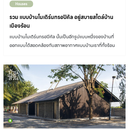
Houses
แบบก่อสร้าง แบบก่อสร้าง เป็นเอกสารหรือแบบที่แสดงข้อมูล
ในการก่อสร้างเป็นลายเส้น รูปภาพ สัญลักษณ์ และข้อความ
รวม แบบบ้านโมเดิร์นทรอปิคัล อยู่สบายสไตล์บ้าน
ซึ่งออกแบบโดยสถาปนิกและวิศวกร เพื่อสื่อสารให้ผู้รับเหมา
เมืองร้อน
สามารถก่อสร้างอาคารได้ถูกต้องตามแบบ ประกอบด้วยแบบ
แบบบ้านโมเดิร์นทรอปิคัล นั้นเป็นอีกรูปแบบหนึ่งของบ้านที่
4 ส่วนหลัก คือ แบบสถาปัตยกรรม แสดงรายละเอียดของ
ออกแบบได้สอดคล้องกับสภาพอากาศแบบบ้านเราที่ทั้งร้อน
ส่วนประกอบอาคารและพื้นที่โดยรอบ เพื่อบอกรูปร่าง ระยะ
และฝนตกชุก
วัสดุ และสิ่งที่จำเป็นในการก่อสร้าง ประกอบด้วยผังพื้น รูป
ด้าน รูปตัด และแบบขยายอื่นๆ เช่น ห้องน้ำ ประตูหน้าต่าง
บันได จัดทำโดยสถาปนิก แบบโครงสร้าง แสดงรายละเอียด
ของโครงสร้างอาคาร ซึ่งเป็นความแข็งแรงและปลอดภัยของ
อาคาร ประกอบด้วยผังฐานราก ผังเสา ผังคาน ผังพื้น […]