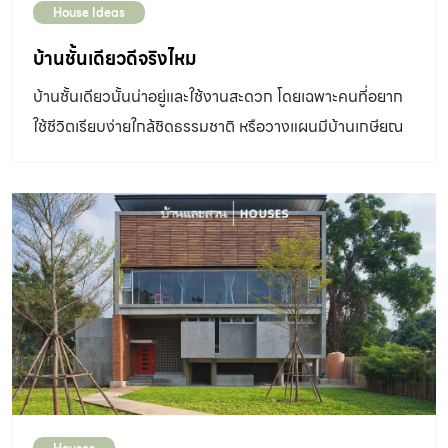
House Ideas
บ้านชั้นเดียวดีจริงไหม
บ้านชั้นเดียวนั้นน่าอยู่และใช้งานสะดวก โดยเฉพาะคนที่อยาก
ใช้ชีวิตเรียบง่ายใกล้ชิดธรรมชาติ หรือวางแผนมีบ้านเกษียณ
ชั้นเดียว แต่อาจลังเลว่าจะ สร้างบ้านชั้นเดียว ดีไหม เราจึงรวม
ข้อดี ข้อด้อย และข้อพิจารณาในการสร้างมาฝากกัน สร้างบ้าน
ชั้นเดียว หลังเล็กๆ ก็ต้องทำฐานราก ก่อนที่จะ สร้างบ้านชั้น
เดียว หรือบ้านประเภทไหนๆ เราควรพิจารณาเรื่องการทำ
ฐานรากให้มั่นคงแข็งแรงก่อน เพราะฐานรากเป็นส่วนที่รับน้ำ
หนักบ้านทั้งหลังไม่ให้ทรุดลงไปกับดิน หรือช่วยให้ทรุดลงไป
พร้อมกันทั้งหลังซึ่งจะไม่ทำให้บ้านเสียหาย แต่จะเป็นฐานราก
แบบไหน ต้องตอกเข็มหรือไม่ ควรให้วิศวกรมาออกแบบให้ ซึ่ง
ขึ้นอยู่กับลักษณะอาคารและพื้นที่ สร้างบ้านชั้นเดียวดีจริงไหม
ประเภทฐานรากสำหรับ บ้านชั้นเดียว ฐานรากแผ่ เป็นการทำ