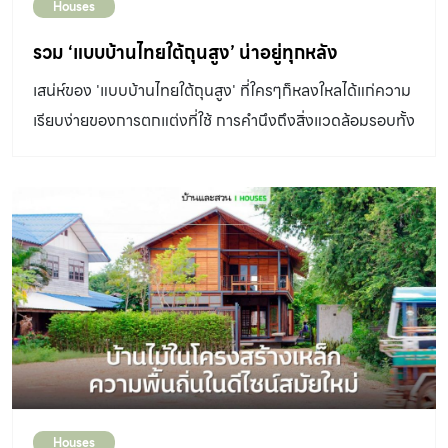
Houses
รวม ‘แบบบ้านไทยใต้ถุนสูง’ น่าอยู่ทุกหลัง
เสน่ห์ของ 'แบบบ้านไทยใต้ถุนสูง' ที่ใครๆก็หลงใหลได้แก่ความ
เรียบง่ายของการตกแต่งที่ใช้ การคำนึงถึงสิ่งแวดล้อมรอบทั้ง
แดด ลม และการใช้วัสดุจากธรรมชาติที่ช่วยให้บรรยากาศยิ่ง
รู้สึกผ่อนคลาย
Houses