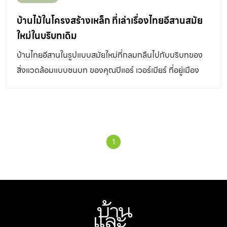
บ้านไม้ในโครงสร้างเหล็ก ที่เล่าเรื่องไทยอีสานสมัย
ใหม่ในบริบทเดิม
บ้านไทยอีสานในรูปแบบสมัยใหม่ที่กลมกลืนไปกับบริบทของ
สิ่งแวดล้อมแบบชนบท ของคุณปิแอร์ เวอร์เมียร์ ที่อยู่เมือง
ไทยมาได้ 6 ปี จึงคุ้นเคยกับวิถีแบบไทยและติดใจในความเป็น
“บ้านนอกที่อบอุ่น” ในจังหวัดอุดรธานีแห่งนี้
1