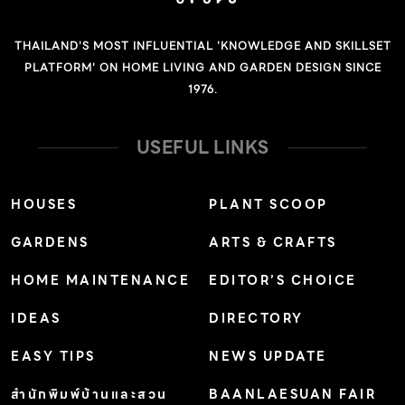
ประทับใจของเด็กๆ มาหนีบไว้ เพื่อความน่ารักสดใสให้กับบ้าน
หรือ เลือกใช้คลิปบอร์ดที่มีขนาดแตกต่างกัน แล้วเอารูปภาพที่
THAILAND'S MOST INFLUENTIAL 'KNOWLEDGE AND SKILLSET
มีความทรงจำมาหนีบไว้ด้วยก็ได้ cr. maiedae.com ไอเดีย
PLATFORM' ON HOME LIVING AND GARDEN DESIGN SINCE
ตกแต่งผนัง ด้วยกรอบรูป เป็นไอเดียธรรมดาที่เรามักรู้กันอยู่
1976.
แล้วว่า การตกแต่งผนังส่วนใหญ่ก็มักจะตกแต่งด้วยกรอบรูป
อยู่แล้ว แต่อาจเพิ่มความเก๋โดยการเลือกใช้รูป ให้มีความเป็น
USEFUL LINKS
กราฟฟิคมากขึ้น หรือเลือกใช้กรอบรูปในขนาดที่แตกต่างกัน
ทั้งเล็กและใหญ่ ช่วยเพิ่มลูกเล่นให้กับผนังมากขึ้น cr.
HOUSES
PLANT SCOOP
boxwoodclippings.com […]
GARDENS
ARTS & CRAFTS
HOME MAINTENANCE
EDITOR’S CHOICE
IDEAS
DIRECTORY
EASY TIPS
NEWS UPDATE
สำนักพิมพ์บ้านและสวน
BAANLAESUAN FAIR