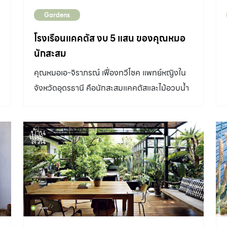
Gardens
โรงเรือนแคคตัส งบ 5 แสน ของคุณหมอ
นักสะสม
คุณหมอเอ-จิราภรณ์ เฟื่องทวีโชค แพทย์หญิงใน
จังหวัดอุดรธานี คือนักสะสมแคคตัสและไม้อวบน้ำ
ที่เริ่มแรกนั้นเธอแทบไม่มีความรู้เรื่องต้นไม้มาก่อน
เลย เพียงแต่ต้องการทำงานอดิเรกในช่วงที่ว่าง
เท่านั้น โดยมีจุดเริ่มต้นจากแคคตัสหนึ่งถาดที่วาง
ทิ้งในโรงเรือนที่แทบไม่ได้ใช้งาน จนกลายมาเป็น
งานอดิเรกแสนรักที่ปลุกความสนุกในการทดลอง
อะไรใหม่ ๆ พร้อมกับโรงเรือนที่ตั้งใจออกแบบมา
เพื่อให้คนได้ใช้เวลาอยู่ร่วมกับต้นไม้ได้อย่างสะดวก
สบาย เริ่มต้นจากแค่อยากมีโรงเรือน แรกเริ่มเดิมที
คุณหมอเอเป็นเพียงคนที่ชื่นชอบ การแต่งบ้านและ