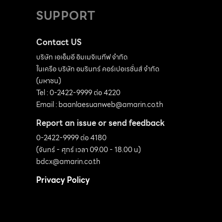
แต่ท่านยังแข็งแรงและได้เล่าถึงที่มาของสวนแห่งนี้
คาดหมายเสมอ เหมือนอย่างที่เขากำลังทำหนังสือ
SUPPORT
ว่า “ผู้สูงวัยส่วนใหญ่ก็มักเลี้ยงลูกเลี้ยงหลาน ไป
ไม้อวบน้ำที่สมบูรณ์แบบไม่แพ้หนังสือแคคตัสให้
ท่องเที่ยว หรือตีกอล์ฟ ผมไม่ใช่คนแบบนั้น ผมชอบ
เหล่าสาวก ได้ติดตามกัน เพื่อนใหม่ที่รู้จักกันตอน
Contact US
อะไรที่เรียบง่าย เพราะผมอยู่กับเกษตรกรมาก่อน
ป.5 และกลายเป็นเพื่อนสนิทจนปัจจุบัน “จำได้ว่า
บริษัท เอเอ็มอี อิมเมจิเนทีฟ จำกัด
มันน่าจะมีพื้นที่หนึ่งสำหรับทำสวนเพื่อเป็นแปลง
ในเครือ บริษัท อมรินทร์ คอร์เปอเรชั่นส์ จำกัด
ตอนเด็กๆ เห็นคุณตาเลี้ยงต้นโป๊ยเซียนโดยที่ผม
สาธิต จุดประสงค์ของสวนทวีชลเราคือศูนย์เรียนรู้
(มหาชน)
เป็นลูกมือคอยช่วยหยิบกระถางหยิบดินให้มาตลอด
Tel : 0-2422-9999 ต่อ 4220
ในชีวิตการทำงานและดำรงตำแหน่งมากมายอย่าง
จนโต มาช่วงป. 5 -ป. 6 ก็เริ่มอยากปลูกต้นไม้เอง
Email :
baanlaesuanweb@amarin.co.th
ยาวนาน ผมตั้งปณิธานชีวิตไว้ว่าเมื่อผมเกษียณ
บ้าง เลยลองซื้อต้น แอฟริกันไวโอเลตซึ่งเป็นที่นิยม
Report an issue or send feedback
แล้ว เรายังจะสามารถทำอะไรให้สังคม […]
ในยุคนั้นมาเลี้ยงดู ผมชอบรูปทรงของต้นไม้และ
0-2422-9999 ต่อ 4180
ชอบสีของดอกไม้ที่ดูพิเศษ พอช่วงจังหวะที่ย้ายมา
(จันทร์ - ศุกร์ เวลา 09.00 - 18.00 น)
อยู่บ้านใหม่ซึ่งมีพื้นที่กว้างขึ้น ผมก็เริ่มซื้อกล้วยไม้
bdcx@amarin.co.th
มาเลี้ยงเพิ่มเติม” ช่วงแรกที่คุณโอห์มหัดเลี้ยงต้นไม้
Privacy Policy
ยังไม่มีแหล่งข้อมูลแบ่งปันทางอินเทอร์เน็ต จึงต้อง
อาศัยการซักถามจากผู้ขายบ่อยๆ จน คุ้นเคยและได้
ความรู้สะสมมาเรื่อยๆ ความสนุกในการเลี้ยงต้นไม้