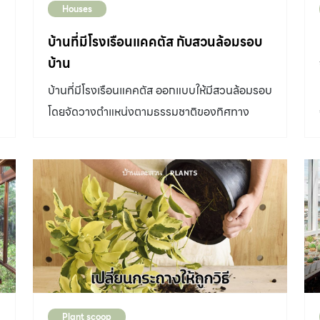
Houses
อยากมีบ้านในฝันสไตล์อเมริกันคันทรี ในที่สุดก็เริ่ม
วางผังและออกแบบบ้านหลังใหม่ขึ้นองค์ประกอบ
บ้านที่มีโรงเรือนแคคตัส กับสวนล้อมรอบ
หนึ่งที่ขาดไม่ได้ คือโรงเรือนเพาะชำต้นไม้ที่เธอมอง
บ้าน
ว่าในวันหนึ่งอาจใช้เป็นพื้นที่ทำกิจกรรมในวัย
บ้านที่มีโรงเรือนแคคตัส ออกแบบให้มีสวนล้อมรอบ
เกษียณ เช่น ปลูกต้นไม้ ทว่าต้นไม้ส่วนใหญ่ใน
โดยจัดวางตำแหน่งตามธรรมชาติของทิศทาง
ประเทศไทยก็สามารถเจริญเติบโตได้โดยไม่จำเป็น
แสงแดด มีเสน่ห์ด้วยสวนทะเลทรายหน้าบ้านกับโรง
ต้องปลูกในโรงเรือน ในที่สุดก็ไม่ค่อยได้ใช้งานจริง
เรือนแคคตัส
สักเท่าไร วันหนึ่งน้องชายของคุณหมอเอ ซึ่งชื่น
ชอบการเลี้ยงสัตว์ รวมถึงการปลูกต้นไม้ ได้นำแค
คตัสมาให้ 1 ถาด ตอนแรกเธอนำไปวางทิ้งไว้ในโรง
เรือนโดยไม่ได้สนใจ กระทั่งเมื่อเดินมาดูอีกที แค
คตัสในถาดเจริญเติบโตได้ดี จึงเปลี่ยนนำมาใส่
กระถางดินเผาและค่อย ๆ ตั้งวางเรียงรายในโรง
เรือน จาก 1 ถาดเป็น 2 ถาด และต่อยอดไปอีก
หลาย ๆ ต้นในเวลาต่อมา ทำให้คุณหมอเอกลับมา
Plant scoop