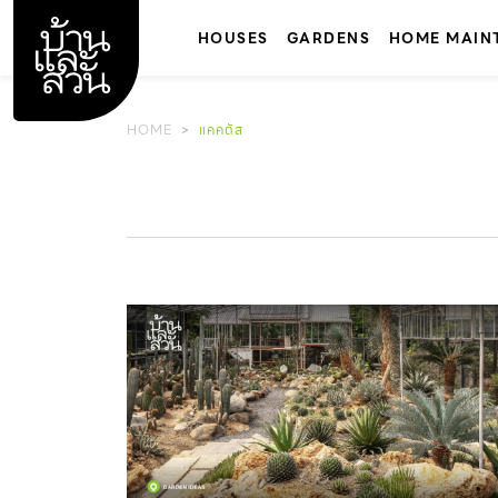
Skip
to
HOUSES
GARDENS
HOME MAIN
content
HOME
แคคตัส