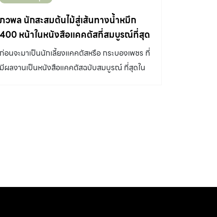
เปลี่ยนแปลงภูมิทัศน์อยู่เสมอ โดยสวน
สีสันสดใสจะบานตอนกลางวัน มีถิ่นกำเนิดในทวีป
พฤกษศาสตร์ทวีชล หรือที่คนเชียงใหม่เรียกกัน
ภวพล นักสะสมต้นไม้สู่เส้นทางน้ำหมึก
อเมริกาใต้ แถบโบลิเวีย เปรู อาร์เจนตินา บราซิล
สั้นๆว่า สวนทวีชล ตั้งอยู่ริมถนนสายเชียงใหม่-
400 หน้าในหนังสือแคคตัสที่สมบูรณ์ที่สุด
พบตามซอกหินหรือบริเวณดินทราย ระบายน้ำได้ดี
ดอยสะเก็ด หลักกิโลเมตรที่ 10-11 บนพื้นที่ทั้งหมด
ในเมืองไทย
ก่อนจะมาเป็นนักเลี้ยงแคคตัสหรือ กระบองเพชร ที่
กระบองเพชร สกุลซีรีอุส Cereus ลักษณะทั่วไป
302 ไร่ ส่วนหนึ่งเป็นพื้นที่โรงแรม Horizon
มีผลงานเป็นหนังสือแคคตัสฉบับสมบูรณ์ ที่สุดใน
เป็นไม้ลำขนาดใหญ่ สูงได้ถึง 12 […]
Village & Resort ซึ่งนอกจากจัดเป็นสวนสำหรับ
ไทยด้วยความหนาเกือบ 400 หน้า คุณ โอห์ม-
พักผ่อนหย่อนใจที่ดูสวยงามแล้วยังเป็นสถานที่ที่
ภวพล ศุภนันทนานนท์ ยังเคยเป็นนักเลี้ยง แอฟริ
เปิดให้จัดกิจกรรมอื่นอีกมากมาย อาทิ ขึ้นบอลลูน
กันไวโอเลต กล้วยไม้ และสับปะรดสีมาก่อนด้วย
จัดเลี้ยง รับประทานอาหาร สนามเด็กเล่น สวนสัตว์
เพราะชอบต้นไม้มาตั้งแต่เด็ก จึงหัดเลี้ยงต้นนั้นต้น
ขนาดเล็ก ปั่นจักรยานและเรียนรู้เรื่องพรรณไม้ไป
นี้มาเรื่อย รู้ตัวอีกที โอห์ม-ภวพล ศุภนันทนานนท์
ด้วยในตัว ซึ่งเหมาะมากกับการพาเด็กๆหรือคนเป็น
ก็หลงรักบรรดา กระบองเพชร และต้นไม้เหล่านี้
หมู่คณะเข้ามาทำกิจกรรมและเรียนรู้ตามฐานต่างๆ
กลายเป็นผู้เชี่ยวชาญที่มีผลงาน หนังสือไม้ประดับ
ทั่วโครงการ ผมมีโอกาสได้ทำความรู้จักและพูดคุย
กับสำนักพิมพ์บ้านและสวนอยู่หลายเล่ม แม้จะบอก
กับผู้ก่อตั้งสถานที่แห่งนี้คือ คุณทวีศักดิ์ เสสะเวช
ว่าทำเป็นงานอดิเรก แต่เมื่อ ได้ทำสิ่งที่หลงรักอย่าง
อดีตปลัดกระทรวงเกษตรและสหกรณ์ ในวัย 84 ปี
เต็มที่โดยไม่คิดถึงปลายทาง ผลลัพธ์มักเหนือความ