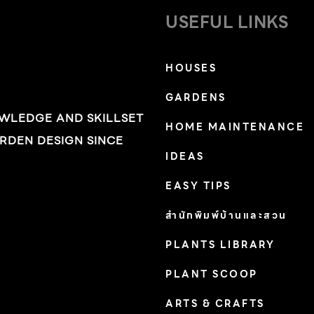
USEFUL LINKS
แรงและทนทานสามารถใช้งานได้เป็นระยะเวลา
นาน มีซาแรนสีขาวที่ช่วยกรองแสงประมาณ 50
เปอร์เซ็นต์ และยังใช้โครงสร้างเหล็กทาสีขาวอม
HOUSES
เทาเช่นเดียวกับสีที่ทาในบ้าน คลุมด้วยผนังมุ้งลวด
GARDENS
และผ้าใบพลาสติกใสโดยรอบ สามารถดึงขึ้นเพื่อ
OWLEDGE AND SKILLSET
เปิดโล่ง และดึงลงมาคลุมเพื่อป้องกันความชื้นหรือ
HOME MAINTENANCE
RDEN DESIGN SINCE
ศัตรูพืชภายนอก พื้นปูไม้เทียมแผ่นยาวเช่นเดียวกับ
IDEAS
พื้นระเบียงบ้านเพื่อให้ความรู้สึกเชื่อมถึงตัวบ้าน
EASY TIPS
โดยมีร่องสำหรับระบายน้ำรอบด้าน เมื่อรดน้ำจึงไม่
เกิดน้ำท่วมขังและเป็นอันตรายกับคนที่ใช้งาน อีก
สำนักพิมพ์บ้านและสวน
ทั้งยังทำให้อากาศในโรงเรือนแห้งและไม่เกิดโรค
PLANTS LIBRARY
จากความชื้น ซึ่งพบได้บ่อยในแคคตัสและไม้อวบน้ำ
เทคนิคการดูแลต้นไม้ “สำหรับแคคตัสสกุลยิมโนคา
PLANT SCOOP
ไลเซียมจะชื่นชอบแสงรำไรถึงแดดจัด อากาศ
ARTS & CRAFTS