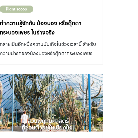
Plant scoop
ทำความรู้จักกับ น้องบอง หรือตุ๊กตา
กระบองเพชร ในร่างจริง
กลายเป็นอีกหนึ่งความบันเทิงในช่วงเวลานี้ สำหรับ
ความน่ารักของน้องบองหรือตุ๊กตากระบองเพชร
พูดได้ ซึ่งมีที่มาจากนักแสดงสาวแจ็คกี้ ชาเคอลีน
มึ้นช์ได้ทำการไลฟ์สดและทำคลิปคู่กับตุ๊กตาตัวนี้
อย่างสนุกสนานจนกลายเป็นไวรัลในโลกโซเชียล
เพียงชั่วข้ามคืน บ้านและสวนจึงขอหยิบเอาลักษณะ
ความน่ารักของตัวน้องบองมาลองจินตนาการดูว่า
หากเจ้ากระบอกเพชรตัวนี้มีตัวตนอยู่จริงแล้ว น่า
จะมีร่างจริงเหมือนกระบองเพชรหรือแคคตัสชนิด
ใดได้บ้าง? กระบองเพชร สกุลเทอโรแคคตัส
Pterocactus ลักษณะทั่วไปมีรากเป็นโขดไว้สะสม