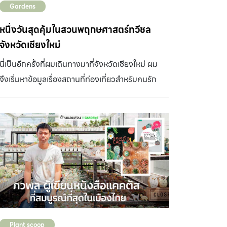
Gardens
อาหารอยู่ใต้ดิน ลำต้นเป็นกิ่งยาวทรงรีหรือเป็นตุ้ม
กลมสั้น ปกคลุมด้วยหนามเล็กๆ กระจุกเป็นกลุ่ม
หนึ่งวันสุดคุ้มในสวนพฤกษศาสตร์ทวีชล
หรือแผ่ไปรอบๆ แบบไม่เป็นระเบียบ ดอกใหญ่ออกที่
จังหวัดเชียงใหม่
ปลายกิ่ง แต่ละชนิดพันธุ์มีดอกสีสันต่างกัน พบใน
นี่เป็นอีกครั้งที่ผมเดินทางมาที่จังหวัดเชียงใหม่ ผม
ภาคตะวันตกและตอนใต้ของประเทศอาร์เจนตินา
จึงเริ่มหาข้อมูลเรื่องสถานที่ท่องเที่ยวสำหรับคนรัก
ตั้งแต่ความสูง 0-3,050 เมตรเหนือระดับน้ำทะเล
ต้นไม้ที่น่าสนใจประเภท สวนพฤกษศาสตร์ หรือเส้น
มีการสืบพันธุ์ที่ประหลาด คือ ฤดูหนาวจะสลัดกิ่งที่
ทางท่องเที่ยวธรรมชาติที่หลายคนยังไม่เคยไปเยือน
ยาวออกเพื่อให้ลมพัดพากิ่งไปตกยังที่อื่น ก่อน
มาก่อน ทำให้ผมได้ทราบว่านอกจากสวน
กลายเป็นต้นใหม่ กระบองเพชร สกุลอิชินอปซิส
พฤกษศาสตร์สมเด็จพระนางเจ้าสิริกิติ์และ
Echinopsis ลักษณะทั่วไป ทรงกลมแป้น เมื่ออายุ
โครงการหลวงต่างๆในจังหวัดเชียงใหม่แล้ว ยังมี
มากขึ้นอาจเป็นทรงกระบอก บางชนิดเป็นต้นไม้ลำ
สวนพฤกษศาสตร์ อีกที่หนึ่งที่คนเชียงใหม่คุ้นเคย
สูง พบได้ทั้งเป็นต้นเดี่ยวและแตกเป็นกอ ลำต้นเป็น
เป็นอย่างดีอย่าง สวนทวีชล ไม่แปลกใจที่คน
สัน ดอกรูปแตร ก้านยาว บานเพียงวันเดียว มี
เชียงใหม่จะรู้จักที่นี่เป็นอย่างดี เพราะที่นี่ได้เปิดให้
หลายสี ส่วนใหญ่จะมีสีขาวและชมพูอ่อน บานตอน
บริการมาตั้งแต่พ.ศ. 2548 และยังคงปรับปรุงและ
กลางคืนและโรยตอนเช้าของวันรุ่งขึ้น ส่วนชนิดที่มี
Plant scoop