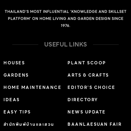
งานระบบท่อและโครงสร้างให้รองรับการติดตั้ง ราคาเครื่อง
ต่อบีทียูแพงกว่าประเภทอื่น แบบตู้ตั้งพื้น เหมาะกับพื้นที่มีคน
THAILAND'S MOST INFLUENTIAL 'KNOWLEDGE AND SKILLSET
หนาแน่น ห้องประชุม หรือห้องโถงขนาดใหญ่ มีประสิทธิภาพ
PLATFORM' ON HOME LIVING AND GARDEN DESIGN SINCE
1976.
การกระจายลมสูง […]
USEFUL LINKS
HOUSES
PLANT SCOOP
GARDENS
ARTS & CRAFTS
HOME MAINTENANCE
EDITOR’S CHOICE
IDEAS
DIRECTORY
EASY TIPS
NEWS UPDATE
สำนักพิมพ์บ้านและสวน
BAANLAESUAN FAIR