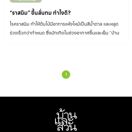
ปัญหา 1. สำหรับ “ผนังภายนอก” ให้เริ่มลอกสีผนังออก โดยใช้
เกรียงขูดผนังให้เรียบร้อย ส่วน “ผนังภายใน” ให้ขัดล้าง ขูดสี
“ราสนิม” ขึ้นลั่นทม ทำไงดี?
และกำจัดเชื้อราออก ควรทิ้งให้ผนังคายความชื้นประมาณ 1
โรคราสนิม ทำให้ต้นไม้มีอาการแห้งไหม้เป็นสีน้ำตาล และหลุด
วัน 2. สำหรับ “ผนังภายนอก” ให้ทาน้ำยากันซึมบนผิวผนังให้
ร่วงเร็วกว่ากำหนด ซึ่งมักเกิดในช่วงอากาศชื้นและเย็น “บ้าน
ชุ่ม ปล่อยให้แห้งสนิทก่อนทาสี ส่วน “ผนังภายใน” ทาน้ำยาฆ่า
และสวน” มีวิธีแก้ไขง่ายๆมาแนะนำกัน
เชื้อราและตะไคร่น้ำ (ประเภทไมโครคิล) ปล่อยให้แห้งนาน 2-3
ชั่วโมง ก่อนทาสีทับ 3. […]
1