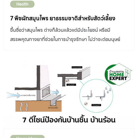
Health
7 พืชผักสมุนไพร ยาธรรมชาติสำหรับสัตว์เลี้ยง
ขึ้นชื่อว่าสมุนไพร ต่างก็ล้วนแล้วแต่มีประโยชน์ หรือมี
สรรพคุณทางยาที่ช่วยในการบำรุงรักษา ไม่ว่าจะต่อมนุษย์
หรือ สัตว์เลี้ยงเองก็ตาม โดยเฉพาะสำหรับสัตว์เลี้ยงที่เราไม่
ควรใช้ยาของคน อย่าง พาราเซตามอล ยาแก้ปวด ยาแก้แพ้ ใน
การเยียวยาหรือรักษา เพราะ อาจทำให้เกิดอันตรายตามมาได้
วันนี้ บ้านและสวน Pets จึงมีอีกหนึ่งทางเลือก อย่าง พืชผัก
สมุนไพร ยาธรรมชาติสำหรับสัตว์เลี้ยง มาแนะนำกันค่ะ แต่
ทั้งนี้ผู้เลี้ยงควรปรึกษาสัตวแพทย์ก่อนทุกครั้ง ในทุกกรณี
เพื่อกำหนดปริมาณที่เหมาะสม และป้องกันการเกิดอาการแพ้
หรืออันตรายด้วยนะคะ 1.สะระแหน่ (Mint) ชื่อวิทยาศาสตร์:
Mentha cordifolia Opizวงศ์: Lamiaceae (Labiatae)
เป็นสมุนไพรที่มีกลิ่นหอม ช่วยบรรเทาอาการระบบทางเดิน