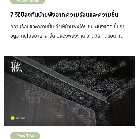
House Ideas
อาหาร ลดอาการอาเจียน ช่วยบรรเทาอาการคลื่นไส้ ปั่นป่วน
อาการเมารถ สำหรับน้องแมวยังช่วยละลายเสมหะ ลดน้ำมูก
7 วิธีป้องกันบ้านพังจาก ความร้อนและความชื้น
และช่วยให้รู้สึกสดชื่น อารมณ์ดีได้อีกด้วย ซึ่งถ้าหากเลือกใช้
ความร้อนและความชื้น ทำให้บ้านพังได้! เช่น ผนังแตก ขึ้นรา
เป็นประเภทน้ำมันหอมระเหยต้องเลือกเป็นเกรดที่สามารถทาน
อยู่อาศัยไม่สบายและสิ้นเปลืองพลังงาน มาดูวิธี กันร้อน กัน
ได้ นอกจากนี้ยังควรใช้ในปริมาณที่พอเหมาะ เพราะการใช้ใน
ชื้น ให้บ้านกัน 1. ใส่ฉนวนกันความร้อนที่หลังคา สามารถติด
ปริมาณที่สูงเกินไปก็อาจมีผลกระทบต่อตับ หรือไตได้เช่นกัน
ตั้งได้ 3 ตำแหน่ง คือ บนพื้นผิวหลังคา ใต้วัสดุมุงหลังคา และ
นะคะ 2.อบเชย (cinnamon) ชื่อวิทยาศาสตร์:
บนฝ้าเพดาน โดยแนะนำให้ป้องกันความร้อนตั้งแต่ชั้นหลังคา
Cinnamomum verumวงศ์: Lauraceae […]
ก็จะลดความร้อนได้ดีกว่าการติดตั้งฉนวนเหนือฝ้าเพดาน
เพราะความร้อนที่ผ่านหลังคาลงมาจะน้อยลงและมีโอกาส
ระบายออกทางช่องระบายอากาศก่อนลงมาถึงฝ้าเพดาน หรือ
อาจติดตั้งหลายตำแหน่งก็จะเพิ่มประสิทธิภาพการป้องกัน
ความร้อนได้ดียิ่งขึ้น กันร้อน กันชื้น 2. ป้องกันแดดและฝน
หลังคาบ้านควรทำชายคายื่น 1-1.5 เมตร เพื่อป้องกัน ความ
ร้อนและความชื้น จากแดดและฝน หากหลังคาไม่มีชายคา จะ
Easy Tips
ทำให้เกิดความเสียหายได้ง่าย เช่น ผนังแตก สีลอก ขึ้นรา