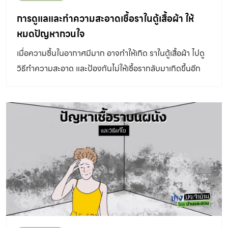
น้ำซึม 3. ป้องกันน้ำฝนไหลย้อนและคราบน้ำ ลดความเสียหาย
การดูแลและทำความสะอาดเชื้อราในตู้เสื้อผ้า ให้
จากน้ำฝนได้ด้วยการทำขอบคานเอียงเข้าจะช่วยลดการเกิด
หมดปัญหากวนใจ
คราบน้ำที่ผนังได้ ยกระดับฝ้าชายคาให้สูงกว่าขอบคาน
เมื่อความชื้นในอากาศมีมาก อาจทำให้เกิด ราในตู้เสื้อผ้า ไปดู
ป้องกันฝ้าเสียหายจากน้ำฝน และทำ “บัวหยดน้ำ” ป้องกันน้ำ
วิธีทำความสะอาด และป้องกันไม่ให้เชื้อรากลับมาเกิดขึ้นอีก
ฝนไหลย้อนเข้าบ้าน 4. ป้องกันความชื้นจากดิน ถ้าจำเป็นต้อง
ทำพื้นบ้านเตี้ยหรือติดดิน ควรปูแผ่นพลาสติกหรือวัสดุกันซึม
หรือเทคอนกรีตรองพื้นก่อนทำพื้นบ้าน พร้อมทำระดับท้อง
รางระบายน้ำให้ต่ำเพื่อช่วยให้ระบายน้ำได้เร็ว (แต่ต้องไม่ต่ำ
กว่าทางระบายน้ำสาธารณะ) […]