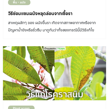
พื้น - ผนัง
วิธีซ่อมแซมผนังหลุดล่อนจากเชื้อรา
สาเหตุผลักๆ ของ ผนังขึ้นรา เกิดจากสภาพอากาศหรือจาก
ปัญหาน้ำขังหรือรั่วซึม มาดูกันว่าทั้งสองกรณีนี้มีวิธีแก้ไข
อย่างไร ผนังขึ้นรา ไม่ว่าจะเป็นผนังภายในและภายนอก เป็น
สัญญาณว่าบริเวณนั้นอาจมีปัญหาเรื่องความชื้น จึงทำให้เชื้อ
ราเติบโตได้ดี เชื้อราบนผนังอาจเกิดขึ้นได้จากหลายสาเหตุ แต่
หลักๆ แบ่งออกได้เป็น 2 กรณี โดยมีวิธีแก้ไขที่แตกต่างกัน
ดังนี้ ผนังขึ้นรา กรณีที่ 1 | เกิดจากสภาวะอากาศทั่วไป พื้นที่
ดังกล่าวอาจประสบปัญหาเรื่องความชื้นโดยตรง มีสภาวะ
แวดล้อมและอุณหภูมิที่เหมาะสมกับการเติบโตของเชื้อรา อาทิ
ผนังบ้านภายนอกบริเวณชั้นล่างเกิดคราบเชื้อรา และผนังแตก
ล่อนมักเป็นผนังที่อยู่ติดกับสนามหญ้าและสวน จึงเป็นไปได้ว่า
เกิดจากความชื้นของบริเวณดังกล่าวซึมผ่านผนัง วิธีแก้ไข
Plant scoop