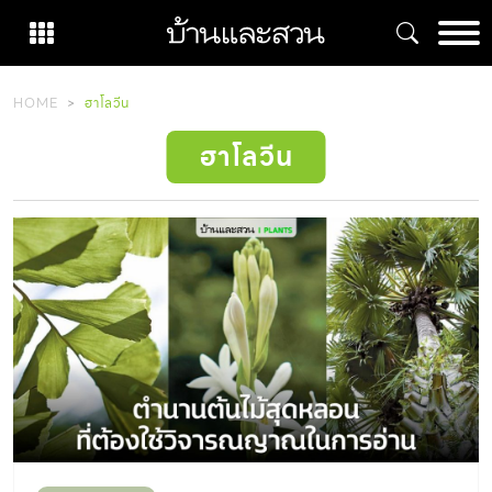
Skip
to
content
HOME
ฮาโลวีน
ฮาโลวีน