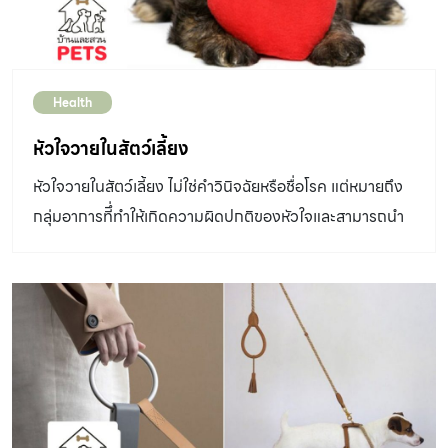
เดิม 4.ใส่ไอเดียให้น่ารักแบบง่าย ๆ ถ้าการใช้เบาะเรียบ ๆ อาจ
ดูธรรมดาไป ลองมาใช้โครงไม้แบบง่าย ๆ ติดตั้งเพิ่มเข้าอีกนิด
ให้ดูน่ารักมากขึ้นดีกว่า แค่นี้ช่วยปรับเปลี่ยนบรรยากาศให้ดู
สดใสขึ้นได้เยอะเลยค่ะ ที่สำคัญยังโปร่งสบาย ไม่อึดอัดหรือ
Health
ทำให้ห้องดูแคบ เป็นมุมพักผ่อนสำหรับน้องหมาโดยยัง
หัวใจวายในสัตว์เลี้ยง
สามารถเชื่อมโยงกับสมาชิกในบ้านได้อย่างอบอุ่นเหมือนเดิม
5.เพิ่มความเป็นส่วนตัวแบบไม่อึดอัดด้วยกระโจมผ้า เตียง
หัวใจวายในสัตว์เลี้ยง ไม่ใช่คำวินิจฉัยหรือชื่อโรค แต่หมายถึง
นอนสำหรับน้องหมาที่ให้ความมิดชิดเป็นส่วนตัวแต่ก็ไม่ทิ้ง
กลุ่มอาการทีึ่ทำให้เกิดความผิดปกติของหัวใจและสามารถนำ
ความผ่อนคลาย ให้บรรยากาศสบาย ๆ เหมือนไปตั้งแคมป์
ไปสู่ภาวะการล้มเหลวของระบบไหลเวียนโลหิตได้
ท่ามกลางธรรมชาติ จากการใช้กระโจมแบบผ้าที่ออกแบบมา
สำหรับน้องหมาโดยเฉพาะ […]