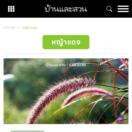
Skip
to
content
HOME
หญ้าแดง
หญ้าแดง