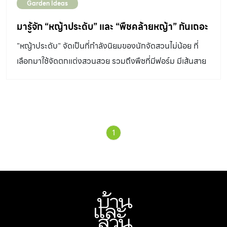
Garden Ideas
มารู้จัก “หญ้าประดับ” และ “พืชคล้ายหญ้า” กันเถอะ
"หญ้าประดับ" จัดเป็นที่กำลังนิยมของนักจัดสวนไม่น้อย ที่
เลือกมาใช้จัดตกแต่งสวนสวย รวมถึงพืชที่มีฟอร์ม มีเส้นสาย
สวยงามและได้เอฟเฟ็กต์คล้ายกับหญ้า ก็เช่นกัน
1