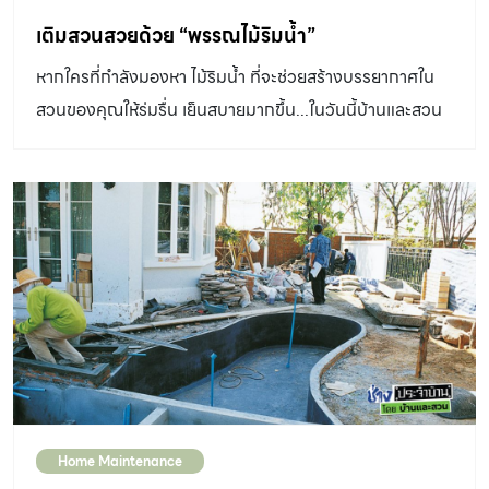
พื้นที่สวนสำหรับพักผ่อนของครอบครัว แต่หนึ่งปีที่ผ่านมามี
เติมสวนสวยด้วย “พรรณไม้ริมน้ำ”
เหตุให้ต้องจัดสวนกันใหม่ เนื่องจากการก่อสร้างขยายคลอง
หากใครที่กำลังมองหา ไม้ริมน้ำ ที่จะช่วยสร้างบรรยากาศใน
ข้างบ้านกระทบถึงสวนโดยตรง จึงต้องรื้อและปรับเปลี่ยน
สวนของคุณให้ร่มรื่น เย็นสบายมากขึ้น...ในวันนี้บ้านและสวน
ขนาดสวนให้เล็กลง ตอนนั้นรู้สึกเสียดายมากค่ะ เพราะสวนที่
ขอแนะนำพรรณไม้ริมน้ำ ที่ปลูกได้ในประเทศไทย นอกจากให้
จัดไว้ต้นไม้เติบโตดีแล้ว ก็ต้องทำใจ และเริ่มสร้างสิ่งที่เรารัก
ร่มเงาแล้ว ไม้เหล่านี้ยังมีดอกและทรงพุ่มสวย ยอดอ่อนและผล
กันอีกครั้ง” คุณฮับเซาะห์อาศัยจากสิ่งที่เรียนรู้ด้วยตัวเอง
รับประทานได้ อีกทั้งรากเหล่านี้ยังช่วยลดการกัดเซาะของดิน
ร่างแบบบนกระดาษคร่าวๆกำหนดฟังก์ชันใช้งาน ทำแนวทาง
ได้อีกด้วย
เดินบนพื้นสวนโดยปูแผ่นหินธรรมชาติ ไม้หมอนรถไฟ และ
สร้างสะพานไม้ขนาดเล็กข้ามลำธารไปยังส่วนต่างๆ ของสวนที่
มีพื้นที่ขนาบข้างอยู่รอบบ้าน จากนั้นทำมุมนั่งเล่นจากท่อนไม้
เก่า ตั้งวางชิงช้าไม้จริงและมีชุดม้านั่งโต๊ะหินรูปฟอร์มอิสระให้
สามารถนั่งเล่นพักผ่อนกันได้ทุกจุด อีกทั้งมีน้ำตก ลำธาร
ขนาดเล็กไหลผ่าน สร้างเสียงและความชุ่มชื้น รวมถึงเคลื่อน
ย้ายศาลาน็อกดาวน์จากบริเวณสวนด้านข้างไปตั้งไว้ด้านหน้า
Home Maintenance
ซึ่งมีพื้นที่กว้างขวางเพื่อให้สะดวกต่อการใช้งาน โดยจ้างช่าง