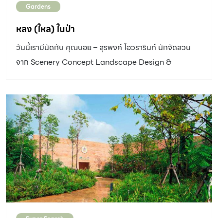
Gardens
หลง (ใหล) ในป่า
วันนี้เรามีนัดกับ คุณบอย – สุรพงค์ โอวรารินท์ นักจัดสวน
จาก Scenery Concept Landscape Design &
Contractor ที่บ้านหลังหนึ่งในย่านปากเกร็ด จังหวัดนนทบุรี
เราเดินทางมาถึงก่อนเวลานัดหนึ่งชั่วโมงเพื่อสัมผัสความ
สดชื่นของสวนในยามเช้า ประจวบเหมาะกับช่วงเวลานั้นระบบ
รดน้ำอัตโนมัติทำงานพอดี บรรยากาศรอบตัวจึงเหมือนมีฝน
ตกพรำๆ อากาศเย็นและชื้น มองเห็นละอองน้ำเกาะพราวอยู่
ตามใบไม้ การได้อยู่ภายใต้ร่มเงาของไม้ใหญ่ ฟังเสียงนกร้อง
คลอไปกับเสียงน้ำไหล นี่แหละคือสวรรค์ของคนรักธรรมชาติ
อย่างแท้จริง “ผมอยากได้สวนอารมณ์แนวป่าๆ มีต้นไม้เยอะ ดู
เขียวๆ ร่มรื่น เห็นแล้วสบายตา” คุณหมี – สกนธ์ ตันโชติกุล
เจ้าของบ้านกล่าว ก่อนจะเล่าต่อว่า “น้ำตกกับบ่อปลาเพิ่งมา