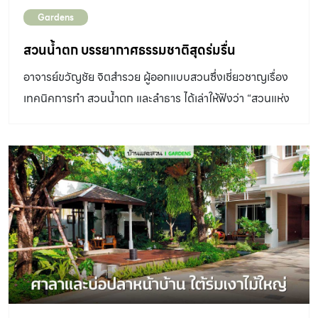
60 cm สร้างขึ้นมาคล้ายแอ่งกระทะ มีน้ำพุตรงกลาง และล้อม
Gardens
รอบด้วยพื้นหินทรายกันลื่น ซึ่งสำหรับน้องหมาที่ขี้กลัวหรือไม่
เคยลงน้ำ เจ้าของอย่าฝืนพาน้องลงน้ำทันทีนะคะ ค่อย ๆ พา
สวนน้ำตก บรรยากาศธรรมชาติสุดร่มรื่น
น้องไปสัมผัสน้ำที่ริมสระบริเวณตื้น ๆ ก่อน เมื่อน้องหมาลงน้ำ
อาจารย์ขวัญชัย จิตสำรวย ผู้ออกแบบสวนซึ่งเชี่ยวชาญเรื่อง
เท้ายังสามารถสัมผัสพื้นได้อยู่ ทำให้ไม่เกิดความกลัวและตื่น
เทคนิคการทำ สวนน้ำตก และลำธาร ได้เล่าให้ฟังว่า “สวนแห่ง
ตระหนกจนเกินไป เมื่อคุ้นชินน้องหมาก็สามารถวิ่งเล่นได้อย่าง
นี้เป็นสวนน้ำตกที่มีทั้งผนังน้ำตก ลำธาร
สบายใจไม่ต้องกลัวจม […]