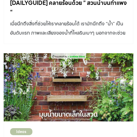
[DAILYGUIDE] คลายร้อนด้วย ” สวนน้ำบนกำแพง
“
เมื่อนึกถึงสิ่งที่ช่วยให้เราคลายร้อนได้ เรามักนึกถึง “น้ำ” เป็น
อันดับแรก ภาพและเสียงของน้ำที่ไหลรินเบาๆ นอกจากจะช่วย
สร้างความรู้สึกเย็นชุ่มชื่นแล้ว...
Ideas