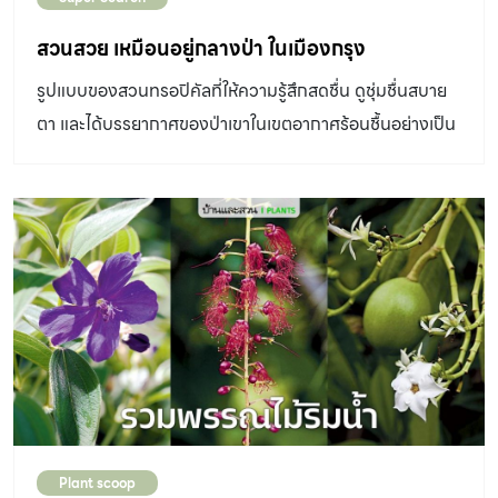
ประกวดการจัดสวนจากนักออกแบบชาวออสเตรเลียหลาย
ท่าน รวมทั้งร้านจำหน่ายต้นไม้และอุปกรณ์ต่างๆ ภายใต้คอน
สวนสวย เหมือนอยู่กลางป่า ในเมืองกรุง
เซ็ปต์งานที่น่าสนใจอย่าง “Discover an Inner City Oasis”
รูปแบบของสวนทรอปิคัลที่ให้ความรู้สึกสดชื่น ดูชุ่มชื่นสบาย
อ่านต่อหน้า 2
ตา และได้บรรยากาศของป่าเขาในเขตอากาศร้อนชื้นอย่างเป็น
ธรรมชาติ นับเป็นสไตล์การจัด สวนสวย ที่หลายคนชื่นชอบ
สวนสวยแห่งนี้ มีลักษณะของพรรณไม้และการปลูกเลี้ยงที่
ดูแลง่าย เจริญเติบโตเร็ว เหมาะกับสภาพอากาศของบ้านเรา
เป็นอย่างดี จึงเป็นเหตุผลให้ครอบครัวของ คุณฮับเซาะห์ –
นภาพร สาดและ และ คุณสุรชัย – คุณทัศนัย มะแก้ว ทั้งสาม
คนพี่น้องเลือกจัดสวนสวยสไตล์นี้ คุณฮับเซาะห์น้องสาว
คนกลางของบ้านเล่าถึงที่มาของสวนแห่งนี้ให้ฟังว่า
“ครอบครัวเราเป็นครอบครัวใหญ่ มีบ้านพักอาศัยของเราสาม
คนพี่น้องปลูกติดกันสามหลังอยู่ในบริเวณรั้วเดียวกัน ซึ่งอยู่
มานานกว่า 20 ปีแล้ว เดิมพื้นที่ย่านพัฒนาการตรงส่วนนี้เป็น
Plant scoop
สวนมะม่วง ตอนเข้าอยู่ก็ต่อเติมเรื่อยมา จนรอบบ้านกลายเป็น