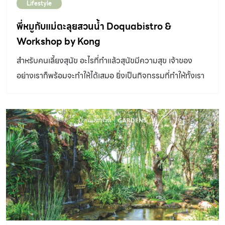
Lifestyle
พี่หมูกับแม่ตะลุยสวนน้ำ Doquabistro &
Workshop by Kong
สำหรับคนเลี้ยงสุนัข อะไรที่ทำแล้วสุนัขมีความสุข เจ้าของ
อย่างเราก็พร้อมจะทำให้ได้เสมอ ยิ่งเป็นกิจกรรมที่ทำให้ทั้งเรา
และน้องได้ทำร่วมกันแล้วล่ะก็รับรองไม่พลาดแน่ ๆ อย่างวัน
หยุดวันนี้ พี่ฮอลล์กับพี่หมูได้รับเชิญให้ไปเวิร์คชอป Rush to
eat by Kong ที่ Doquabistro สวนน้ำน้องหมาที่ใหญ่ที่สุด
ในประเทศไทย และยังเป็นแห่งแรกในเอเชียด้วย
Doquabistro ไม่ได้มีเพียงแค่สวนน้ำเท่านั้นนะ ยังมีสนาม
หญ้าเทียม ขนาด 200 ตารางเมตร มีเครื่องเล่น 7 ชิ้น ที่ให้คุณ
ได้วิ่งเล่นกับน้องหมาหลากหลายสายพันธุ์ของที่นี่ มีทั้งพันธุ์
เล็กและพันธุ์ใหญ่ นี่แค่คิดก็สนุกแล้วววว Dog Water
Park สวนน้ำ แบ่งเป็น 2 โซน ความลึกตรงกลาง 30 cm และ