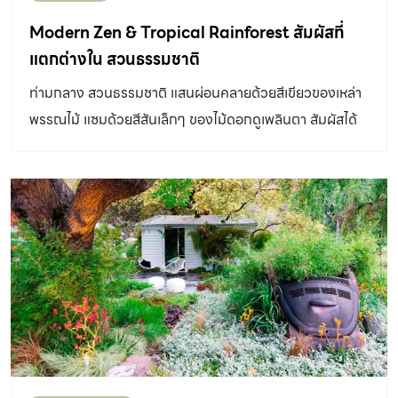
วางตลอดแนวผนังดินบดอัดสีสวย ก่อนนำไปสู่อาคาร
Modern Zen & Tropical Rainforest สัมผัสที่
นิทรรศการที่จัดแสดงนิทรรศการน่าสนใจมากมาย ตั้งแต่บอก
แตกต่างใน สวนธรรมชาติ
เล่าถึงสภาพป่าเดิมในกรุงเทพมหานคร อันเป็นที่มาของชื่อ
ท่ามกลาง สวนธรรมชาติ แสนผ่อนคลายด้วยสีเขียวของเหล่า
ย่านต่างๆ ไปจนถึงห้องฉายภาพยนตร์ปลุกจิตสำนึกเกี่ยวกับ
พรรณไม้ แซมด้วยสีสันเล็กๆ ของไม้ดอกดูเพลินตา สัมผัสได้
การรักษาสิ่งแวดล้อมในเมือง อาคารแห่งนี้ยังมีพื้นที่ดาดฟ้า
ถึงความชุ่มเย็นจากสายน้ำที่ส่งเสียงสร้างความชุ่มชื่นใจ
ซึ่งมีส่วนช่วยป้องกันความร้อนให้เข้าสู่ตัวอาคารน้อยลง และ
รอบๆ สวนธรรมชาติ บริเวณนั้นปกคลุมด้วยไอหมอกจางๆ
ยังเป็นพื้นที่สำหรับพักผ่อนและชมวิวทิวทัศน์ของโครงการอีก
ลอยฟุ้งดังภาพในความฝัน นี่เป็นบรรยากาศของสวนสวย
จุดหนึ่งด้วย ส่วนพื้นที่ภายนอกจัดเป็นสวนป่าเลียนแบบระบบ
เบื้องหน้าที่ผู้เขียนได้สัมผัส โดยมี คุณเหน่ง – โชคชัย รัตน
นิเวศเดิมของพื้นที่บริเวณนี้คู่กับบ่อน้ำขนาดใหญ่ที่จัดให้มี
ภราดร เจ้าของบ้าน แบ่งปันเรื่องราวที่มาของสวนให้เราฟัง
ระบบหมุนเวียนน้ำและความลึกในระดับต่างกัน เพื่อให้เกิด
อย่างน่าสนใจ “ครอบครัวเราอาศัยอยู่คอนโดมาหลายสิบปี
ลักษณะภูมิประเทศที่หลากหลาย ตั้งแต่พื้นที่ริมน้ำ ป่าน้ำตก
พื้นที่สำหรับปลูกต้นไม้หรือได้เห็นธรรมชาติใกล้ๆ ก็แทบไม่มี
เขาหินปูน ป่าดิบลุ่มไปจนถึงป่าเบญจพรรณ โดยเราสามารถ
พอคิดจะเลือกซื้อบ้านสักหลัง สิ่งแรกที่ผมคิดไว้คืออยากได้
ศึกษาระบบนิเวศต่างๆ ในป่าได้จากการเดินบนทางเดินชม
บ้านที่มีพื้นที่สวนกว้างๆ เพราะตัวผมเองชอบธรรมชาติและ
เรือนยอด (skywalk) อีกหนึ่งสิ่งที่สำคัญและน่าสนใจไม่น้อย
ชอบบรรยากาศความชุ่มชื้นของสวนแนวทรอปิคัลมานานแล้ว
คือลักษณะและรูปแบบการสร้างป่านิเวศตามแนวคิดของ