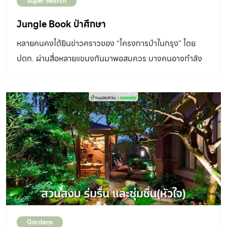
Super Search
เพิ่มทีหลัง เนื่องจากกังวลว่าตัวเองจะไม่ค่อยมีเวลาดูแลมาก
นัก เลยขอให้คุณบอยทำเป็นลานสนามหญ้าไปก่อน ซึ่งเขาก็
Jungle Book ป่าศึกษา
แนะนำเราตั้งแต่ทีแรกแล้วว่าบริเวณนี้เป็นพื้นที่ร่ม แสงอาจไม่
หลายคนคงได้ยินข่าวคราวของ “โครงการป่าในกรุง” โดย
เพียงพอสำหรับหญ้า แต่ขอเขาไว้ว่าลองดูก่อน ผลปรากฏว่า
ปตท. ผ่านสื่อหลายแขนงกันมาพอสมควร บางคนอาจกำลัง
อยู่ได้แค่ไม่กี่เดือนก็ตายเรียบ (หัวเราะ) ครั้งที่สองคุณบอยเลย
ตัดสินใจว่าควรไปชมดีหรือไม่ ครั้งนี้เป็นโอกาสอันดีที่ผมได้ไป
เสนอทางเลือกให้ว่าอยากเปลี่ยนเป็นอะไร ระหว่างพื้นกรวด
เยือนและเก็บภาพรวมของโครงการดังกล่าวมาฝากคุณผู้อ่าน
ลานกิจกรรม หรือบ่อปลา คิดอยู่สักพัก ไหนๆ จะทำทั้งที ขอทำ
ทุกท่านกันครับ โครงการป่าในกรุงตั้งอยู่บนถนนสุขาภิบาล 2
ในสิ่งที่ตัวเองชอบก็แล้วกัน ตัดสินใจเลือกทำบ่อปลาแทน ผู้
ในเขตชานเมืองของกรุงเทพมหานคร บนพื้นที่กว่า 12 ไร่ มี
ออกแบบก็ทำออกมาได้สอดรับกับแนวสวนของเรามาก เป็น
วัตถุประสงค์เพื่อเป็นแหล่งเรียนรู้เรื่องการปลูกป่าตามวิถี
น้ำตกสองชั้นคล้ายลำธารไหลต่อเนื่องไปยังมุมศาลานั่งเล่น”
ปตท. ซึ่งเป็นองค์ความรู้ที่เกิดจากการปลูกป่า 1 ล้านไร่ นับ
คุณบอยกล่าวเสริมว่า “ศาลากับผนังน้ำตกเป็นของแถมมา
ตั้งแต่ปี พ.ศ. 2537 ให้แก่ประชาชนทั่วไปและนักศึกษาที่สนใจ
พร้อมกับบ้าน ที่เหลือรื้อออกหมด แต่เก็บไม้ใหญ่อย่างคูนและ
ทันทีที่เข้ามาภายในโครงการผมรู้สึกได้ถึงความเย็นสบายจาก
ชงโคไว้สองต้น […]
พื้นดินชุ่มน้ำใต้ร่มเงาไม้ใหญ่ แตกต่างกับความร้อน จากไอ
แดดของถนนคอนกรีตด้านนอก พื้นทางเดินหญ้าสีเขียวทอด
Gardens
นำไปสู่ทางเดินที่ขนาบด้วยนิทรรศการเมล็ดพันธุ์แห่งป่าที่จัด