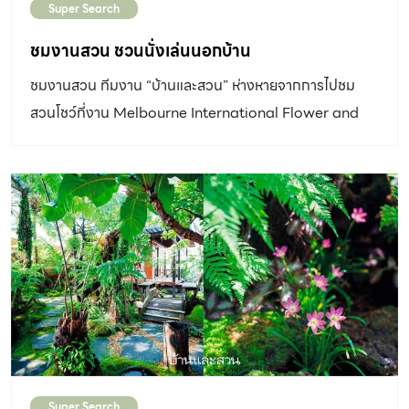
Super Search
ก็เลยเริ่มมองหาผู้ออกแบบ เพื่อเตรียมให้มาจัดสวนก่อนจะซื้อ
ศาสตราจารย์ ดร.อาคิระ มิยาวากิ ซึ่งใช้เวลาเพียง 2 – 3 ปีใน
บ้านได้เสียอีกครับ จนผมมีโอกาสได้เห็นผลงานของ คุณวุฒิ –
ชมงานสวน ชวนนั่งเล่นนอกบ้าน
การสร้างป่าที่สมบูรณ์ มีหลักการง่ายๆ ที่สามารถทำตามได้ไม่
วรวุฒิ แก้วสุก รู้สึกว่าชอบมากๆ ดูสวยเป็นธรรมชาติดี และ
ยาก เริ่มต้นจากการสร้างเนินดินและเตรียมดิน โดยดินชั้นล่าง
ชมงานสวน ทีมงาน “บ้านและสวน” ห่างหายจากการไปชม
เป็นสไตล์ที่อยากได้ เมื่อได้พูดคุยกัน ผมบอกความต้องการกับ
เป็นดินเหนียวที่มีความเป็นกรดเล็กน้อย จากนั้นถมดินชนิด
สวนโชว์ที่งาน Melbourne International Flower and
คุณวุฒิไว้ว่าอยากมีสวนที่ให้ความรู้สึกใกล้เคียงป่า มีน้ำตก
เดิมแต่ผสมทรายขี้เป็ดในอัตราส่วน […]
Garden Show ถึงสองปี ด้วยความคิดถึงรูปแบบการจัด
ลำธาร บ่อปลา คุยไปคุยมาจากการให้มาออกแบบสวนก็เลยได้
สวนในแบบฉบับของนักออกแบบชาวออสซี่ ซึ่งมีลูกเล่นและ
เพื่อนมาช่วยเลือกซื้อบ้านด้วยครับ (หัวเราะ) ว่าหลังไหนมีพื้นที่
ความครบครันของฟังก์ชันการใช้งาน ทำให้ปีนี้เรากลับมา
ที่เหมาะสำหรับจัดสวน ซึ่งตัวคุณวุฒิเองเขามีความรู้ทา
เยือนงานนี้อีกครั้งระหว่างวันที่ 16 – 20 มีนาคม 2559 สถาน
งด้านฮวงจุ้ย เลยช่วยให้คำแนะนำเราเป็นอย่างดี “จนตกลงมา
ที่จัดงานยังคงเป็นที่เดิม โดยโซนแรกจัดอยู่ภายใน Royal
ซื้อบ้านในย่านพุทธมณฑลสาย 1 หลังนี้ มีพื้นที่รวมแล้ว
Exhibition Building มีทั้งการแสดงศิลปะการจัดดอกไม้จาก
ประมาณ 200 ตารางวา เดิมมีสวนของโครงการที่จัดไว้ให้
สวนไม้ตัดดอกที่มีชื่อเสียงในประเทศออสเตรเลีย การประกวด
แล้วครับ เป็นสวนเรียบๆ มีสนามหญ้า ไม้พุ่ม และลานพื้นหิน ดู
จัดดอกไม้จากนักศึกษามหาวิทยาลัย และการแสดงงานศิลปะ
แล้วรู้สึกไม่ค่อยร่มรื่นเท่าไหร่นัก […]
อื่น ๆ ทั้งการจัดดอกไม้บนโต๊ะอาหาร และการจัดดอกไม้บนซุ้ม
ประตู อีกส่วนก็คือบริเวณรอบๆ Carlton Garden ซึ่ง
Super Search