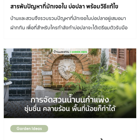
สารพันปัญหาที่มักเจอใน บ่อปลา พร้อมวิธีแก้ไข
มาสร้างงานฮาร์ดสเคป ลงต้นไม้ใหญ่ และวางก้อนหิน
ธรรมชาติที่มีน้ำหนักมากตามแบบที่เจ้าของสวนได้ออกแบบไว้
บ้านและสวนจึงรวบรวมปัญหาที่มักเจอในบ่อปลาอยู่เสมอมา
อ่านต่อหน้า2
ฝากกัน เพื่อที่สำหรับใครกำลังทำบ่อปลาจะได้เตรียมตัวรับมือ
กับปัญหาเหล่านี้ได้อย่างทันท่วงที
Garden Ideas