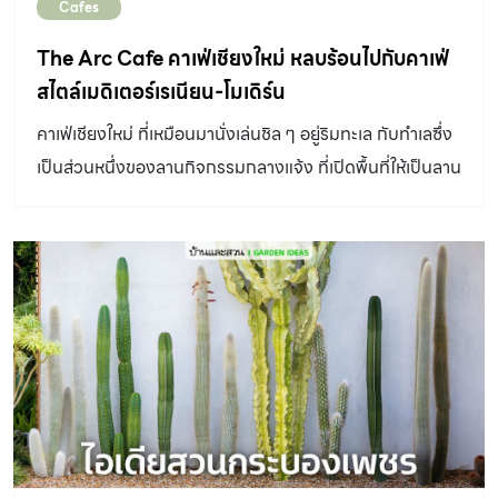
Cafes
The Arc Cafe คาเฟ่เชียงใหม่ หลบร้อนไปกับคาเฟ่
สไตล์เมดิเตอร์เรเนียน-โมเดิร์น
คาเฟ่เชียงใหม่ ที่เหมือนมานั่งเล่นชิล ๆ อยู่ริมทะเล กับทำเลซึ่ง
เป็นส่วนหนึ่งของลานกิจกรรมกลางแจ้ง ที่เปิดพื้นที่ให้เป็นลาน
เล่นเซิร์ฟสเก็ต และอนาคตกำลังจะเปิดเป็นเพลย์กราวน์สำหรับ
ให้เด็ก ๆ และครอบครัวได้มาใช้เวลาว่างร่วมกัน โปรเจ็กต์การ
ออกแบบคาเฟ่ The Arc Cafe จึงเกิดขึ้น DESIGNER
DIRECTORYออกแบบ: pommballstudio กับจุดประสงค์
เพื่อให้ The Arc Cafe คาเฟ่เชียงใหม่ เป็นเสมือนจุดนัดพบ
และแวะมาพักเหนื่อย ดื่มเครื่องดื่มเย็น ๆ และขนมอร่อย ๆ กับ
การออกแบบตกแต่งอาคารที่ให้ฟีลลิ่งสื่อถึงบรรยากาศบ้านริม
ทะเลแถบเมดิเตอร์เรเนียน อบอุ่นท้าทายแสงแดดร้อน เพื่อให้
ล้อไปกับรูปแบบของกิจกรรมหลักที่เกิดขึ้น ณ สถานที่แห่งนี้