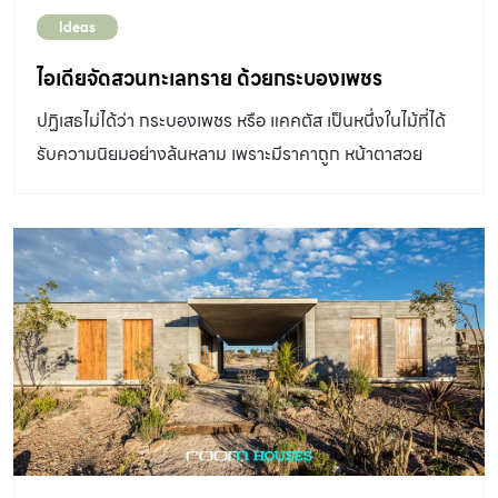
จากแนวคิดการออกแบบที่ต้องการให้เป็นไปในแนวทาง
Ideas
เดียวกันกับกิจกรรมหลักของสถานที่ ที่นี่จึงต้องการสื่อสาร
ถึงกิจกรรมเอ๊าต์ดอร์ซึ่งมีแสงแดด ไอร้อน และบรรยากาศแบบ
ไอเดียจัดสวนทะเลทราย ด้วยกระบองเพชร
ริมทะเล ซึ่งเป็นจุดกำเนิดเริ่มต้นของกีฬาเซิร์ฟสเก็ต เช่นเดียว
ปฏิเสธไม่ได้ว่า กระบองเพชร หรือ แคคตัส เป็นหนึ่งในไม้ที่ได้
กับการนำซุ้มโค้งมาออกแบบร่วมกับอาคารที่
รับความนิยมอย่างล้นหลาม เพราะมีราคาถูก หน้าตาสวย
pommballstudio ต้องการให้ล้อไปกับชื่อ The ARC ซึ่ง
แปลก มีเอกลักษณ์ แถมยังเลี้ยงง่าย
เป็นชื่อของโครงการ ก่อนมาลงตัวกับอาคารสี่เหลี่ยมสองก้อน
ใหญ่ ๆ ที่มีซุ้งโค้งครึ่งวงกลมขนาดใหญ่เป็นกิมมิก วาง
ตำแหน่งตัวอาคารให้อยู่ริมพื้นที่เพื่อให้คนที่อยู่ในอาคาร
สามารถมองเห็นกิจกรรมแบบโอเพ่นวิว ได้เห็นทั้งบรรยากาศ
สนามเด็กเล่น หรือคนที่จะมาเล่นเซิร์ฟสเก็ตข้างหน้าได้แบบเต็ม
ๆ ได้รับร่มเงาจากอาคารที่อยู่ใกล้เคียงด้านหลัง คาเฟ่ขนาด
300 ตารางเมตร มีพื้นที่ใช้งานทั้งโซนอินดอร์และเอ๊าต์ดอร์
โดยแบ่งอาคารเป็น […]