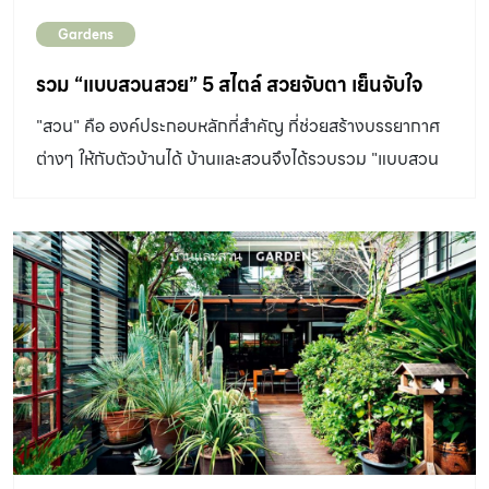
Gardens
รวม “แบบสวนสวย” 5 สไตล์ สวยจับตา เย็นจับใจ
"สวน" คือ องค์ประกอบหลักที่สำคัญ ที่ช่วยสร้างบรรยากาศ
ต่างๆ ให้กับตัวบ้านได้ บ้านและสวนจึงได้รวบรวม "แบบสวน
สวย" ทั้ง 5 แบบ 5 สไตล์ไว้ให้ดูเป็นแนวทางมาฝากกัน