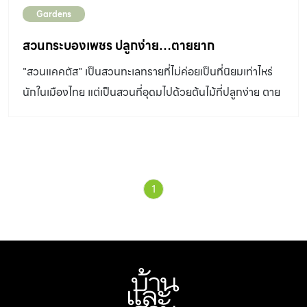
Gardens
สวนกระบองเพชร ปลูกง่าย…ตายยาก
"สวนแคคตัส" เป็นสวนทะเลทรายที่ไม่ค่อยเป็นที่นิยมเท่าไหร่
นักในเมืองไทย แต่เป็นสวนที่อุดมไปด้วยต้นไม้ที่ปลูกง่าย ตาย
ยาก แถมการดูแลรักษาก็ไม่ยุ่งอีกด้วย
1