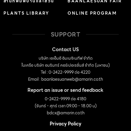
สำนักพิมพ์บ้านและสวน
BAANLAESUAN FAIR
PLANTS LIBRARY
ONLINE PROGRAM
SUPPORT
Contact US
บริษัท เอเอ็มอี อิมเมจิเนทีฟ จำกัด
ในเครือ บริษัท อมรินทร์ คอร์เปอเรชั่นส์ จำกัด (มหาชน)
Tel : 0-2422-9999 ต่อ 4220
Email :
baanlaesuanweb@amarin.co.th
Report an issue or send feedback
0-2422-9999 ต่อ 4180
(จันทร์ - ศุกร์ เวลา 09.00 - 18.00 น)
bdcx@amarin.co.th
Privacy Policy