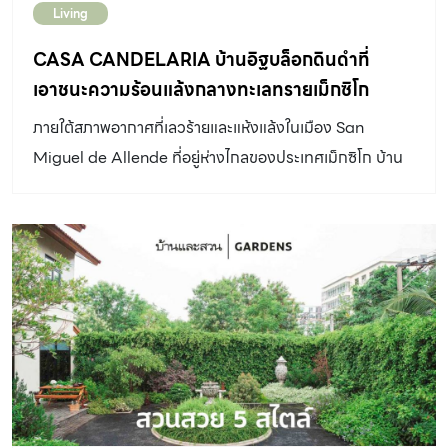
Living
CASA CANDELARIA บ้านอิฐบล็อกดินดำที่
เอาชนะความร้อนแล้งกลางทะเลทรายเม็กซิโก
ภายใต้สภาพอากาศที่เลวร้ายและแห้งแล้งในเมือง San
Miguel de Allende ที่อยู่ห่างไกลของประเทศเม็กซิโก บ้าน
อิฐบล็อก หลังนี้สามารถตั้งอยู่ได้อย่างท้าทาย นั่นก็เพราะมา
จากแนวคิดการออกแบบที่พยายามเป็นหนึ่งเดียวกับธรรมชาติ
ให้ได้มากที่สุด ผ่านการเลือกใช้วัสดุ และออกแบบฟังก์ชันการ
ใช้งานที่สามารถพักอาศัยได้อย่างสบาย