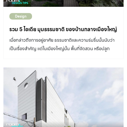
นำไปปรับใช้กับบ้านตึกแถวของคุณได้เลย ปลูกต้นไม้ชั้น
ดาดฟ้าของบ้านให้ความรู้สึกแบบกึ่งเอ๊าต์ดอร์โดยลมและ
Design
อากาศสามารถพัดผ่านได้สะดวก ขณะที่ด้านบนมุงด้วย
หลังคาทำจากวัสดุโปร่งแสง ซ้อนด้วยคานไม้ระแนงที่ข้างใต้
รวม 5 ไอเดีย มุมธรรมชาติ ของบ้านกลางเมืองใหญ่
เพื่อช่วยกรองแสงอีกชั้น แสงธรรมชาติจึงส่องลงมาได้อย่าง
เมื่อกล่าวถึงการอยู่อาศัย ธรรมชาติและความร่มรื่นนั้นนับว่า
ทั่วถึง เหมาะกับการเจริญเติบโตของเหล่าต้นไม้ที่ปลูกอยู่ด้าน
เป็นเรื่องสำคัญ แต่ในเมืองใหญ่นั้น พื้นที่จัดสวน หรือปลูก
ใน เหมาะมาใช้เวลาพักผ่อนมากที่สุดออกแบบ: VTN
ต้นไม้ก็ไม่ได้หาได้ง่ายนัก นี่คือ 5 ตัวอย่างอันน่าสนใจของ
Architectsภาพ: Hiroyuki Oki ม่านสีเขียวเลื้อยได้เพื่อกัน
การพาพื้นที่สีเขียวเข้าสู่ชีวิต จากบ้านที่ room ได้ไปประสบ
สายตาจากคนภายนอก ไม่ให้มองเห็นพื้นที่ห้องนอนภายใน
ความร่มรื่นมาด้วยตัวเอง! บ้านล้อมต้นไม้ที่มีเรื่องราวในทุก
ด้วยการออกแบบช่องเปิดด้านหน้า ให้ปกคลุมไปด้วยไม้เลื้อยที่
จังหวะก้าวเดิน อ่าน:
พร้อมเกาะไปตามแนวลวด กลายเป็นม่านธรรมชาติสีเขียวสดที่
https://www.baanlaesuan.com/302008/design/living/
ช่วยพรางสายตา เมื่อมองจากภายนอกจึงทำให้เห็นช่อง
inchan#สวนกระถางสอดรับกับสวนกลางบ้าน ส่วนที่น่า
หน้าต่างเต็มไปด้วยต้นไม้สีเขียวที่แข่งกันเติบโต เช่นเดียวกับ
สนใจคือการที่บ้านหลังนี้ไม่เพียงออกแบบให้มีคอร์ตกลางที่
คนในบ้านที่จะรู้สึกสบายตา แถมยังช่วยให้ภายในห้องไม่ร้อน
เปี่ยมไปด้วยบรรยากาศธรรมชาติเท่านั้น แต่การเลือกเติมสวน
ออกแบบ: VTN Architectsภาพ: Hiroyuki Oki ทำกระบะ
กระถางเข้ามาในจุดที่เหมาะสม ก็ยังเป็นการสร้างความร่มรื่น