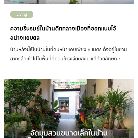
ปลูกต้นไม้รับแสงแดดผ่านผนังบล็อกช่องลมทำโถงสูงด้าน
และเชื่อมโยงบรรยากาศธรรมชาติเข้าไปสู่ทุกพื้นที่ได้อย่างทั่ว
หน้าอาคารเป็นช่องเปิดขนาดใหญ่ มีผนังกระจกบานกรอบ
Living
ถึงอีกด้วย การจัดสวนกระถางนั้น เป็นอีกวิธีการที่เรียบง่าย
เหล็กซ้อนอยู่ชั้นในด้านหลังฟาซาดบล็อกช่องลมอีกที ภายใน
แต่ได้ผล เหมาะสำหรับบ้านในเมืองใหญ่ที่มักเป็นดาดแข็ง และมี
ความรื่นรมย์ในบ้านตึกกลางเมืองที่ออกแบบไว้
อาคารจึงออกแบบให้มีมุมสวนสีเขียว โดยต้นไม้ทำหน้าที่ช่วย
พื้นที่ให้จัดการอย่างจำกัดเป็นอย่างมาก บ้านคอนกรีตเปลือย
อย่างแยบยล
บังแสงแดดที่ลอดผ่านผนังบล็อกช่องลมเข้ามา ให้ทั้งความ
ที่สร้างจังหวะสอดประสานองค์ประกอบทางสถาปัตยกรรมให้
ร่มรื่น และบังแดดไปในตัว […]
บ้านหลังนี้เป็นบ้านในที่ดินหน้าแคบเพียง 8 เมตร ตั้งอยู่ในย่าน
รับกับบรรยากาศกึ่งเอาต์ดอร์อย่างลงตัว อ่าน:
สาทรลึกเข้าไปในพื้นที่ที่ค่อนข้างเงียบสงบ แต่ด้วยลักษณะ
https://www.baanlaesuan.com/299430/design/living/
ที่ดิน และความต้องการพื้นที่ใช้สอย การออกแบบให้บ้านหลังนี้
home-office #บ้านคอนกรีตเปลือยผสานความดิบ และ
มีลักษณะแบบตึกสูง 4 ชั้น จึงเป็นคำตอบ DESIGNER
ธรรมชาติอย่างพอดี สอดแทรกธรรมชาติลงไปตามมุมบ้างที่
DIRECTORYออกแบบ: INchan Atelier ด้วยฝีมือการ
เปิดออกสู่ภายนอก การผสมสวน และตัวอาคารให้ลงตัวใน
ออกแบบของ INchan Atelier บ้านหลังนี้ จึงไม่ใช่เพียงบ้าน
พื้นที่ไม่มาก แต่รับกันดีทั้งบรรยากาศ และวัสดุ มีการคำนึงถึง
ตึกหน้าแคบธรรมดา แต่ยังเต็มเปี่ยมไปด้วยสุนทรียะ และความ
พฤติกรรมการใช้งาน เช่นการเดินผ่าน หรือ นั่งชม ควบคู่กับ
รื่นรมย์ ผ่านการผสานธรรมชาติ และการสร้างองค์ประกอบ
ไปลักษณะพรรณ์ไม้ที่ลงตัว บ้านหลังนี้มีส่วนผสมที่ลงตัว
ของความเป็นบ้านให้สอดประสานไปในทุกพื้นที่อย่างลงตัว
ระหว่างสัจจะวัสดุ ความดิบ และความเนี๊ยบ ที่จัดวางองค์
บ้านที่หายใจได้ เพราะการออกแบบบ้านที่มีลักษณะแคบลึกยาว
ประกอบร่วมกันเอาไว้อย่างน่าสนใจ ส่วนที่เป็นพื้นที่ใช้งานนั้น