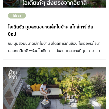
เข้าไปถึงด้านในของที่ดินนั้น มักประสบกับการที่ลักษณะของ
จะเป็นผนังฉาบเรียบขาว และไม้สีอ่อนที่ดูเรียบร้อย น่าสัมผัส
ผังการใช้งานจะมีช่องเปิดที่ด้านหน้า และด้านหลัง แต่สำหรับ
แต่ในมุมที่ใกล้กับธรรมชาติหรือพื้นที่ภายนอกนั้น จะเริ่มใช้
Ideas
บ้านหลังนี้นั้น มีการคิดคำนึงถึงการสร้างช่องเปิดที่สอดคล้อง
องค์ประกอบที่ปล่อยเปลือยผิววัสดุ หยาบกร้าน แต่งดงาม
ไปกับการใช้งาน จากชั้นล่างที่เป็นส่วนต้อนรับ และพื้นที่ส่วน
ไอเดียจัด มุมสวนขนาดเล็กในบ้าน สไตล์การ์เด้น
คล้ายเป็นการสร้างบทสนทนาที่เชื่อมโยงความเป็น
กลางของตัวบ้าน ผู้ออกแบบได้เลือกใช้พื้นที่หลังบ้านเป็นโต๊ะ
ช็อป
สถาปัตยกรรมให้ค่อยๆเปลี่ยนไปสู่วัสดุตามธรรมชาติที่มีเสน่ห์
กลางที่สามารถใช้รับแขก และเป็นพื้นที่รับประทานอาหารได้
ในร่องรอย และกาลเวลา อยู่กับศิลป์ ในสตูดิโอกึ่งที่พักรีโนเวต
ชม มุมสวนขนาดเล็กในบ้าน สไตล์การ์เด้นช็อป ในเมืองเวโรนา
พื้นที่ส่วนนี้มีการเปิดพื้นที่โดยรอบเป็นสวนขนาดเล็กที่ริมบ้าน
จากทาวน์โฮม อ่าน:
ประเทศอิตาลี พร้อมไอเดียการแต่งสวนกระถางที่คุณสามารถ
ได้ทั้งความสงบ และความร่มรื่น ประกอบกับการออกแบบ
https://www.baanlaesuan.com/256029/design/living/b
ทำตามได้
พื้นที่ให้มีลักษณะเป็น Double Volume จึงทำให้พื้นที่ชั้นล่าง
nutdaohouse […]
และชั้นลอยที่เป็นพื้นที่นั่งเล่นของบ้านหลังนี้มีความเชื่อมโยง
และยังคงไว้ซึ่งปฏิสัมพันธ์ต่อกัน คำว่า “หายใจได้” นั้น ไม่ได้
หมายถึงเพียงแต่การเปิดรับลมธรรมชาติเพียงเท่านั้น แต่
จังหวะของมวลที่ว่าง ภายในบ้านจะช่วยลดความอึดอัดของ
การเป็นบ้านแบบอาคารหลายชั้นลง สร้างความรู้สึกสบาย
อย่างที่บ้านควรจะเป็นได้มากขึ้น นอกจากนี้ในชั้น 3 และ 4