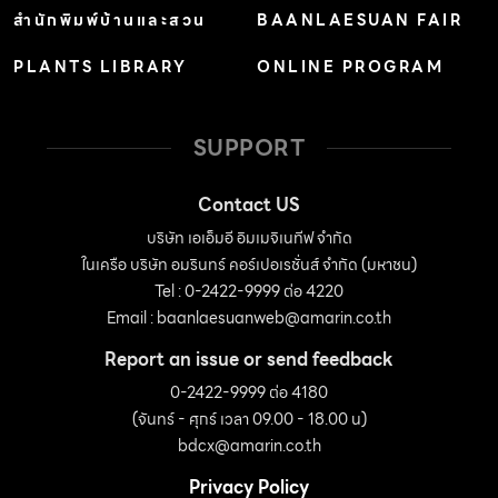
นท์หรือทำกิจกรรมหลายประเภทได้ด้วย สามารถรับคนใช้
สำนักพิมพ์บ้านและสวน
BAANLAESUAN FAIR
บริการได้เยอะขึ้น ทั้งยังดูแลง่ายจัดการพนังงานบริการได้ง่าย
PLANTS LIBRARY
ONLINE PROGRAM
อาคารรูปทรงจั่วสีขาวหลังใหญ่ออกแบบให้มีประตูหน้าต่าง
ตรงข้ามกันทุกด้านช่วยให้สามารถรับลมได้ดีมากขึ้น ซึ่งเป็น
ประตูและหน้าต่างของเก่าจากประเทศพม่าที่คุณวิทย์สะสมไว้
SUPPORT
ตั้งแต่แรกและมีปริมาณเยอะ ซึ่งมีสไตล์โพรวองซ์เชื่อมต่อกัน
กับอาคารหลังแรกของร้านที่ให้กลิ่นอายแบบชนบทของ
Contact US
ประเทศฝรั่งเศสไว้ โดยนำเอาวัสดุง่ายๆที่หาได้ใกล้ตัวมา
บริษัท เอเอ็มอี อิมเมจิเนทีฟ จำกัด
ในเครือ บริษัท อมรินทร์ คอร์เปอเรชั่นส์ จำกัด (มหาชน)
ประยุกต์ใช้แทน จุดเด่นคือใช้โครงสร้างไม้เป็นโครงสร้างหลัก
Tel : 0-2422-9999 ต่อ 4220
ผนังฉาบปูนแบบไม่เรียบ ให้ความรู้สึกเหมือนบ้านไม้ในสมัย
Email :
baanlaesuanweb@amarin.co.th
ก่อนผสมอยู่ด้วย ” เมื่อเราเห็นบ้านและสวนในโพรวองซ์มัน
Report an issue or send feedback
ทำให้รู้สึกเหมือนเราได้พักผ่อน ประกอบกับเราชอบของวินเทจ
0-2422-9999 ต่อ 4180
ที่ใช้ตกแต่งบ้านหลังนี้ด้วย มันเลยกลายเป็นสไตล์ที่เราหลงรัก
(จันทร์ - ศุกร์ เวลา 09.00 - 18.00 น)
เราเห็นแล้วอยากมีบ้านแบบนี้ นี่จึงกลายเป็นรงบันดาลใจให้เรา
bdcx@amarin.co.th
อยากทำบ้านและสวนแบบนี้ในโซนใหม่ของ Whispering
Privacy Policy