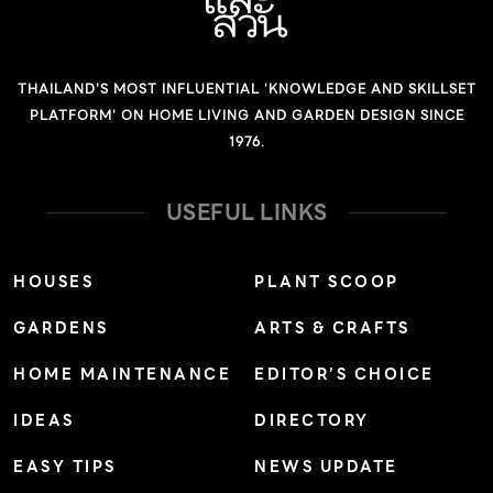
สวนตรงนี้เป็นตำแหน่งต่อไปจากส่วนด้านหน้า จากนั้นเราก็
เริ่มปลูกต้นไม้และขุดสระตามรูปทรงที่อยากได้ การออกแบบ
สวนเราต้องมีการวางแผนและคิดถึงอนาคตว่าเราอยากทำ
THAILAND'S MOST INFLUENTIAL 'KNOWLEDGE AND SKILLSET
อะไรบ้าง เมื่อเราวางแผนแล้วว่าจะสร้างอาคารตรงนี้ ก็ต้อง
PLATFORM' ON HOME LIVING AND GARDEN DESIGN SINCE
วางตำแหน่งถนนทางเข้าออกที่เชื่อมต่อพื้นที่ทุกส่วนไว้ด้วย
1976.
กัน อย่างสวนและบ้านโซนนี้ก็มีทางเข้าออกของตัวเองที่ไม่
ต้องใช้ร่วมกับสวนด้านหน้า หากวันหนึ่งในอนาคตนี่ไม่ใช่ร้าน
USEFUL LINKS
เราอาจปรับเป็นบ้านเอาไว้อยู่อาศัยแยกเป็นอีกหลังได้” จาก
ความตั้งใจแรกที่ต้องการให้ Whispering cafe เป็นร้าน
HOUSES
PLANT SCOOP
อาหารขนาดเล็กและห้องเรียนของเด็กๆไปด้วยในตัว แต่
GARDENS
ARTS & CRAFTS
ปรากฏว่ามีคนที่สนใจมาใช้บริการเป็นจำนวนมากทำให้ร้าน
เดิมมีขนาดเล็กจนเกินไป เมื่อเปิดบริการแล้วปรากฎว่าที่นั่งไม่
HOME MAINTENANCE
EDITOR’S CHOICE
พอนั่งจึงต้องขยายมาในที่ดินแปลงใหม่ด้านหลัง ด้วยเหตุนี้
IDEAS
DIRECTORY
คุณวิทย์จึงไม่ทำอาคารเล็กเพิ่มอีกหลังเพราะถ้าหากไม่พอนั่งก็
ต้องขยายไปอีกหลังเรื่อยๆ อีกทั้งอาคารหลังใหญ่ยังใช้จัดอีเว้
EASY TIPS
NEWS UPDATE