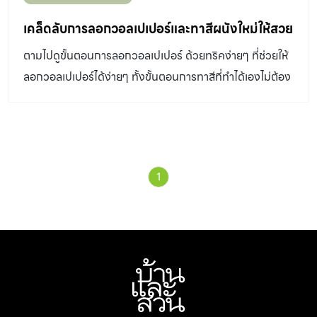
จะเกิดสนิมได้เร็วกว่าบริเวณที่เปียก หรือสัมผัสน้ำตลอดเวลา
สำหรับวิธีบำรุงรักษาเจ้ารั้วเหล็กอย่างง่ายๆ มีดังนี้ ขั้นตอน
เคล็ดลับการลอกวอลเปเปอร์และทาสีผนังใหม่ให้สวย
การทำงาน 1. ใช้กระดาษทรายขัด เหล็กหรือแปรงลวดขัด
ตามไปดูขั้นตอนการลอกวอลเปเปอร์ ด้วยทริคง่ายๆ ที่ช่วยให้
บริเวณที่เป็นสนิมออก ให้มากที่สุด จากนั้น ทำความสะอาดพื้น
ลอกวอลเปเปอร์ได้ง่ายๆ ทั้งขั้นตอนการทาสีที่ทำได้เองไม่ต้อง
ผิว ให้ปราศจากคราบไขมัน ฝุ่น และสิ่งสกปรกต่างๆ 2.ใช้
ง้อช่าง
น้ำยาแปลงสภาพสนิม (Rust Converter)มาทาให้ทั่วพื้นผิว
[…]
1