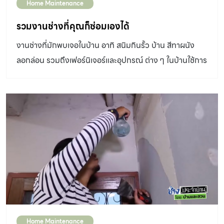
Home Maintenance
รวมงานช่างที่คุณก็ซ่อมเองได้
งานช่างที่มักพบเจอในบ้าน อาทิ สนิมกินรั้ว บ้าน สีทาผนัง
ลอกล่อน รวมถึงเฟอร์นิเจอร์และอุปกรณ์ ต่าง ๆ ในบ้านใช้การ
ไม่ได้ งานช่าง เหล่านี้ล้วนเป็นปัญหาที่บ้าน แสนรักของเรามัก
ประสบ บางสิ่งแม้จะเป็นเรื่องเล็กน้อย แต่ หากปล่อยให้ลุกลาม
ก็อาจกลายเป็นเรื่องใหญ่โตได้ ยุคนี้เป็น ยุคแห่งการประหยัด
งานช่าง อะไรที่ซ่อมเองได้ก็เป็นสิ่งที่ดีที่ควรทำ ไล่มาตั้งแต่รั้ว
บ้านไปจนถึงฝ้าเพดาน โดยขอหยิบยกตัวอย่าง งานช่าง งาน
ซ่อมแซมที่เราต้องพบเจอกันอยู่บ่อย ๆ อย่ารอช้า… เตรียม
อุปกรณ์ให้พร้อม แล้วมาเริ่มลงมือซ่อมกันดีกว่า งานช่าง
อ่าน : “ผนังร้าว” ซ่อมเองได้ด้วยงบหลักร้อย สนิมกินรั้วบ้าน
คู่อริตลอดกาลของเหล็กก็คือ “สนิม” ส่วนใหญ่มักเกิดกับ
บริเวณที่อยู่ ภายนอกซึ่งโดนความชื้น บริเวณที่เปียกสลับแห้ง
Home Maintenance