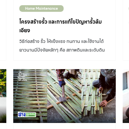
Home Maintenance
โครงสร้างรั้ว และการแก้ไขปัญหารั้วล้ม
เอียง
วิธีก่อสร้าง รั้ว ให้แข็งแรง ทนทาน และใช้งานได้
ยาวนานมีปัจจัยหลักๆ คือ สภาพดินและระดับดิน
ในเบื้องต้นมีปัจจัยและชนิดของโครงสร้างรั้วต่างๆ
ดังนี้ 1. ระดับความสูงดินสองฝั่งเท่ากัน กรณีที่
ระดับดินของเราและเพื่อนบ้านสูงเท่ากัน และทำเป็น
า
รั้วร่วมโดยแชร์ค่าใช้จ่ายกัน โดยสร้างทับแนวเขต
ที่ดิน สามารถใช้เสาเข็มต้นเดียวกันในฐานรากแต่ละ
อันได้ เป็นวิธีที่ประหยัดที่สุดและ รั้ว มีความสมดุล
เพราะแรงดันของดินทั้งสองฝั่งเท่ากัน 2. ระดับดิน
ก
แตกต่างกันไม่เกิน 60 เซนติเมตร ถ้าระดับดินแตก
ต่างกันไม่เกิน 60 เซนติเมตร หรือกรณีทำ