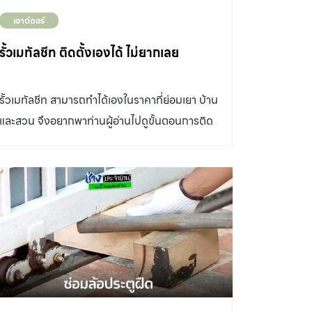
สำเร็จรูป การประเมินราคาแบบง่ายเบื้องต้น เมื่อ
เอาต์ดอร์
เราได้ข้อมูลขั้นพื้นฐานแล้ว ให้นำความยาวรอบรูป
ส่วนรั้ว คูณกับค่าวัสดุรั้วที่เลือกใช้ วัสดุสิ้นเปลือง
รั้วเมทัลชีท ติดตั้งเองได้ ไม่ยากเลย
และค่าแรง แนะนำให้สั่งซื้อวัสดุเผื่อ 5% เป็นอย่าง
น้อย เพื่อป้องกันสินค้าชำรุดเสียหายระหว่าง
รั้วเมทัลชีท สามารถทำได้เองในราคาที่ย่อมเยา บ้าน
ก่อสร้าง และที่สำคัญอย่าลืมเผื่อ “ค่าขนส่งวัสดุ”
และสวน จึงอยากพาท่านผู้อ่านไปดูขั้นตอนการติด
เพราะส่วนใหญ่ไม่ได้เอาค่าขนส่งมาคิดร่วมด้วย
ตั้งรั้วเมทัลชีทด้วยตัวเองกัน ทำไมต้องเลือก รั้ว
ทำให้ระหว่างทางมีปัญหางบเกินจากที่ตั้งไว้ เรา
เมทัลชีท ข้อดี น้ำหนักเบา เพราะส่วนใหญ่เป็นโลหะ
มาสรุปการคำนวณคร่าว ๆ กันอีกครั้ง ความยาว
รีดลอน ก่อสร้างได้ง่าย เพียงแค่ยิงสกรูยึดติดกับ
รอบรูป (เมตร) (หักส่วนทางเข้า-ออก) X (ค่า
แปโลหะที่ยึดติดกับเสาปูนสำเร็จอีกทีก็เรียบร้อย มี
วัสดุ+ค่าแรง+ค่าขนส่ง) = งบประมาณทำรั้ว
ความทนทานกว่ารั้วไม้และไม้ไผ่ ราคาย่อมเยากว่า
ประเภทรั้วและราคา ปัจจุบันในท้องตลาดมีวัสดุรั้ว
รั้วทึบประเภทอื่นๆ(ไม่รวมถึงรั้วลวดหนาม) เป็น
ให้เลือกใช้มากมาย ทั้งทำจากคอนกรีต เหล็ก ลวด
มิตรกว่ารั้วลวดหนาม ข้อเสีย บุบได้ง่ายหากมีแรง
หนาม ไม้ เป็นต้น เรามีแนะนำวัสดุทำรั้ว ดังนี้ 1.รั้ว
มากระทำกับรั่ว อาจขึ้นสนิมบ้าง แต่ไม่ทำความเสีย
เหล็กสำเร็จรูป KASSA […]
หายใดๆกับตัวรั้ว อุปกรณ์ที่จำเป็นสำหรับการทำ