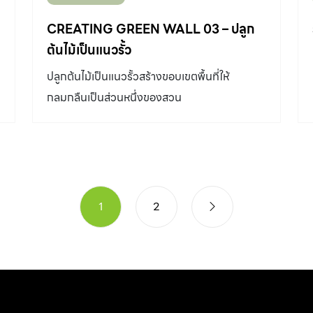
ถุงมือผ้า ลวด ไม้ไผ่ผ่าสำเร็จ 4-5 มัด (มีขายเป็น
อย่างแน่นอน การแก้ไข ควรทำคานดึงรั้งที่เรียกว่า
มัด มัดละ 50 อัน ยาวประมาณ 2 เมตร หนึ่งมัด
CREATING GREEN WALL 03 – ปลูก
[…]
ราคาประมาณ 300 บาท (แล้วแต่พื้นที่) ทำได้ยาว
ต้นไม้เป็นแนวรั้ว
ประมาณ 1 เมตรเศษ) และไม้ไผ่ 2-3 ลำ (สำหรับใช้
ปลูกต้นไม้เป็นแนวรั้วสร้างขอบเขตพื้นที่ให้
ว
เป็นเส้นนอนความยาว 5 เมตร) ขั้นตอนการ ทำรั้ว
กลมกลืนเป็นส่วนหนึ่งของสวน
ไม้ไผ่ 1. ใช้มีดผ่าลำไม้ไผ่เป็นซีกๆ ไม้ไผ่หนึ่งลำผ่า
ออกมาได้ประมาณ 4 ซีก […]
1
2