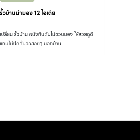
ในจุดที่กำหนดไว้เพื่อตั้งเสา ความลึกประมาณ 1
รั้วบ้านน่ามอง 12 ไอเดีย
เมตร […]
เปลี่ยน รั้วบ้าน ผนังทึบตันไม่ชวนมอง ให้สวยดูดี
แถมไม่ปิดกั้นวิวสวยๆ นอกบ้าน