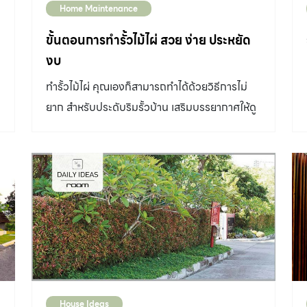
Home Maintenance
โครงสร้างรั้วอยู่ในเขตที่ดินของเรา โครงสร้างเช่น
นี้ไม่สมดุลเหมือนกรณีแรก จึงต้องออกแบบเป็น
ขั้นตอนการทำรั้วไม้ไผ่ สวย ง่าย ประหยัด
ฐานรากแบบตีนเป็ด (ยื่นเข้ามาในที่ดินของเราเพียง
งบ
ฝั่งเดียว) 3. ระดับดินแตกต่างกันมากกว่า 70
ทำรั้วไม้ไผ่ คุณเองก็สามารถทำได้ด้วยวิธีการไม่
เซนติเมตร ถ้าระดับดินแตกต่างกันมากกว่า 70
ยาก สำหรับประดับริมรั้วบ้าน เสริมบรรยากาศให้ดู
เซนติเมตรขึ้นไป จำเป็นต้องใช้ฐานรากพิเศษ โดย
เป็นธรรมชาติ ไปดูกันเลยว่ามีอุปกรณ์และขั้นตอน
เพิ่มคานดึงรั้งที่เรียกว่า “คานสเตย์” เพื่อไม่ให้
อย่างไรบ้าง วิธีการ ทำรั้วไม้ไผ่ เป็นภูมิปัญญาท้อง
กำแพงเอนล้มไปด้านที่ระดับดินต่ำกว่า อีกทั้งต้อง
ถิ่นที่มีจุดเด่นในเรื่องความเป็นธรรมชาติ ไม่ทึบตัน
ออกแบบกำแพงกันดินทลายออกสู่ภายนอกด้วย
ทำให้มองเห็นผู้คนด้านนอกที่เดินผ่านไปมา งานนี้
สาเหตุและการแก้ไขกำแพง รั้ว เอียง 1. ก่อสร้างผิด
รับรองว่าไม่ยาก ขอแค่มีแรงบวกใจ และมีผู้ช่วยอีก
วิธี หากการก่อสร้างไม่เหมาะสมกับสภาพที่ดินนั้นๆ
คน เมื่อทำเสร็จแล้วอาจลองปลูกไม้เลื้อยประเภท
เช่น การสร้างรั้วรอบที่ดินซึ่งมีระดับความสูง-ต่ำ
พืชสวนครัว นอกจากเก็บผลมากินได้แล้ว ยังทำให้
ต่างกับที่ดินข้างเคียงมาก ถ้าช่างนำแบบก่อสร้าง
รั้วของเราดูสวยงามขึ้นด้วย เครื่องมือและอุปกรณ์
สำหรับรั้วทั่วไป (รั้วสำหรับที่ดินสองฝั่งสูงเท่ากัน)
ขวาน ค้อนหงอน มีดพร้า เลื่อย คีมตัดลวด ตะปู
มาใช้งาน ก็จะทำให้รั้วเกิดอาการเอียงหรือแบะออก
House Ideas