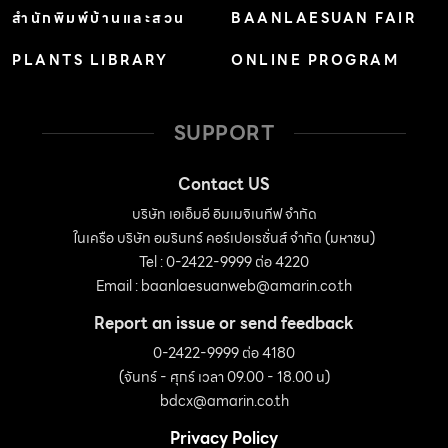
ต้องทนทาน สามารถป้องกันความเสียหาย ทนทานต่อแรง
สำนักพิมพ์บ้านและสวน
BAANLAESUAN FAIR
กระแทก เช่น หิมะ น้ำแข็ง หรือเม็ดฝนในปัจจุบันที่มีสิ่งเจือปน
PLANTS LIBRARY
ONLINE PROGRAM
อยู่มากมายด้วย ในฐานะผู้เชี่ยวชาญด้านพลังงานทางเลือก
Gogreen แนะนำให้ใช้แผงโซลาร์เซลล์ที่นำเข้าจาก
สหรัฐอเมริกา ที่มีการรับประกันคุณภาพสูงสุด […]
SUPPORT
Contact US
บริษัท เอเอ็มอี อิมเมจิเนทีฟ จำกัด
ในเครือ บริษัท อมรินทร์ คอร์เปอเรชั่นส์ จำกัด (มหาชน)
Tel : 0-2422-9999 ต่อ 4220
Email :
baanlaesuanweb@amarin.co.th
Report an issue or send feedback
0-2422-9999 ต่อ 4180
(จันทร์ - ศุกร์ เวลา 09.00 - 18.00 น)
bdcx@amarin.co.th
Privacy Policy