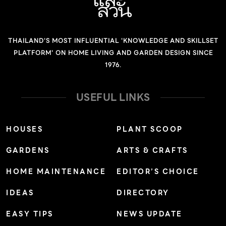
การเปิดเครื่องปรับอากาศเป็นประจำ และใช้อุปกรณ์ไฟฟ้าที่ใช้
ไฟจำนวนมาก เช่น บ้านที่อยู่กันเป็นครอบครัวใหญ่ บ้านที่มีผู้
ป่วยติดเตียง โฮมออฟฟิศ หรือร้านค้า หรืออย่างน้อยต้องจ่าย
THAILAND'S MOST INFLUENTIAL 'KNOWLEDGE AND SKILLSET
ค่าไฟมากกว่า 3,000 บาท/เดือนขึ้นไป ซึ่งเป็นอัตราการใช้ไฟ
PLATFORM' ON HOME LIVING AND GARDEN DESIGN SINCE
ที่คุ้มค่าพอจะติดตั้งโซลาร์เซลล์ หากมองว่าพฤติกรรมการใช้
1976.
ไฟของเราเป็นอย่างที่ว่ามาข้างต้น จึงค่อยมาพิจารณาเลือกใช้
ระบบพลังงานแสงอาทิตย์ แผงโซลาร์ที่ดีต้องทนร้อน หัวใจ
USEFUL LINKS
สำคัญของระบบผลิตพลังงานไฟฟ้าแสงอาทิตย์มีหัวใจอยู่ที่
แผงโซลาร์เซลล์ ซึ่งเราต้องทำความเข้าใจกันก่อนว่า “แผงโซ
HOUSES
PLANT SCOOP
ลาร์เซลล์ไม่ได้ชอบความร้อน” ถ้าเจออุณหภูมิสูงมากเป็นเวลา
GARDENS
ARTS & CRAFTS
นานๆ ก็ทำให้แผงโซลาร์เซลล์เสื่อม ประสิทธิภาพการทำงานลด
ลงอย่างรวดเร็ว สุดท้ายแล้วก็ไม่ช่วยให้ประหยัดเงินในกระเป๋า
HOME MAINTENANCE
EDITOR’S CHOICE
อย่างที่ตั้งใจ ดังนั้น แผงโซลาร์เซลล์ที่ดีจะต้องทนความร้อน
IDEAS
DIRECTORY
เพราะต้องอยู่กับความร้อนบนหลังคาตลอดเวลา โดยเฉพาะ
ประเทศไทยที่เป็นเมืองร้อนจัด นอกจากนี้ แผงโซลาร์เซลล์ที่ดี
EASY TIPS
NEWS UPDATE