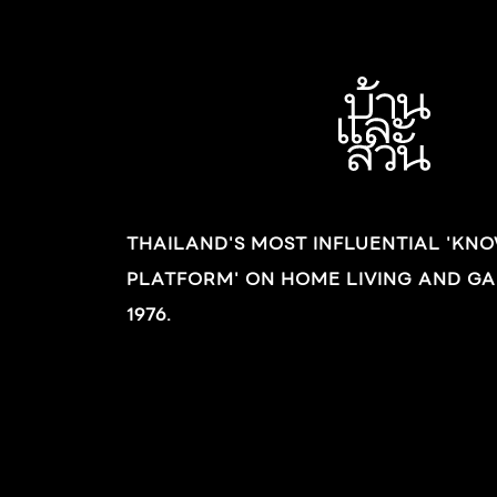
ชนิด ขึ้นอยู่กับจุดประสงค์ในการใช้งาน รวมถึงงบ
ประมาณในกระเป๋า จึงขอกล่าวถึงเฉพาะฟิล์มกัน
ร้อนที่นิยมใช้งานกัน ประเภทของฟิล์มกรองแสง
อาคาร 1.ฟิล์มปรอท คือ ฟิล์มที่ผสมโลหะต่างๆ ใน
การผลิต (ไม่ได้ฉาบสารปรอทในเนื้อฟิล์มแต่อย่าง
ใด) ทำให้เนื้อฟิล์มมีความมันวาว สามารถสะท้อน
แสงและป้องกันความร้อนได้ดี ให้ความเป็นส่วนตัว
THAILAND'S MOST INFLUENTIAL 'KN
เพราะมองเข้ามาไม่เห็นจากภายนอก (เมื่อภายในมื
PLATFORM' ON HOME LIVING AND GA
กว่า) แต่ความมันวาวของฟิล์มที่คล้ายกระจกเงา
จะมีการสะท้อนแสง อาจทำให้ไปรบกวนเพื่อนบ้าน
1976.
ได้ และจากภายในมองออกมาจะไม่ชัดเจนนัก ฟิล์ม
ปรอท เหมาะกับผู้ที่ต้องการความเป็นส่วนตัวสูง
หรือบ้านที่ต้องการฟิล์มกรองแสงราคาประหยัด แต
ช่วยกันความร้อนเข้ามาในบ้านได้ดี แนะนำให้ติด
ฟิล์มที่บริเวณชั้นล่างเพื่อลดแสงสะท้อนเข้าตาผู้อื่น