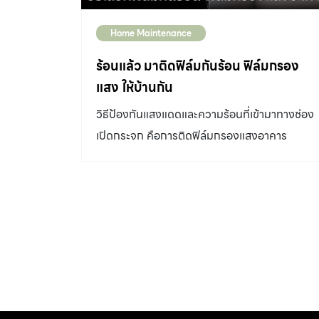
Home Maintenance
ร้อนแล้ว มาติดฟิล์มกันร้อน ฟิล์มกรอง
แสง ให้บ้านกัน
วิธีป้องกันแสงแดดและความร้อนที่เข้ามาทางช่อง
เปิดกระจก คือการติดฟิล์มกรองแสงอาคาร
(Building Film) ซึ่งสามารถติดได้ทั้งบ้านสร้าง
ใหม่และบ้านเก่า โดยฟิล์มกรองแสงซึ่งมีคุณสมบัติ
กันร้อนที่ดีควรมีคุณสมบัติในการสะท้อนรังสี
อินฟราเรด (ความร้อน)ได้ดี และป้องกันรังสียูวีได้
กว่า 99 เปอร์เซ็นต์ ซึ่งเป็นตัวการที่ทำให้
เฟอร์นิเจอร์ต่างๆ เสียหายก่อนเวลาอันควร และยัง
คงมองออกไปก็ยังให้ทัศนวิสัยที่ชัดเจน ปัจจุบัน
ฟิล์มกรองแสง หรือ ฟิล์มกันร้อน มีให้เลือกหลาย