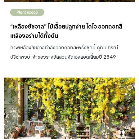
Plant scoop
“เหลืองชัชวาล” ไม้เลื้อยปลูกง่าย โตไว ออกดอกสี
เหลืองอร่ามได้ทั้งต้น
ภาพเหลืองชัชวาลกำลังออกดอกสะพรั่งชุดนี้ คุณปกรณ์
ปรีชาพงษ์ เจ้าของรางวัลสวนจัดเองยอดเยี่ยมปี 2549
นิตยสารบ้านและสวน เก็บภาพมาฝากค่ะ