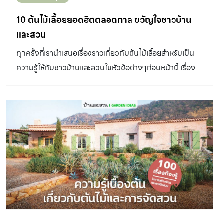
10 ต้นไม้เลื้อยยอดฮิตตลอดกาล ขวัญใจชาวบ้าน
และสวน
ทุกครั้งที่เรานำเสนอเรื่องราวเกี่ยวกับต้นไม้เลื้อยสำหรับเป็น
ความรู้ให้กับชาวบ้านและสวนในหัวข้อต่างๆก่อนหน้านี้ เรื่อง
ราวเหล่านั้นมักจะได้รับความสนใจและเป็นที่นิยมสำหรับทุกคน
อยู่เสมอ เราจึงลองจัดอันดับ ต้นไม้เลื้อยยอดฮิต ที่มักพบเห็น
และนิยมนำมาใช้ตกแต่งสวนหรือมุมต่างๆในบ้านอยู่ตลอด
พวงคราม เดป ตีนตุ๊กแก เฟื่องฟ้า พลูฉีก เงินไหลมา ฟิโลเดน
ดรอน พวงชมพู เหลืองชัชวาล สร้อยอินทนิล ส่วนใหญ่ช่วย
สร้างมิติทางตั้งและเพิ่มระนาบเหนือศีรษะให้ความร่มเย็นและ
ร่มเงาแบบไม่ทึบ ที่สำคัญใช้พื้นที่ปลูกไม่มาก เพราะไม่แผ่กว้าง
เหมือนต้นไม้ใหญ่ แต่ควรมีพื้นที่ให้กิ่งหรือลำต้นยึดเกาะ เช่น
ทำซุ้มระแนง กันสาด หรือผนัง ต้นไม้เลื้อยยอดฮิต บางชนิดโต
เร็วมากสามารถเลื้อยได้ไกล ขณะที่บางชนิดก็โตช้า อาจใช้