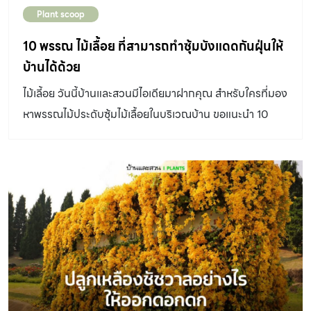
ทรงพุ่มไม่ชนกัน ดังนั้นก่อนปลูกจึงควรศึกษาข้อมูลพื้นฐาน
Plant scoop
ดอกย่อย 5 – 15 ดอก บานพร้อมกันทั้งช่อ ดอกรูปกรวย กลีบ
ของต้นไม้ชนิดนั้นๆว่ามีรูปทรงเป็นอย่างไร ระดับความสูงเท่า
ดอกสีชมพูอมม่วง โคนดอกเชื่อมติดกันเป็นหลอด ปลายแผ่
10 พรรณ ไม้เลื้อย ที่สามารถทำซุ้มบังแดดกันฝุ่นให้
ไหร่ ทรงพุ่มแผ่กว้างได้แค่ไหน และโตเร็วหรือเปล่า เพื่อจะ
ออกเป็น 5 กลีบ ดอกบานช่วงแรกสีม่วงอมชมพูแล้วค่อยๆ
บ้านได้ด้วย
เตรียมพื้นที่ปลูกที่เหมาะสมและสามารถปลูกร่วมกับต้นไม้ชนิด
เปลี่ยนเป็นสีชมพูอ่อน ออกดอกเดือนธันวาคมถึงกุมภาพันธ์
อื่นในสวนได้ การปลูกต้นไม้ล้อมทำอย่างไร – แต่เดิมเราอาจ
ไม้เลี้อย วันนี้บ้านและสวนมีไอเดียมาฝากคุณ สำหรับใครที่มอง
นิยมปลูกเป็นซุ้มไม้เลื้อยและริมรั้วโปร่ง ในที่แสงแดดจัดเพราะ
เข้าใจผิดว่าควรขุดหลุมปลูกให้ลึกถึงจะดี เนื่องจากอาจคิดว่า
หาพรรณไม้ประดับซุ้มไม้เลื้อยในบริเวณบ้าน ขอแนะนำ 10
ให้ร่มเงาดี หลังฤดูออกดอกควรตัดแต่งกิ่งเพื่อฟื้นฟูต้น จะ
ดินจะช่วยพยุงโคนต้นให้ตั้งตรงได้เร็ว หรือเป็นความเข้าใจที่
พรรณไม้เลื้อยที่เหมาะกับการทำซุ้มบังแดด เพื่อสร้างร่มเงาให้
ทำให้ออกดอกสวยงามในฤดูถัดไป ใบมีกลิ่นฉุน สามารถ
ผิดว่ารากจะสามารถลงไปแทงหาอาหารได้ลึก […]
กับบริเวณสวนของคุณได้...ไปดูกันเลย
ป้องกันสัตว์เลื้อยคลานบางชนิดได้ ดอกจะน้อยหากอากาศไม่
เย็น ไม้เลื้อย ดอกดก 2.ลดาวัลย์ […]