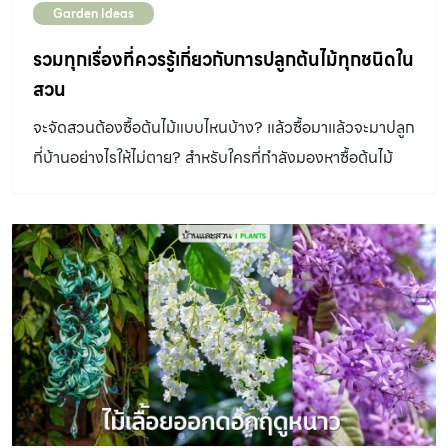
Garden Ideas
ปลูกร่วมกันในระยะแรกที่ต้นไม้หลักยังไม่ออกดอกจะได้มีต้น
เสริมที่โตเร็วขึ้นเป็นซุ้มและออกดอกให้ชมได้ 1.พวงคราม ชื่อ
รวมทุกเรื่องที่ควรรู้เกี่ยวกับการปลูกต้นไม้ทุกชนิดใน
วิทยาศาสตร์: Petrea volubilis L.วงศ์:
สวน
Verbenaceaeแสง : แดดเต็มวันน้ำ : ปานกลาง ไม่ชอบน้ําขัง
จะจัดสวนต้องซื้อต้นไม้แบบไหนบ้าง? แล้วซื้อมาแล้วจะมาปลูก
แฉะดิน : ดินร่วน 2.เดป ชื่อวิทยาศาสตร์: Dischidia sp.วงศ์:
ที่บ้านอย่างไรให้ไม่ตาย? สำหรับใครที่กำลังมองหาซื้อต้นไม้
Asclepiadaceaeแสง : แดดรําไรน้ำ : ปานกลางดิน : นิยม
สำหรับจัดสวน หรือพึ่งเริ่มต้นจัดสวนเองที่บ้าน แต่ไม่เคยปลูก
ใช้กาบมะพร้าวสับเป็นวัสดุปลูก 3.ตีนตุ๊กแก ชื่อวิทยาศาสตร์:
ต้นไม้รอบมาก่อน เราได้รวบรวมเรื่องที่คุณต้องรู้เกี่ยวกับการ
Ficus pumila […]
ปลูกต้นไม้ชนิดต่างๆ การเลือกพรรณไม้ในการจัดสวน รวมไป
ถึงการปลูกต้นไม้แต่ละแบบอย่างถูกต้อง แบบที่เมื่อคุณอ่าน
จบคุณจะกลายเป็นผู้มีความรู้แบบนักจัดสวนได้ในทันที ต้นไม้
ใหญ่ ต้นไม้ใหญ่ หมายถึง ต้นไม้ยืนต้นที่มีลำต้นตั้งตรง สูงได้
มากกว่า 6 เมตร และแผ่ทรงพุ่มด้านบน จุดประสงค์หลักของ
การปลูกส่วนใหญ่เพื่อให้ร่มเงากับทั้งคนที่อยู่ด้านล่างใต้ต้นไม้
ไปจนถึงตัวบ้านด้านข้าง นอกจากนั้นยังช่วยสร้างจุดเด่นใน