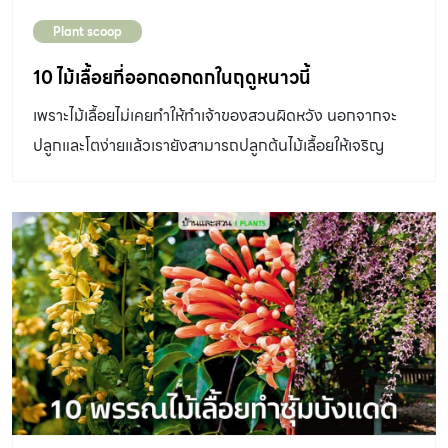
สวน ซึ่งต้นไม้ใหญ่แต่ละชนิดจะมีรูปทรงและลักษณะเด่นต่าง
Plant scoop
กันไป สามารถเลือกไปใช้ตามความเหมาะสม ข้อควรระวังใน
การปลูกต้นไม้ใหญ่ – รากชอนไชแผ่ขยายจนดันพื้นคอนกรีต
10 ไม้เลื้อยที่ออกดอกดกในฤดูหนาวนี้
บ่อปลา หรือสิ่งก่อสร้างจนแตกร้าว ควรแก้ปัญหาด้วยการ
เพราะไม้เลื้อยไม่เคยทำให้ทำเจ้าของสวนผิดหวัง นอกจากจะ
ปลูกต้นไม้ลงในกระถางก่อน เมื่อต้นโตเต็มที่แล้วค่อยปลูกลง
ปลูกและโตง่ายแล้วเรายังสามารถปลูกต้นไม้เลื้อยให้เจริญ
ดิน อีกทั้งหมั่นตัดแต่งกิ่งไม่ให้แผ่ไปมาก หลีกเลี่ยงต้นไม้ที่มี
เติบโตในพื้นที่หลากหลายแบบ ทั้งตัดแต่งเป็นพุ่ม ปลูกใน
ระบบรากขนาดใหญ่หรือมีพูพอนอย่างไทร โพธิ์ จามจุรี พญา
กระถางแขวน ปลูกคลุมดิน เลื้อยขึ้นต้นไม้ยืนต้น ซุ้มไม้เลื้อย
สัตบรรณ หรือหางนกยูงฝรั่ง -หมั่นตัดกิ่งที่เปราะหักง่ายจน
หรือไต่ผนังก็ทำได้ เมื่อ ไม้เลื้อย ดอกดก ออกดอกเต็มที่ ก็มัก
หล่นมาเป็นอันตรายกับคนที่สัญจรไปมาหรือมีสิ่งก่อสร้างอยู่
จะบานเต็มต้นสร้างความตื่นตาตื่นใจให้กับผู้พบเห็นได้อยู่เสมอ
ใกล้ โดยเฉพาะต้นไม้ที่มีกิ่งเปราะอย่างชมพูพันธุ์ทิพย์ จามจุรี
เราจึงขอรวบรวมไม้เลื้อยที่ออกดอกดกในฤดูหนาว ซึ่ง
นนทรี เป็นต้น -หากปล่อยให้ต้นไม้ใหญ่สูงเกินไป ควรระวัง
นอกจากมีดอกสวยงามแล้วยังช่วยดักจับฝุ่นละอองและมลพิษ
เรื่องดินอ่อนทรุดตัว โดยเฉพาะบริเวณที่น้ำกัดเซาะหรือหลัง
ต่างๆได้ดีอีกด้วย 1.กระเทียมเถา ชื่อวิทยาศาสตร์: Mansoa
จากฝนตกหนักใหม่ๆ อาจส่งผลให้ต้นล้มและเกิดความเสียหาย
alliacea (Lam.) A.H.Gentry วงศ์: Bignoniaceae ไม้
ได้ -ควรปลูกต้นไม้ให้เหมาะสมกับขนาดพื้นที่สวนว่ามีที่ว่าง
เลื้อยเนื้อแข็งขนาดใหญ่ อายุหลายปี มีมือพันที่ปลายกิ่ง
เพียงพอทั้งแนวราบและแนวตั้ง รวมไปถึงจำนวนที่เหมาะสมที่
ออกดอกปีละครั้ง – 3 ครั้ง ออกดอกเป็นช่อกระจุกตามซอกใบ