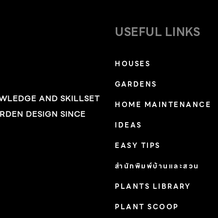
ตารางเมตรละ 400-600 บาท (ค่าแรงและค่า
วัสดุ) ซีเมนต์ฉาบบาง การตกแต่งพื้นผิวด้วย
USEFUL LINKS
ซีเมนต์แต่งผิวบาง เพื่อฉาบให้ผิวเรียบเนียนหรือ
เพื่อปกปิดรอยแตก ซึ่งสามารถโชว์เป็นพื้นผิวให้
HOUSES
เหมือนปูนเปลือยได้เช่นกัน โดยใช้เกรียงเหล็กฉาบ
ลงบนพื้นผิวให้บางและสม่ำเสมอได้ตามต้องการ
GARDENS
สามารถฉาบต่อครั้งในความหนาได้ตั้งแต่ 0.3 –
OWLEDGE AND SKILLSET
HOME MAINTENANCE
[…]
RDEN DESIGN SINCE
IDEAS
EASY TIPS
สำนักพิมพ์บ้านและสวน
PLANTS LIBRARY
PLANT SCOOP