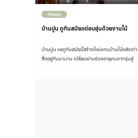
Houses
บ้านปูน ดูทันสมัยแต่อบอุ่นด้วยงานไม้
บ้านปูน แลดูทันสมัยนี้สร้างใหม่แทนบ้านไม้หลังเก่า
ซึ่งอยู่กันมานาน เปลี่ยนผ่านช่วงอายุคนจากรุ่นสู่
รุ่น แม้นัยหนึ่งรุ่นพ่ออาจยังมีความลังเลในความ
ต่างจากรูปทรงและวิถีการอยู่อาศัยแบบเดิมๆโดย
เฉพาะอย่างยิ่งบ้านนี้ตั้งอยู่ในย่านชานเมือง
เชียงใหม่ แวดล้อมด้วยบ้านใกล้เรือนเคียงซึ่งเป็น
บ้านไม้เป็นส่วนใหญ่ แต่ก็รับได้กับสิ่งที่เปลี่ยนไป
ตามที่รุ่นลูกเลือกสรร เจ้าของ – ตกแต่ง : คุณเฉลิ
ชนม์ อินตื้อ สถาปนิก : บริษัทแผลงฤทธิ์ สถาปัตย์
จำกัด บ้านปูน หลังนี้มีจุดเริ่มต้นที่คุณเฉลิมชนม์