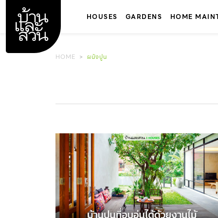
Skip
to
HOUSES
GARDENS
HOME MAIN
content
HOME
ผนังปูน