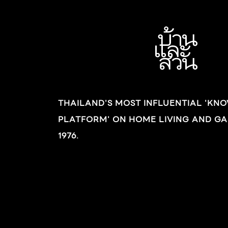
ทิศทางที่แสงแดดเข้ามาในตัวบ้านเพียงระยะสั้นๆ
เท่านั้น ด้านหนึ่งของห้องชั้นล่างจึงทำผนังกระจก
ใสเพื่อเน้นบรรยากาศแบบเปิดโล่ง ทำให้ภายในและ
ภายนอกบ้านดูเหมือนเป็นส่วนเดียวกันตัวบ้านเป็น
รูปสี่เหลี่ยมตรงๆ ใช้ปูนเปลือยเป็นวัสดุหลัก แต่ก็มี
การเลือกใช้หลากหลายเทคนิคทั้งฉาบเรียบ ฉาบมัน
ฉาบผสมสีขาวและสีเทา ในแปลนรูปตัวยูนี้ด้านหนึ่ง
THAILAND'S MOST INFLUENTIAL 'KN
เป็นบ้านสองชั้น พื้นที่ใช้สอยต่างๆ อยู่ในส่วนนี้
PLATFORM' ON HOME LIVING AND GA
เกือบทั้งหมด ชั้นล่างประกอบด้วยส่วนรับแขก- นั่ง
1976.
เล่น […]