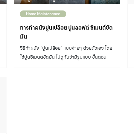
Home Maintenance
การทำผนังปูนเปลือย ปูนลอฟต์ ซีเมนต์ขัด
มัน
วิธีทำผนัง “ปูนเปลือย” แบบง่ายๆ ด้วยตัวเอง โดย
ใช้ปูนซีเมนต์ขัดมัน ไปดูกันว่ามีรูปแบบ ขั้นตอน
และการดูแลรักษาพื้นผิวอย่างไรบ้าง “ปูนเปลือย”
เป็นชื่อที่นิยมเรียกการทำพื้นผิวปูนหรือคอนกรีต
แบบเปลือยผิวเพื่อโชว์เท็กซ์เจอร์ ซึ่งความเท่แบบนี้
มีที่มาจากการก่อสร้าง “คอนกรีตหล่อในที่” ซึ่งเมื่อ
ถอดไม้แบบแล้ว จะเกิดพื้นผิวเป็นรอยตามไม้แบบ
ม
และเกิดลวดลายของเนื้อคอนกรีต แต่การทำด้วย
วิธีนี้มีความยุ่งยากและราคาสูง จึงมีการใช้
ปูนซีเมนต์มาฉาบแต่งพื้นผิว รวมถึงมีการผลิตสีที่