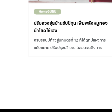
HomeGURU
ปรับฮวงจุ้ยบ้านรับปีกุน เพิ่มพลังหมูทอง
นำโชคให้เฮง
ครบรอบปีก้าวสู่นักษัตรที่ 12 ก็ได้ฤกษ์แห่งการ
ขยับขยาย ปรับปรุงบริเวณ ตลอดจนถึงการ
ตกแต่งบ้าน ออฟฟิศให้น่าอยู่ พร้อมรับทรัพย์ที่
กำลังจะผลัดเปลี่ยนหมุนเวียนเข้ามา หากกล่าวถึง
เรื่องฮวงจุ้ยตามศาสตร์จีนแล้ว ปีกุนหรือปีหมูนี้ คือ
ปีที่โดดเด่นทีเดียว โดยปกติแล้วการจัดบ้านหรือ
สถานที่ทำงานให้ถูกต้องตามหลักฮวงจุ้ย เพื่อที่จะ
ให้ส่งผลหนุนนำในเรื่องรับโชค เหนี่ยวทรัพย์ เกิด
สภาพคล่องทางการเงิน กิจการราบรื่น ผู้ที่อยู่
อาศัยร่มเย็นเป็นสุขนั้น ขึ้นอยู่กับการจัดสถานที่ให้