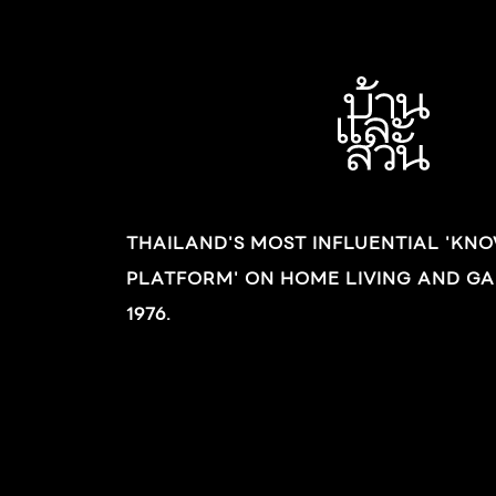
เหมาะสมแก่การหมุนเวียนของพลังงานชี่ เคล็ดลับ
นี้เองที่หากคุณเชิญซินแสก็ไม่แคล้วต้องควัก
กระเป๋ากันหนักแน่นอน แต่โฮมโปรพร้อมเผย
เทคนิคลับทั้งหมดเกี่ยวกับหลักฮวงจุ้ยในปีกุน ให้
เลือกปฏิบัติตามแบบฟรี ๆ ฮวงจุ้ยปีกุน เลขนำโชค :
4, 6, 8 สีนำโชค : แดง, ชมพู, ส้ม, ขาว, ทอง ไอเท
มส์เด็ดสีสันสุดเฮง บอกเวลาเงินเวลาทองด้วย
THAILAND'S MOST INFLUENTIAL 'KN
นาฬิกากรอบทองสุดเก๋ เติมความเฮงให้
PLATFORM' ON HOME LIVING AND GA
เครื่องดื่มด้วยไอเทมส์สีแดง คลิกเพื่ออ่าน
ข้อมูล คลิกเพื่อ
1976.
อ่านข้อมูล นอกจากการนำหลักทั่วไปของฮวงจุ้ยใน
ปีกุนมาปรับใช้เพื่อความโชคดีในเรื่องทั่ว ๆ ไปแล้ว
เรายังสามารถกำหนดความต้องการอย่างจำเพาะ
เจาะจงโดยอาศัยหลักเรื่องทิศดีเข้ามาได้ด้วย ดังนี้
1. ทิศกึ่งกลางของบ้านหรือทิศจักรวาล ดวงดา