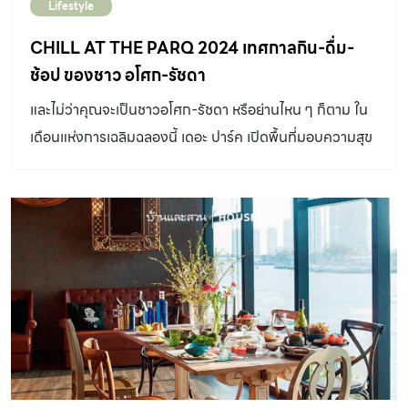
Lifestyle
CHILL AT THE PARQ 2024 เทศกาลกิน-ดื่ม-
ช้อป ของชาว อโศก-รัชดา
และไม่ว่าคุณจะเป็นชาวอโศก-รัชดา หรือย่านไหน ๆ ก็ตาม ใน
เดือนแห่งการเฉลิมฉลองนี้ เดอะ ปาร์ค เปิดพื้นที่มอบความสุข
ในช่วงเวลาของการส่งท้ายปีเก่าต้อนรับปีใหม่ กับ CHILL AT
THE PARQ 2024กันอีกครั้งในคอนเซ็ปต์ “WEALTH OF
LIVING” ให้ทุกคนร่วมดื่มด่ำบรรยากาศแห่งการเฉลิมฉลอง
ท่ามกลางหมู่บ้านหิมะที่อบอุ่นมีชีวิตชีวา ก้าวสู่ปีใหม่อย่างราบ
รื่น เปิดรับความสุขตลอดปี ซึ่งในเทศกาลนั้น ประกอบไปด้สวย
กิจกรรมมากมาย ตั้งแต่ 23 พฤศจิกายน – 31 ธันวาคม
2566 นี้ Chang Live Parkกับศิลปินมากมาย อาทิ ปาล์มมี่,
ป๊อบ ปองกูล, แสตมป์ อภิวัชร์, อะตอม ชนกันต์, เดอะ พาร์กิน
สัน (The Parkinson), เคลียร์ (Klear), โอนลี่ มันเดย์ (Only