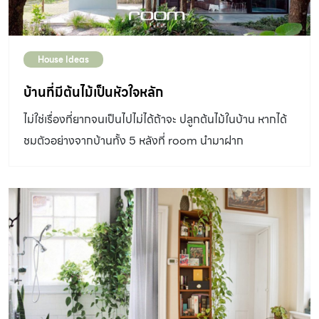
จะอยู่แต่ในอาคารก็ตาม ในโซนยุโรป ต้นไม้ในร่มก็เป็นที่นิยม
มากเช่นกัน อย่าง Igor Josifovic and Judith de Graaff
บล็อกเกอร์ชื่อดังจาก Urban Junglre ผู้ที่ชื่นชอบในการ
House Ideas
ตกแต่งภายในบ้านด้วยสีเขียวจากต้นไม้ ได้มีการทำหนังสือชื่อ
ว่า Living and Styling with Plants เพื่อให้เป็นแรงบันดาล
บ้านที่มีต้นไม้เป็นหัวใจหลัก
ใจ ไอเดีย และข้อมูลพืชต่าง ๆ ให้ผู้ที่อยากตกแต่งต้นไม้ภายใน
ไม่ใช่เรื่องที่ยากจนเป็นไปไม่ได้ถ้าจะ ปลูกต้นไม้ในบ้าน หากได้
บ้านได้มีไอเดียไปเพิ่มสีสันให้แก่บ้านของตัวเอง •รวม 9
ชมตัวอย่างจากบ้านทั้ง 5 หลังที่ room นำมาฝาก
Instagramของมนุษย์ Indoor Plant อยากปลูกต้นไม้ใน
บ้านต้องตามให้ครบ •10 วิธีดูแลต้นไม้ในบ้านให้สวยนาน สวย
ทน แต่การจะปลูกต้นไม้ในร่มก็มีข้อจำกัดด้วยเช่นกัน โดยต้อง
เลือกต้นไม้ที่สามารถเติบโตได้ในที่แสงน้อย และด้วยความที่
ต้องปลูกในอาคาร เราจึงควรเลือกเป็นไม้กระถางหรือไม้แขวน
เพื่อให้ง่ายต่อการดูแล ควรเลือกต้นไม้ที่มีเอกลักษณ์เพราะ
ภายในอาคารด้วยพื้นที่จำกัดทำให้ไม่ควรปลูกต้นไม้หนาแน่น
เกินไป วันนี้เรามีไอเดียการปลูกต้นไม้ในบ้าน จากบ้านคุณวิทย์