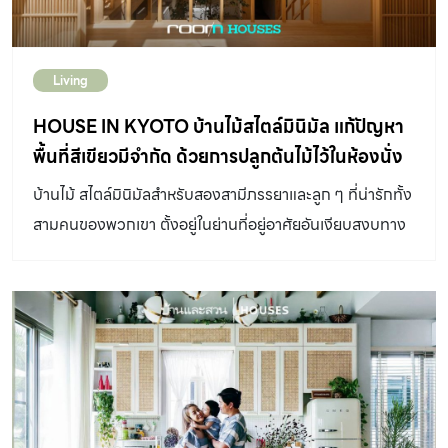
พร้อมเกาะไปตามแนวลวด กลายเป็นม่านธรรมชาติสีเขียวสดที่
ช่วยพรางสายตาไปในตัว ดังนั้นเมื่อมองจากภายนอกจึงทำให้
เห็นช่องหน้าต่างเต็มไปด้วยต้นไม้สีเขียวที่แข่งกันเติบโต โผล่
Living
พุ่งออกมาจากตัวบ้านดูแปลกตาต่างจากบ้านใกล้เคียง ส่วน
HOUSE IN KYOTO บ้านไม้สไตล์มินิมัล แก้ปัญหา
สุดท้ายคือชั้น 3 พื้นที่ชั้นนี้มีจุดมุ่งหมายเพื่อสร้างสภาพ
พื้นที่สีเขียวมีจำกัด ด้วยการปลูกต้นไม้ไว้ในห้องนั่ง
แวดล้อมที่คล้ายกับป่า แม้จะอยู่ในร่มก็ตาม การปลูกต้นไม้ใน
เล่น
ชั้นบนของบ้านให้ความรู้สึกแบบกึ่งเอ๊าต์ดอร์ รอบ ๆ ทั้งลม
บ้านไม้ สไตล์มินิมัลสำหรับสองสามีภรรยาและลูก ๆ ที่น่ารักทั้ง
และอากาศสามารถพัดผ่านได้สะดวก ขณะที่ด้านบนมุงด้วย
สามคนของพวกเขา ตั้งอยู่ในย่านที่อยู่อาศัยอันเงียบสงบทาง
หลังคาทำจากวัสดุโปร่งแสง […]
ตอนเหนือของเมืองเกียวโต ประเทศญี่ปุ่น