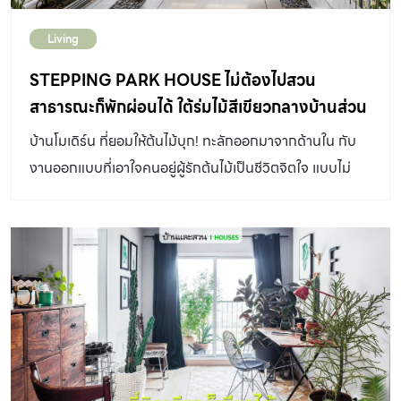
เขียวอมเทา ขนาดที่ยังเป็นต้นเล็กจะมีใบลักษณะรูปหัวใจ และ
Living
เมื่อโตขึ้นมาขนาด รูปร่าง และลวดลายของใบจะเปลี่ยนไป มี
ทั้งที่เป็นใบเดี่ยวรูปหัวลูกศรและใบรูปมือ ก้านใบยาว ช่อดอกมี
STEPPING PARK HOUSE ไม่ต้องไปสวน
กาบหุ้มปลีดอกสีขาวครีมคล้ายดอกหน้าวัวออกตามซอกใบ
สาธารณะก็พักผ่อนได้ ใต้ร่มไม้สีเขียวกลางบ้านส่วน
มักจะมีดอกเมื่อต้นไต่ขึ้นต้นไม้ใหญ่หรือผนังและเติบโตได้เต็มที่
ตัว
บ้านโมเดิร์น ที่ยอมให้ต้นไม้บุก! ทะลักออกมาจากด้านใน กับ
มักไม่ติดผล ซิงโกเนียมมีถิ่นกำเนิดบริเวณทวีปอเมริกาใต้จาก
งานออกแบบที่เอาใจคนอยู่ผู้รักต้นไม้เป็นชีวิตจิตใจ แบบไม่
เม็กซิโกถึงบราซิลและโบลิเวีย ส่วนใหญ่มักมีชื่อในภาษาไทยที่
ต้องเดินทางไปไหนไกล ก็สามารถโอบกอดต้นไม้ได้จากในบ้าน
เป็นมงคล เชื่อว่าเมื่อปลูกแล้วจะนำพาโชคและทรัพย์สินมาให้
ให้ธรรมชาติขยับเข้ามาใกล้ตัวในระยะประชิด บำบัดจิตใจให้สุข
กับผู้เป็นเจ้าของเหมือนลักษณะการเลื้อยทอดยาวของลำต้น
สงบ ต่างจากบรรยากาศเมืองที่แสนวุ่นวายภายนอก จาก
และแตกออกเป็นต้นใหม่ จึงนิยมนำมาปลูกใส่กระถางหรือแช่
เหตุผลที่สวนสาธารณะในโฮจิมินห์มีน้อย และไม่เพียงพอต่อ
น้ำในแจกันในบริเวณต่างๆของร้านค้าและบ้านเรือน อีกทั้งยัง
ความต้องการสักเท่าไหร่ ดังนั้นเพื่อเอาใจเจ้าของบ้านผู้รัก
พบว่ามีประสิทธิภาพสูงในการช่วยลดมลพิษในอากาศ วิธีปลูก
ธรรมชาติเป็นชีวิตจิตใจ VTN Architects(Vo
ซิงโกเนียม ซิงโกเนียมปลูกง่ายมาก จะเจริญเติบโตได้ดีในดิน
TrongNghia Architects) จึงออกแบบ บ้านโมเดิร์น ที่ตั้ง
ร่วน ระบายน้ำได้ดี เช่นดินผสมใบก้ามปูหรือกาบมะพร้าว ชอบ
อยู่กลางย่านที่อยู่อาศัยแห่งใหม่ของเมืองโฮจิมินห์นี้ ให้เป็น
แสงแดดรำไร หากได้รับแดดจัดเกินไปใบจะไหม้ได้ง่าย ยกเว้น