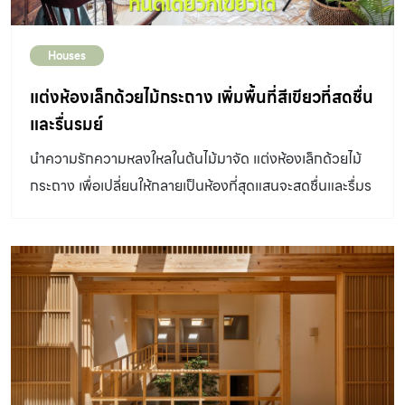
อาคารที่ราวกับปลูกครอบอยู่กลางดงไม้สีเขียว แบบไม่ต้อง
เมื่อต้นโตเต็มที่แล้วจนมีขนาดใหญ่แข็งแรง แผ่นใบจะหนาขึ้น
ออกไปไหนไกล ก็สามารถมีความสุขอยู่ท่ามกลางธรรมชาติใน
จนทนสภาพแสงแดดจัดได้ นอกจากนั้นยังสามารถปลูกในน้ำ
Houses
บ้านได้ทั้งวัน ความเขียวปะทะสายตาตั้งแต่แรกเห็น กับช่อง
ได้อีกด้วย นิยมขยายพันธุ์โดยการปักชำ […]
หน้าต่างสี่เหลี่ยมที่ถูกปกคลุมด้วยม่านไม้เลื้อย ตัดกับตัวอาคา
แต่งห้องเล็กด้วยไม้กระถาง เพิ่มพื้นที่สีเขียวที่สดชื่น
รโมเดิร์นสีขาวทรงกล่องขนาด 3 ชั้น และเมื่อเข้ามาด้านในตัว
และรื่นรมย์
บ้าน พื้นที่ชั้น 1 จะพบกับโถงพักผ่อนที่รวมมุมนั่งเล่นและส่วน
นำความรักความหลงใหลในต้นไม้มาจัด แต่งห้องเล็กด้วยไม้
รับประทานอาหารเข้าด้วยกันแบบโอเพ่นสเปซ ทั้งยังสามารถ
กระถาง เพื่อเปลี่ยนให้กลายเป็นห้องที่สุดแสนจะสดชื่นและรื่มร
เชื่อมต่อกับสวนภายนอกผ่านบานเลื่อนกระจกขนาดใหญ่ที่เปิด
มย์
ออกได้จนสุด มีไฮไลท์คือต้นไม้ที่แทรกตัวอยู่กลางบ้าน แผ่
เรือนยอดสูงชะลูดขึ้นไปตามความสูงของบันไดที่ออกแบบเป็น
โถงดับเบิ้ลสเปซต่อเนื่องขึ้นไปจนถึงชั้นบนสุด ชั้น 2 ประกอบ
ด้วยห้องนอนส่วนตัวที่อยู่คนละฝั่งระหว่างช่องบันได ขณะ
ที่ทางเดินหน้าห้องยังไม่ลืมปลูกต้นไม้ไว้ด้วย เรียกว่าต้นไม้ได้
กลายเป็นส่วนหนึ่งของบ้านในทุก ๆ ชั้น ภายในห้องนอน
ออกแบบช่องเปิดของแต่ละห้อง ให้ปกคลุมไปด้วยไม้เลื้อยที่