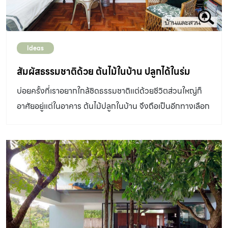
Ideas
สัมผัสธรรมชาติด้วย ต้นไม้ในบ้าน ปลูกได้ในร่ม
บ่อยครั้งที่เราอยากใกล้ชิดธรรมชาติแต่ด้วยชีวิตส่วนใหญ่ก็
อาศัยอยู่แต่ในอาคาร ต้นไม้ปลูกในบ้าน จึงถือเป็นอีกทางเลือก
หนึ่งที่ให้เราได้สัมผัสกับธรรมชาติมากยิ่งขึ้น ต้นไม้ปลูกในบ้าน
หรือที่เรารู้จักกันดีในชื่อ “Indoor plant” เป็นที่นิยมมากใน
ปัจจุบันด้วยคนเมืองส่วนใหญ่ใช้ชีวิตอยู่แต่ในอาคาร เลือกที่จะ
อาศัยอยู่ในคอนโด ทำให้พื้นที่ปลูกต้นไม้มีไม่มากพอ ต้นไม้ใน
ร่มจึงสำคัญเพราะต้นไม้เหล่านี้จะช่วยสร้างบรรยากาศสีเขียว
ทำให้เรารู้สึกสดชื่นอีกทั้งต้นไม้บางชนิดยังสามารถช่วยฟอก
อากาศไปในตัวได้ด้วยทำให้เสมือนได้รับพลังบวกไปในตัวแม้ว่า