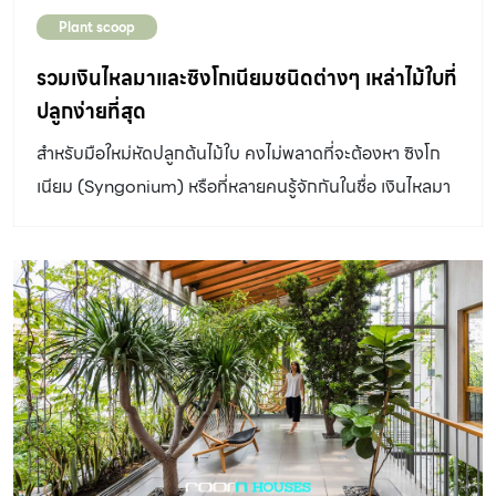
Plant scoop
รวมเงินไหลมาและซิงโกเนียมชนิดต่างๆ เหล่าไม้ใบที่
ปลูกง่ายที่สุด
สำหรับมือใหม่หัดปลูกต้นไม้ใบ คงไม่พลาดที่จะต้องหา ซิงโก
เนียม (Syngonium) หรือที่หลายคนรู้จักกันในชื่อ เงินไหลมา
ทองไหลมา หรือออมเพชร ซึ่งนับได้ว่าเป็นหนึ่งในชนิดของไม้
ใบที่ปลูกง่ายที่สุด และเหมาะกับปลูกในห้องต่างๆภายในบ้าน
อีกทั้งยังสามารถนำไปขยายพันธุ์ต่อได้ไม่ยาก ปัจจุบันเองก็มี
ซิงโกเนียม ที่กำลังเป็นที่นิยมอีกมากมายที่น่ารู้จัก และลองมา
เจาะลึกวิธีปลูกซิงโกเนียมชนิดต่างๆ ดังนี้ ซิงโกเนียม
(Syngonium) เป็นชื่อสกุลหนึ่งในวงศ์ Araceae หรือบอน
ได้ชื่อมาจากภาษากรีกที่หมายถึงลักษณะของรังไข่ในดอกที่
เชื่อมติดกัน มีอยู่มากกว่า 35 ชนิด จัดเป็นไม้เลื้อย อายุหลายปี
ต้นอวบน้ำ เลื้อยพันด้วยรากพิเศษที่ออกตามข้อใบ ลำต้นสี