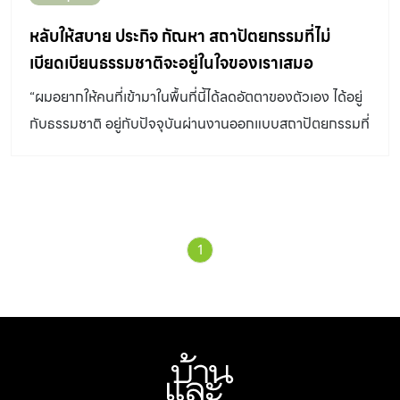
หลับให้สบาย ประกิจ กัณหา สถาปัตยกรรมที่ไม่
เบียดเบียนธรรมชาติจะอยู่ในใจของเราเสมอ
“ผมอยากให้คนที่เข้ามาในพื้นที่นี้ได้ลดอัตตาของตัวเอง ได้อยู่
กับธรรมชาติ อยู่กับปัจจุบันผ่านงานออกแบบสถาปัตยกรรมที่
แตะผืนดินอย่างแผ่วเบา” บทสนทนาช่วงจังหวะหนึ่งของเรา
กับ คุณบั๊ม-ประกิจ กัณหา สถาปนิกผู้ออกแบบ “บ้านมะขาม”
ที่บางน้ำผึ้ง ย่านบางกระเจ้า เกิดขึ้นเมื่อประมาณสองเดือนที่
แล้ว แต่ความรู้สึกราวกับว่าเหมือนเราเพิ่งนั่งคุยกันไปเมื่อวาน
1
ด้วยท่วงท่าที่สบาย ๆ กับการพูดคุยอย่างเป็นกันเอง ทำให้เรา
สามารถนั่งสัมภาษณ์และพูดคุยกับคุณบั๊มถึงแนวคิดในการ
ทำงานของเขาจนกินเวลาเป็นชั่วโมง ๆ ท่ามกลางสายลมพัด
เอื่อย แสงแดดที่ค่อย ๆ อาบไล้ไล่เข้ามา พร้อมกับท่าที
กระตือรือร้นของเขาที่จะพาเราเดินไปดูดีเทลต่าง ๆ ที่เขา
ออกแบบด้วยความภูมิใจ หนึ่งในคีย์เวิร์ดที่เรารู้สึกว่าคุณบั๊ม