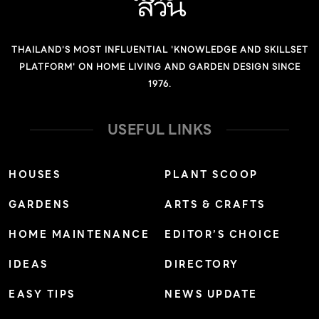
ต่างจากสถาปนิกคนอื่น คือการออกแบบที่เริ่มจากสิ่งแวดล้อม
ในพื้นที่เป็นหลัก การอ่อนน้อมถ่อมตนและให้เกียรติธรรมชาติ
THAILAND'S MOST INFLUENTIAL 'KNOWLEDGE AND SKILLSET
ก่อนที่จะคำนึงว่างานที่จะออกแบบนั้นจะสวยแค่ไหน จะหน้าตา
PLATFORM' ON HOME LIVING AND GARDEN DESIGN SINCE
เป็นอย่างไร เขามักจะเลือกวางแผนก่อนเสมอว่าจะทำอย่างไร
1976.
ถึงจะเบียดเบียนต้นไม้ ใบหญ้า ทางน้ำเดิม วิถีชีวิตเดิมๆ เรื่อย
ไปจนถึงวัสดุที่เลือกมาใช้ก็ต้องทำลายธรรมชาติให้น้อยที่สุด
USEFUL LINKS
ถึงแม้ว่าครั้งนั้นมันจะเป็นครั้งสุดท้ายที่เราจะได้มีโอกาส
สัมภาษณ์ พูดคุยกับคุณบั๊ม แต่เราก็เชื่อว่าแนวคิดและความ
HOUSES
PLANT SCOOP
ตั้งใจที่เขาพยายามสร้างสรรค์งานสถาปัตยกรรมให้เป็นหนึ่ง
GARDENS
ARTS & CRAFTS
เดียวกับธรรมชาติจะยังคงอยู่ และไม่ว่าเมื่อใดที่เรานึกถึง แค่
ก้าวไปในสเปซนั้น ๆ ที่คุณบั๊มทิ้งไว้ เราก็จะสามารถรับรู้ได้ถึง
HOME MAINTENANCE
EDITOR’S CHOICE
สารเหล่านั้นอย่างแน่นอน คุณบั๊มเป็นสถาปนิกผู้ร่วมก่อตั้งสตู
IDEAS
DIRECTORY
ดิโอมิติ ขึ้นในปี 2553 ด้วยความเชื่อที่ว่า สถาปัตยกรรม
สามารถเข้าไปแก้ปัญหาและยกระดับคุณภาพชีวิตและความ
EASY TIPS
NEWS UPDATE
เป็นอยู่ของมนุษย์ได้ งานออกแบบของพวกเขาจึงสะท้อนไปถึง