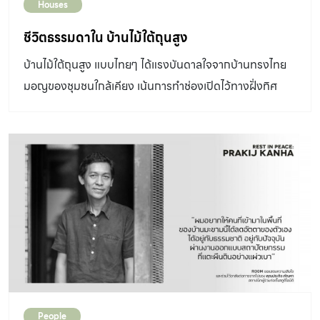
Houses
ชีวิตธรรมดาใน บ้านไม้ใต้ถุนสูง
บ้านไม้ใต้ถุนสูง แบบไทยๆ ได้แรงบันดาลใจจากบ้านทรงไทย
มอญของชุมชนใกล้เคียง เน้นการทำช่องเปิดไว้ทางฝั่งทิศ
ตะวันออกให้มากกว่าฝั่งทิศตะวันตก
People