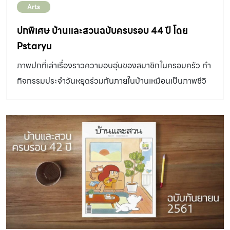
Arts
ปกพิเศษ บ้านและสวนฉบับครบรอบ 44 ปี โดย
Pstaryu
ภาพปกที่เล่าเรื่องราวความอบอุ่นของสมาชิกในครอบครัว ทำ
กิจกรรมประจำวันหยุดร่วมกันภายในบ้านเหมือนเป็นภาพชีวิ
ตบ้านๆ ที่เรียบง่ายแต่อุ่นอวลไปด้วยความประทับใจ นอกจาก
ภาพบ้านสวยๆ ที่เราเลือกสรรขึ้นเป็นปกนิตยสาร บ้านและสวน
มาตลอดทุกเดือนแล้วใครเป็นแฟน บ้านและสวน ตัวจริงจะรู้ว่า
ในฉบับเดือนกันยายนที่ครบรอบเดือนเกิดนั้น มักมีภาพวาด
ปกพิเศษ เป็นของขวัญให้คุณผู้อ่านอยู่เสมอและในปีนี้เราได้
คุณปอ – ศตายุ แสนคำสถาปัตยกรรมศาสตรบัณฑิตป้ายแดง
จากมหาวิทยาลัยเชียงใหม่ ซึ่งเป็นผู้วาดภาพประกอบน่ารักๆ
ให้คอลัมน์ “คน จัด สิ่งของ” ตั้งแต่ฉบับตุลาคมปีที่แล้ว มาช่วย
ถ่ายทอดเรื่องราวความอบอุ่นของสมาชิกในครอบครัวที่ใช้