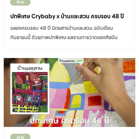
Arts
ปกพิเศษ Crybaby x บ้านและสวน ครบรอบ 48 ปี
ฉลองครบรอบ 48 ปี นิตยสารบ้านและสวน ฉบับเดือน
กันยายนนี้ ด้วยภาพปกพิเศษ ผลงานการวาดของศิลปิน
Molly หรือ คุณมด-นิสา ศรีคำดี ผู้สร้างสรรค์ Crybaby ซึ่ง
ชวนให้มาค้นพบความหมายของคำว่า “บ้าน” ที่อยู่ภายในใจตัว
เองไปด้วยกัน
Arts