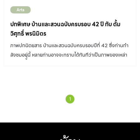
เวลาทำกิจกรรมประจำวันหยุดร่วมกันภายในบ้านเหมือนเป็น
Arts
ภาพชีวิตบ้านๆ ที่เรียบง่ายแต่อุ่นอวลไปด้วยความประทับใจ
คุณปอบอกว่าเขาชอบวาดรูปมาตั้งแต่เรียนอยู่คณะสถาปัตย์
ปกพิเศษ บ้านและสวนฉบับครบรอบ 42 ปี กับ ตั้ม
ส่วนใหญ่วาดเป็นภาพลายเส้นการ์ตูนง่ายๆ ที่แฝงความเหมือน
วิศุทธิ์ พรนิมิตร
จริงของชีวิตไว้จนกระทั่งเพื่อนๆ และรุ่นพี่มาเห็นก็แนะนำให้
ภาพปกนิตยสาร บ้านและสวนฉบับครบรอบปีที่ 42 ซึ่งท่านกำ
ลองนำรูปทั้งหมดนี้ไปสร้างเพจของตัวเองดู ปกพิเศษ “ตอน
ลังชมอยุู่นี้ หลายท่านอาจจะทราบได้ทันทีว่าเป็นภาพของเหล่า
นั้นเรียนอยู่ปี 3 และก็เลยลองทำเพจชื่อว่าPstaryu ที่มาจาก
คาแรคเตอร์ที่โด่งดังของ ตั้ม วิศุทธิ์ พรนิมิตร ศิลปินเขียน
ชื่อเล่นผสมกับชื่อจริงของผมเพื่อวาดรูปเล่าเรื่องราวเกี่ยวกับ
การ์ตูนชาวไทยที่คว้ารางวัลระดับนานาชาติมาแล้วมากมาย
ชีวิตธรรมดาบ้านๆ ประจำวันที่พบเจอมา ทั้งที่เกิดขึ้นในบ้าน
อาทิ รางวัล Manga Encouragement Award จากงาน
และนอกบ้าน เช่น นั่งตัดเล็บอยู่หน้าบ้าน เลี้ยงสัตว์ซักผ้าตาก
Japan Media Art Festival เมื่อปี ค.ศ. 2009 และ ยังมี
ผ้า ไปเที่ยวห้างกับเพื่อน ผ่านคาแร็กเตอร์คนที่เป็นลายเส้น
1
นิทรรศการแสดงงานทั้งในไทยและต่างประเทศ อย่างไม่ขาด
ง่ายๆ อยู่ในอายุช่วงประมาณวัยรุ่นและวัยทำงาน ไม่ดูการ์ตูน
สาย โดยเฉพาะที่ ประเทศ ญี่ปุ่น
จ๋าและไม่ใช่ภาพเหมือนจริงมากเกินไป แต่เป็นลายเส้นที่คนเข้า
ถึงและเข้าใจได้ง่ายๆ” ด้วยเสน่ห์ลายเส้นง่ายๆ แบบนี้เองที่ทำให้
ผลงานของคุณปอได้รับการติดต่อจากทาง Netflix ให้วาดรูป