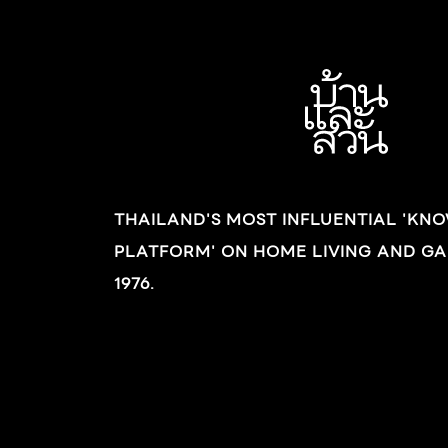
การออกแบบสไตล์ล้านนา เลยพลอยคิดว่าผมทำ
เป็นแต่สไตล์นี้เท่านั้น จริงๆแล้วนั่นเป็นเพียงโอกาส
หนึ่งที่ทำให้เราได้ทำงานตรงนั้น และก็กลายเป็น
เหตุผลหนึ่งซึ่งทำให้ผมอยากจะเลี่ยงงานแบบนั้น
เมื่อทำบ้านของตัวเอง ไม่ใช่ว่าไม่ชอบ แต่ผมอยาก
ได้บ้านที่เป็นบ้านของผมเอง” นอกจากออกแบบ
บ้านให้ตัวเองแล้ว คุณสุริยายังต้องทำเผื่อเพื่อนอีก
THAILAND'S MOST INFLUENTIAL 'KN
สามคนด้วย เพราะทั้งสี่คนร่วมกันซื้อที่ดินผืนหนึ่ง
PLATFORM' ON HOME LIVING AND GA
กลางทุ่งนาในเขตอำเภอสันทราย จังหวัดเชียงใหม่
และแบ่งสร้างเป็นบ้าน 4 หลัง อีกส่วนหนึ่งสร้าง
1976.
เป็นโรงแรมขนาดเล็กชื่อว่า “at Villa Sansai”
โดยออกแบบสิ่งก่อสร้างทั้งหมดให้กลมกลืนกัน
บ้านทั้งสี่หลังเป็นบ้านชั้นเดียว มีขนาดและรูปทรง
ภายนอกใกล้เคียงกัน ส่วนภายในจะแตกต่างกันไป
ตามบุคลิกของเจ้าของบ้านแต่ละคน “ผมออกแบบ