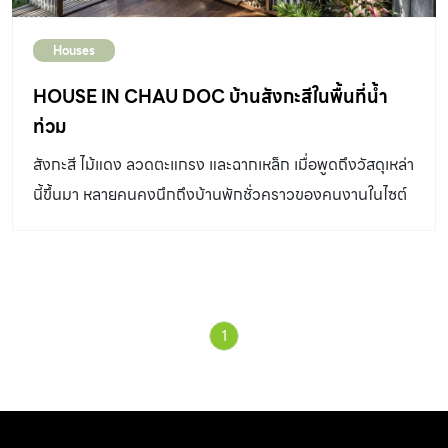
Houses
HOUSE IN CHAU DOC บ้านสังกะสีในพื้นที่น้ำ
ท่วม
สังกะสี ไม้แดง ลวดตะแกรง และฉากเหล็ก เมื่อพูดถึงวัสดุเหล่า
นี้ขึ้นมา หลายคนคงนึกถึงบ้านพักชั่วคราวของคนงานในไซต์
ก่อสร้าง แต่ด้วยฝีมือการออกแบบของ Shunri Nishizawa
เขากลับสามารถนำวัสดุที่กล่าวถึงไปข้างต้น มาออกแบบเป็น
บ้านดีไซน์สุดล้ำ ที่ก้าวผ่านนิยามที่เเสนธรรมดาเเบบที่เราเคย
คุ้นชินไปได้ไกลหลายปีแสงเลยทีเดียว
1