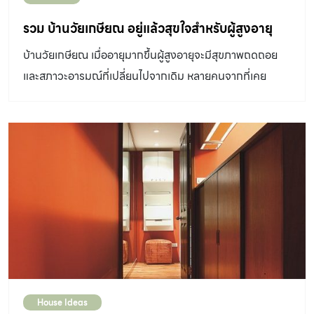
รวม บ้านวัยเกษียณ อยู่แล้วสุขใจสำหรับผู้สูงอายุ
บ้านวัยเกษียณ เมื่ออายุมากขึ้นผู้สูงอายุจะมีสุขภาพถดถอย
และสภาวะอารมณ์ที่เปลี่ยนไปจากเดิม หลายคนจากที่เคย
ทำงานก็ต้องมาอยู่บ้านเฉยๆ ลูกหลานในบ้านจึงต้องดูแลใส่ใจ
เป็นพิเศษ
House Ideas