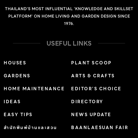
ควรทำให้ลาดชันอย่างน้อย 1:12 เช่น พื้นสูง 1 เมตร ทางลาด
THAILAND'S MOST INFLUENTIAL 'KNOWLEDGE AND SKILLSET
ควรยาว 12 เมตร เพื่อให้ผู้ใช้รถเข็นสามารถเข็นรถขึ้นลงเองได้
PLATFORM' ON HOME LIVING AND GARDEN DESIGN SINCE
ปูพื้นด้วยวัสดุที่ไม่ลื่น เช่น ทรายล้าง กระเบื้องชนิดผิวหยาบ
1976.
และทำราวกันตกทั้งสองข้าง ถ้ามีร่องหรือรางน้ำควรทำ
ตะแกรงปิดให้พื้นเสมอกัน บันได ใช้วัสดุปูพื้นที่ไม่ลื่น อาจทำสี
USEFUL LINKS
ที่จมูกบันได เพื่อให้มองเห็นระดับที่แตกต่างกันได้ชัดเจน มีราว
จับทั้งสองข้าง คุณตาคุณยายเป็นผู้พิการทางการได้ยิน […]
HOUSES
PLANT SCOOP
GARDENS
ARTS & CRAFTS
HOME MAINTENANCE
EDITOR’S CHOICE
IDEAS
DIRECTORY
EASY TIPS
NEWS UPDATE
สำนักพิมพ์บ้านและสวน
BAANLAESUAN FAIR