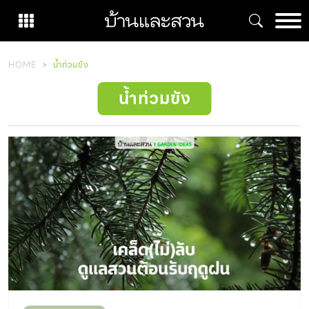
Skip
to
content
HOME
น้ำท่วมขัง
น้ำท่วมขัง