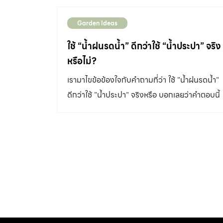
Garden Ideas
ใช้ “น้ำฝนรดน้ำ” ดีกว่าใช้ “น้ำประปา” จริง
หรือไม่?
เรามาไขข้อข้องใจกับคำถามที่ว่า ใช้ "น้ำฝนรดน้ำ"
ดีกว่าใช้ "น้ำประปา" จริงหรือ บอกเลยว่าคำตอบนี้
น่าจะทำให้คุณอยากกรองน้ำฝนเก็บไว้ใช้รดน้ำ
ต้นไม้ที่บ้านเลย