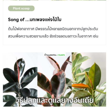
Plant scoop
Song of …บทเพลงแห่งไม้ใบ
ต้นไม้ฟอกอากาศ มีพรรณไม้หลายชนิดนอกจากปลูกประดับ
สวนเพื่อความสวยงามแล้ว ยังช่วยลดมลภาวะในอากาศ เช่น
เดียวกับซองออฟอินเดีย ซองออฟจาเมกา ซองออฟสยาม