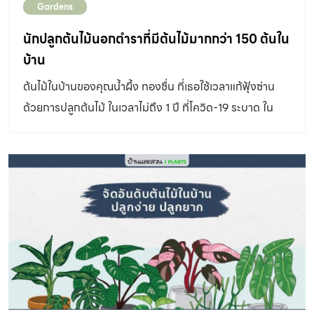
Gardens
นึกตามนะคะว่านอกจากต้นไม้จะเป็นเครื่องฟอกอากาศให้
สะอาดและเป็นธรรมชาติแล้ว ยังไม่สิ้นเปลืองพลังงาน ไม่ต้อง
นักปลูกต้นไม้นอกตำราที่มีต้นไม้มากกว่า 150 ต้นใน
คอยเปลี่ยนตัวกรองอากาศ ไม่มีเสียงรบกวน ราคาถูก ทั้งยัง
บ้าน
ทำให้จิตใจสดชื่นผ่อนคลาย เห็นข้อดีอย่างนี้ชักอยากปลูก
ต้นไม้ในบ้านของคุณน้ำผึ้ง ทองชื่น ที่เธอใช้เวลาแก้ฟุ้งซ่าน
ต้นไม้กันแล้วใช่ไหมคะ ลองมาดูกันว่าสารพิษหรือมลพิษรอบ
ด้วยการปลูกต้นไม้ ในเวลาไม่ถึง 1 ปี ที่โควิด-19 ระบาด ใน
ตัวเรามีอะไร มาจากไหน และต้นไม้อะไรที่ช่วยลดมลพิษได้บ้าง
บ้านของเธอมีไม้ใบกว่า 150 ต้น
รู้จักสารก่อมลพิษ ฟอร์มาลดีไฮด์ พบในพาทิเคิลบอร์ดและ
ไม้อัดที่เป็นส่วนประกอบของเฟอร์นิเจอร์ ทั้งชั้นวางของ
เคาน์เตอร์ ตู้เสื้อผ้า ผลิตภัณฑ์ทำความสะอาด วัสดุสังเคราะห์ที่
มีคุณสมบัติทนไฟ วัสดุเคลือบด้านหลังของพรมปูพื้น ถุง
บรรจุของ กระดาษไข กระดาษเช็ดหน้า และกระดาษเช็ดมือ
อาการ : สร้างความระคายเคืองกับเนื้อเยื่อต่าง ๆ ทั้งตา จมูก
คอ และระบบทางเดินหายใจ อาจลุกลามกลายเป็นโรคหอบหืด
ได้ พืชลดมลพิษ : ปาล์มไผ่ วาสนา ลิ้นมังกร […]