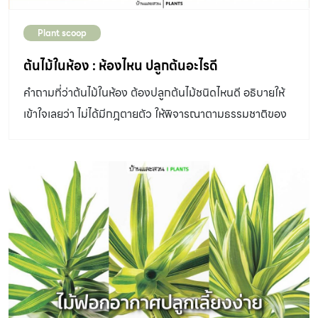
ปลูกไม่รอดด้วยเช่นกัน หากเลือกปลูกต้นไม้ในบ้านซึ่งเป็นที่อับ
Plant scoop
แสง แสงน้อย ในทุกๆ เดือนควรสลับหมุนเวียนต้นไม้ค่อยๆ นำ
ออกไปรับแสงทีละนิด ตั้งในพื้นที่ปลอดโปร่ง ระบายอากาศได้
ต้นไม้ในห้อง : ห้องไหน ปลูกต้นอะไรดี
ดี มีแสงส่องถึง (อย่าให้สัมผัสแสงตรงๆ) อย่างเช่นระเบียง
คำถามที่ว่าต้นไม้ในห้อง ต้องปลูกต้นไม้ชนิดไหนดี อธิบายให้
โรงเรือนเพาะชำ หรือใต้ร่มเงาต้นไม้ใหญ่ จะช่วยต่ออายุให้
เข้าใจเลยว่า ไม่ได้มีกฎตายตัว ให้พิจารณาตามธรรมชาติของ
ต้นไม้อยู่กับเราได้นานขึ้น แต่หากบริเวณที่ตั้งมีแสงส่องถึง
ต้นไม้ มีอากาศถ่ายเท มีแสงส่องถึง
ระบายอากาศดีอยู่แล้ว ให้รดน้ำใส่ปุ๋ยตามปกติก็เพียงพอ
สำหรับมือใหม่ที่อยากเลี้ยงต้นไม้ให้รอด อย่าเพิ่งถมเงินลงไป
กับไม้ใบในกระแสที่ราคาสูงลิบ ลองมาปลูกต้นไม้ที่เลี้ยงง่าย
แล้วค่อยไล่ระดับไปสู่ไม้ใบสวยต้นอื่นๆ […]