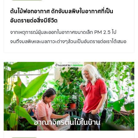
ต้นไม้ฟอกอากาศ ดักจับมลพิษในอากาศที่เป็น
อันตรายต่อสิ่งมีชีวิต
จากเหตุการณ์ฝุ่นละออกในอากาศขนาดเล็ก PM 2.5 ไป
จนถึงมลพิษและมลภาวะต่างๆล้วนเป็นอันตรายต่อเราได้เสมอ
ทั้งจากเหตุการณ์อัคคีภัย การจราจรติดขัด ไปจนถึงสารพิษ
จากเฟอร์นิเจอร์หรือสิ่งของที่ใช้ในชีวิตประจำวัน แล้วจะทำ
อย่างไรในเมื่อเรายังต้องใช้ชีวิตประจำวันและทำงานคลุกคลี
อยู่กับสิ่งเหล่านี้ ต้นไม้ฟอกอากาศอาจช่วยคุณได้ การปลูก
ต้นไม้ลดมลพิษ หลายปีก่อนองค์การนาซานำเสนอผลงานวิจัย
เกี่ยวกับไม้ประดับที่มีประสิทธิภาพในการดูดสารพิษจำนวน
50 ชนิด ส่วนใหญ่เป็นไม้ประดับเมืองร้อนที่ปลูกกันทั่วไปใน
บ้านเรา ต่อมาก็มีงานวิจัยเกี่ยวกับเรื่องนี้ตามมาอีกมากมาย
ซึ่งเป็นเครื่องยืนยันได้อย่างดีว่าต้นไม้สามารถลดมลมิษทาง
อากาศได้จริง แล้วทำไมถึงต้องใช้ต้นไม้ลดมลพิษ ลองค่อย ๆ