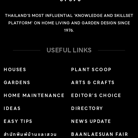
น้ำยากับทราย กรวดหรือหิน แล้วเทหรือฉาบพื้นได้ทันที ราคา :
เริ่มต้นที่ 350 บาทต่อตารางเมตร (น้ำยา+กรวด) น้ำยา
THAILAND'S MOST INFLUENTIAL 'KNOWLEDGE AND SKILLSET
สำหรับทำทรายล้าง DIY by Lucerna พื้นทรายล้างที่ใครๆก็
PLATFORM' ON HOME LIVING AND GARDEN DESIGN SINCE
สามารถทำได้ด้วยตนเอง เพราะ Lucerna คือน้ำยาทำทราย
1976.
ล้างสำเร็จรูป แค่เทน้ำยาผสมกับกรวดหรือหินที่ใช้ทำทรายล้าง
ทั่วไป ผสมให้เข้ากัน สามารถนำไปฉาบพื้นได้ทันที ตอบโจทย์
USEFUL LINKS
ทั้งด้านความสวยงามและทนทาน […]
HOUSES
PLANT SCOOP
GARDENS
ARTS & CRAFTS
HOME MAINTENANCE
EDITOR’S CHOICE
IDEAS
DIRECTORY
EASY TIPS
NEWS UPDATE
สำนักพิมพ์บ้านและสวน
BAANLAESUAN FAIR