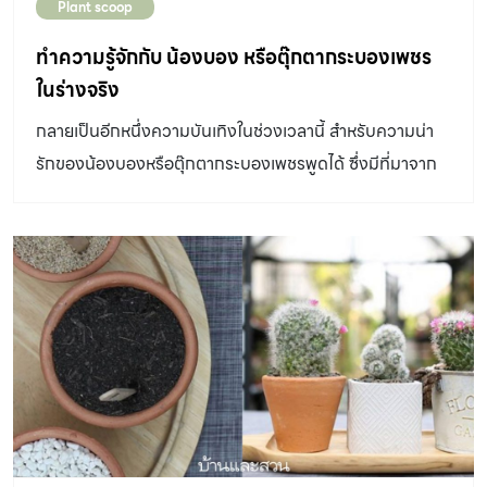
Plant scoop
ทำความรู้จักกับ น้องบอง หรือตุ๊กตากระบองเพชร
ในร่างจริง
กลายเป็นอีกหนึ่งความบันเทิงในช่วงเวลานี้ สำหรับความน่า
รักของน้องบองหรือตุ๊กตากระบองเพชรพูดได้ ซึ่งมีที่มาจาก
นักแสดงสาวแจ็คกี้ ชาเคอลีน มึ้นช์ได้ทำการไลฟ์สดและทำ
คลิปคู่กับตุ๊กตาตัวนี้อย่างสนุกสนานจนกลายเป็นไวรัลในโลก
โซเชียลเพียงชั่วข้ามคืน บ้านและสวนจึงขอหยิบเอาลักษณะ
ความน่ารักของตัวน้องบองมาลองจินตนาการดูว่าหากเจ้า
กระบอกเพชรตัวนี้มีตัวตนอยู่จริงแล้ว น่าจะมีร่างจริงเหมือน
กระบองเพชรหรือแคคตัสชนิดใดได้บ้าง? กระบองเพชร สกุล
เทอโรแคคตัส Pterocactus ลักษณะทั่วไปมีรากเป็นโขดไว้
สะสมอาหารอยู่ใต้ดิน ลำต้นเป็นกิ่งยาวทรงรีหรือเป็นตุ้มกลม
สั้น ปกคลุมด้วยหนามเล็กๆ กระจุกเป็นกลุ่มหรือแผ่ไปรอบๆ