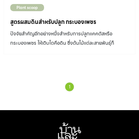
แบบไม่เป็นระเบียบ ดอกใหญ่ออกที่ปลายกิ่ง แต่ละชนิดพันธุ์
Plant scoop
มีดอกสีสันต่างกัน พบในภาคตะวันตกและตอนใต้ของประเทศ
อาร์เจนตินา ตั้งแต่ความสูง 0-3,050 เมตรเหนือระดับน้ำทะเล
สูตรผสมดินสำหรับปลูก กระบองเพชร
มีการสืบพันธุ์ที่ประหลาด คือ ฤดูหนาวจะสลัดกิ่งที่ยาวออก
ปัจจัยสำคัญอีกอย่างหนึ่งสำหรับการปลูกแคคตัสหรือ
เพื่อให้ลมพัดพากิ่งไปตกยังที่อื่น ก่อนกลายเป็นต้นใหม่
กระบองเพชร ให้เติบโตคือดิน ซึ่งต้นไม้แต่ละสายพันธุ์ก็
กระบองเพชร สกุลอิชินอปซิส Echinopsis ลักษณะทั่วไป
ต้องการลักษณ์ดินที่แตกต่างกันไป
ทรงกลมแป้น เมื่ออายุมากขึ้นอาจเป็นทรงกระบอก บางชนิด
เป็นต้นไม้ลำสูง พบได้ทั้งเป็นต้นเดี่ยวและแตกเป็นกอ ลำต้น
เป็นสัน ดอกรูปแตร ก้านยาว บานเพียงวันเดียว มีหลายสี ส่วน
ใหญ่จะมีสีขาวและชมพูอ่อน บานตอนกลางคืนและโรยตอนเช้า
1
ของวันรุ่งขึ้น ส่วนชนิดที่มีสีสันสดใสจะบานตอนกลางวัน มี
ถิ่นกำเนิดในทวีปอเมริกาใต้ แถบโบลิเวีย เปรู อาร์เจนตินา
บราซิล พบตามซอกหินหรือบริเวณดินทราย ระบายน้ำได้ดี
กระบองเพชร สกุลซีรีอุส Cereus ลักษณะทั่วไปเป็นไม้ลำ
ขนาดใหญ่ สูงได้ถึง 12 […]