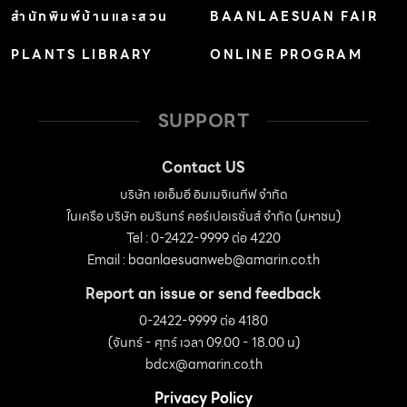
โรยเมล็ดบนดินหรือฝังกลบในดินลึกประมาณ1เซนติเมตร รด
สำนักพิมพ์บ้านและสวน
BAANLAESUAN FAIR
น้ําอย่างสม่ําเสมอ วันละ1ครั้ง แต่ควรสังเกตไม่ให้ดินแฉะจน
PLANTS LIBRARY
ONLINE PROGRAM
เกินไป ภายใน7–10วันก็จะเริ่มงอกเป็นต้นใหม่ได้ในที่สุด โดย
เมล็ดส่วนใหญ่จะงอกภายใน5–7วัน จากนั้นจะใช้เวลา2–
3เดือนจึงออกดอก ซึ่งหากชวนเด็กๆในครอบครัวมาร่วมปลูก
SUPPORT
ด้วยก็จะช่วยให้พวกเขาเข้าใจถึงวิวัฒนาการการเจริญเติบโต
ขั้นพื้นฐานของต้นไม้ ตั้งแต่ระยะการเก็บเมล็ดปลูกจนโต
Contact US
เป็นต้นอ่อน ต้นกําลังโต ผลิดอก และได้เห็นขั้นตอนการผสม
บริษัท เอเอ็มอี อิมเมจิเนทีฟ จำกัด
ในเครือ บริษัท อมรินทร์ คอร์เปอเรชั่นส์ จำกัด (มหาชน)
เกสรโดยผีเสื้อและผึ้ง จนนําไปสู่การติดเมล็ดอีกครั้ง ประดับใน
Tel : 0-2422-9999 ต่อ 4220
สวน นอกจากเราจะปลูกดอกไม้เหล่านี้รวมกันเป็นแปลงเดียว
Email :
baanlaesuanweb@amarin.co.th
แล้ว ยังสามารถนําไปจัดวางเป็นองค์ประกอบต่างๆภายใน
Report an issue or send feedback
สวนได้อีกด้วย […]
0-2422-9999 ต่อ 4180
(จันทร์ - ศุกร์ เวลา 09.00 - 18.00 น)
bdcx@amarin.co.th
Privacy Policy