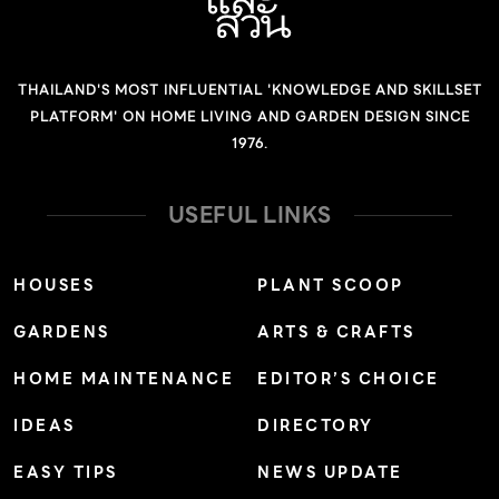
ระยะเวลาเพาะกล้าไม่นานมาก อีกทั้งในหนึ่งต้นก็มีเมล็ดเยอะ
จึงสามารถขยายพันธุ์หลายต้นพร้อมกันได้ ต้นไม้ในวงศ์นี้ที่เรา
รู้จักกันดีก็ได้แก่ ทานตะวัน ดาวเรือง ดาวกระจาย รักเร่
THAILAND'S MOST INFLUENTIAL 'KNOWLEDGE AND SKILLSET
บานชื่น สร้อยทอง ปืนนกไส้ นอกจากนี้ยังมีดอกไม้ในวงศ์บาน
PLATFORM' ON HOME LIVING AND GARDEN DESIGN SINCE
ไม่รู้โรยหรือ Amaranthaceaeได้แก่บานไม่รู้โรย หงอนไก่
1976.
ผักเป็ดแดง ที่ใช้วิธีเพาะปลูกด้วยเมล็ดได้ง่ายและโตเร็วเช่นกัน
โดยเมล็ดจะอยู่บริเวณเกสรเดิมของดอกหรือบริเวณโคนของ
USEFUL LINKS
ก้านดอกซึ่งสามารถสังเกตได้ไม่ยาก เริ่มเพาะปลูก ตาม
ธรรมชาติแล้ว เมื่อเมล็ดต้นไม้เหล่านี้หล่นลงดินณที่ใด หากได้
HOUSES
PLANT SCOOP
ปัจจัยที่พร้อมอย่างแสงแดดและความชื้นที่เหมาะสม ก็พร้อม
GARDENS
ARTS & CRAFTS
จะงอกเป็นต้นใหม่ได้เสมอ แต่เราสามารถช่วยเพิ่มปัจจัยการ
เจริญเติบโตได้ โดยการเตรียมแปลงปลูกที่พรวนดินให้ร่วนเพื่อ
HOME MAINTENANCE
EDITOR’S CHOICE
ให้ระบายน้ําได้ดี เนื่องจากต้นไม้เหล่านี้ส่วนมากไม่ชอบที่แฉะ
IDEAS
DIRECTORY
ยกเว้นหงอนไก่ไทยที่สามารถเจริญเติบโตได้ จากนั้นเติมปุ๋ย
คอกหรือปุ๋ยเคมี สูตร16-16-16เพื่อเพิ่มแร่ธาตุลงในดิน แล้ว
EASY TIPS
NEWS UPDATE