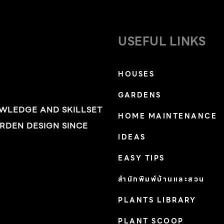
พุทธรักษา มะเปี่ยม เจ้าของบ้านหลังนี้เล่าให้เราฟัง
“สิบปีก่อนเราเคยอยู่คอนโดฯ เราสองคนทำงานที่
ม.เกษตร และคุ้นชินพื้นที่แถบนี้มาตั้งแต่สมัยเรียน
USEFUL LINKS
มหาวิทยาลัย พอมีลูกเราก็เริ่มมองหาบ้านชั้นเดียว
สำหรับสิบขวบปีแรกของลูกชาย และญาติก็แนะนำ
HOUSES
บ้านและที่ดินตรงนี้ให้” คุณเปี่ยมเล่าว่าเดิมเป็นบ้าน
GARDENS
ขนาด 80 ตารางเมตร ที่ไม่ได้มีขนาดใหญ่มากนัก
OWLEDGE AND SKILLSET
พื้นที่ต่าง ๆ ภายในบ้านจึงเป็น Common Area
HOME MAINTENANCE
RDEN DESIGN SINCE
เสียเป็นส่วนใหญ่ และนั่นจึงเป็นหนึ่งในเอกลักษณ์
IDEAS
ของบ้านที่ส่งผ่านมายังบ้านหลังใหม่ที่เพิ่งสร้าง
เสร็จซึ่งออกแบบโดย INchan atelier “พื้นที่กลาง
EASY TIPS
บ้านสำหรับทุกคน” “Common Area คือส่วน
สำนักพิมพ์บ้านและสวน
สำคัญของบ้านหลังนี้ จะเห็นว่าเข้ามาในบ้าน สิ่ง
PLANTS LIBRARY
แรกที่พบก็คือโต๊ะกินข้าว ไม่ว่าจะนั่งทำงาน หรือ
ทานอาหารร่วมกันเราก็มักจะรวมตัวกันอยุ่ตรงนี้
PLANT SCOOP