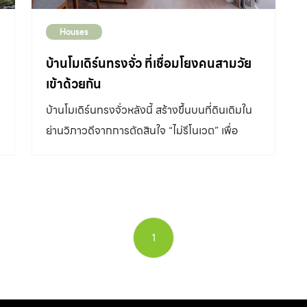
Houses
บ้านโมเดิร์นทรงจั่ว ที่เชื่อมโยงคนสามวัย
เข้าด้วยกัน
บ้านโมเดิร์นทรงจั่วหลังนี้ สร้างขึ้นบนที่ดินเดิมใน
ย่านวิภาวดีจากการตัดสินใจ “ไม่รีโนเวต” เพื่อ
ให้การใช้งานบ้านหลังใหม่นั้นตอบโจทย์ของ
ครอบครัวที่มีถึง 3 ช่วงวัยได้ชัดเจนขึ้น ความ
พิเศษของบ้านหลังนี้คือการที่ผังบ้านมีความ
พยายามที่จะเชื่อมโยงพื้นที่ของทุก ๆ คนเข้าหากัน
และสร้างให้เกิดบรรยากาศอบอุ่นของครอบครัว
1
า
DESIGNER DIRECTORY ออกแบบ: INCHAN
Atelier เราเริ่มต้นด้วยที่มาของบ้านซึ่งคุณเปี่ยม –
มนต์เทพ มะเปี่ยม และคุณหนู-พรรณพิมพ์