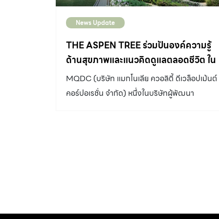
News Update
THE ASPEN TREE ร่วมปันองค์ความรู้
ด้านสุขภาพและแนวคิดดูแลตลอดชีวิต ใน
งาน The IFA’s 16th Global
MQDC (บริษัท แมกโนเลีย ควอลิตี้ ดีเวล็อปเม้นต์
Conference on Ageing
คอร์ปอเรชั่น จำกัด) หนึ่งในบริษัทผู้พัฒนา
อสังหาริมทรัพย์ชั้นนำของประเทศไทย ซึ่งได้นำ
เสนอแนวคิดรูปแบบใหม่ในการใช้ชีวิตแบบวัย 50+
ภายใต้ที่อยู่อาศัยแบรนด์ THE ASPEN TREE (ดิ
แอสเพน ทรี) ที่มาพร้อมการดูแลตลอดชีวิตหรือ
Lifetime Care ซึ่งตั้งอยู่ในพื้นที่ 398 ไร่ของ
เดอะ ฟอเรสเทียส์ บนถนนบางนาตราด กม.7 ได้เข้
ร่วมแบ่งปันและแลกเปลี่ยนองค์ความรู้ กับผู้นำ
ระดับโลกด้านการดูแลผู้สูงวัยในสาขาต่างๆ ในงาน