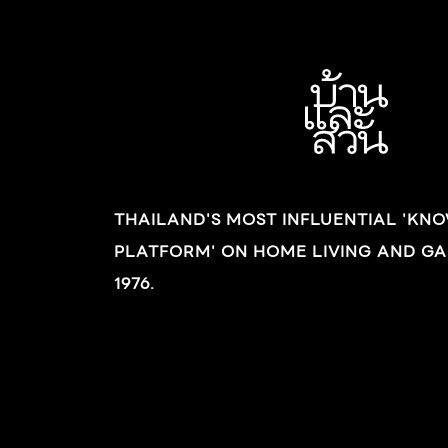
ประชุมครั้งสำคัญระดับโลก “The IFA’s 16th
Global Conference on Ageing” งานประชุม
ครั้งนี้จัดขึ้นที่กรุงเทพฯ ประเทศไทย โดยมีการแลก
เปลี่ยนองค์ความรู้ การพบปะและเจรจากับ
พันธมิตรต่างๆ และผู้ร่วมงานที่เดินทางมาจาก
หลายประเทศทั่วโลก รวมมากกว่า 400 ท่าน ซึ่ง
รวมถึง ดร.วิลเลี่ยม ไรซ์แมน ประธานเจ้าหน้าที่
THAILAND'S MOST INFLUENTIAL 'KN
บริหาร และประธานผู้อำนวยการ Baycrest
PLATFORM' ON HOME LIVING AND GA
องค์กรผู้เชี่ยวชาญด้านการดูแลผู้สูงวัยที่ได้รับการ
ยอมรับในระดับโลก, ดร. แอนนา เบลลอน […]
1976.