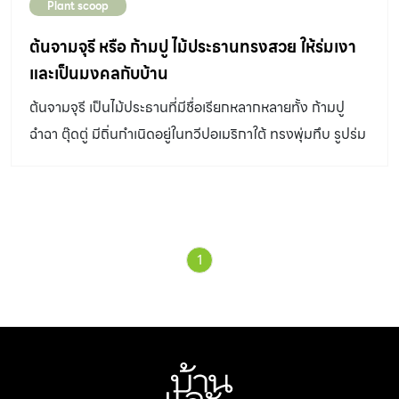
Plant scoop
ต้นจามจุรี หรือ ก้ามปู ไม้ประธานทรงสวย ให้ร่มเงา
และเป็นมงคลกับบ้าน
ต้นจามจุรี เป็นไม้ประธานที่มีชื่อเรียกหลากหลายทั้ง ก้ามปู
ฉำฉา ตุ๊ดตู่ มีถิ่นกำเนิดอยู่ในทวีปอเมริกาใต้ ทรงพุ่มทึบ รูปร่ม
แผ่กว้าง ให้ร่มเงาดี
1