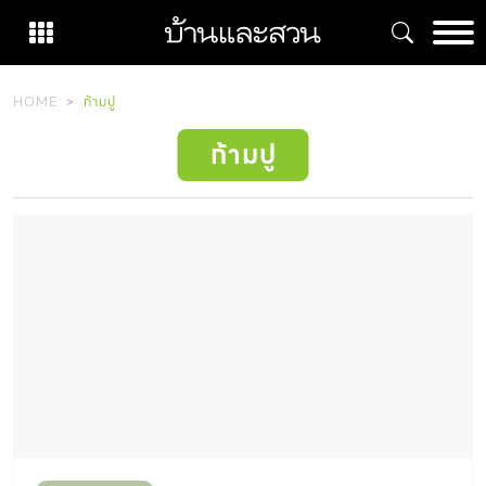
Skip
to
content
HOME
ก้ามปู
ก้ามปู