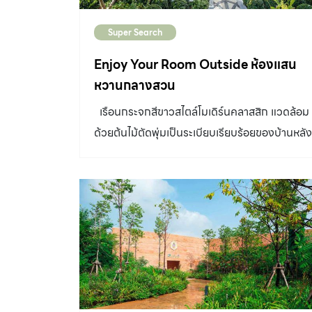
Super Search
Enjoy Your Room Outside ห้องแสน
หวานกลางสวน
เรือนกระจกสีขาวสไตล์โมเดิร์นคลาสสิก แวดล้อม
ด้วยต้นไม้ตัดพุ่มเป็นระเบียบเรียบร้อยของบ้านหลัง
นี้ ชวนให้นึกถึงบรรยากาศจิบน้ำชายามบ่ายภายใน
สวนสวยๆ สักแห่งในยุโรป คุณนพพร เหมะจันทร์
เจ้าของบ้าน เริ่มปลูกบ้านบนที่ดินขนาด 230
ตารางวาที่ซื้อทิ้งไว้หลายปี ตัวบ้านสร้างเกือบเต็ม
พื้นที่ ทำให้ไม่มีสวนหรือส่วนบริการอื่นๆ เลย เขาจึง
ตัดสินใจซื้อที่ดินติดกันอีก 2 แปลงราว 200
ตารางวา “ตอนนั้นที่ดินเป็นที่ว่างหมดเลย เดิม
ตั้งใจว่าจะทำสระว่ายน้ำ แต่พอมานั่งคิดและคุยกับ