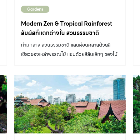
มาของการจัดสวนแห่งนี้ให้ฟังว่า “คุณบุญศรีได้
Gardens
สร้างบ้านพักทรงยุโรปหลังใหม่ และอยากจัดสวนไว้
รอบ ๆ ตัวบ้าน โดยพูดคุยบอกเล่ากับผมอย่าง
Modern Zen & Tropical Rainforest
คร่าว ๆ คืออยากได้สวนอังกฤษ ปลูกต้นสนหลาย
สัมผัสที่แตกต่างใน สวนธรรมชาติ
ๆ ชนิด มองออกไปแล้วยังคงเห็นความงามของวิว
ท่ามกลาง สวนธรรมชาติ แสนผ่อนคลายด้วยสี
ทิวทัศน์รอบ ๆ ดูแล้วเกิดความผ่อนคลายทาง
เขียวของเหล่าพรรณไม้ แซมด้วยสีสันเล็กๆ ของไม้
สายตา เพราะใช้ที่นี่เป็นบ้านพักตากอากาศในวันพัก
ดอกดูเพลินตา สัมผัสได้ถึงความชุ่มเย็นจากสายน้ำ
ผ่อนของครอบครัว “สำหรับโจทย์แรกในการ
บ
ที่ส่งเสียงสร้างความชุ่มชื่นใจ รอบๆ สวนธรรมชาติ
ออกแบบสวนบนเนินเขาบนเนื้อที่ประมาณไร่ครึ่ง
บริเวณนั้นปกคลุมด้วยไอหมอกจางๆ ลอยฟุ้งดัง
คือ เรื่องการจัดการกับพื้นที่ ซึ่งก็พบปัญหาและ
ภาพในความฝัน นี่เป็นบรรยากาศของสวนสวย
อุปสรรคเยอะอยู่เหมือนกันครับ เนื่องจากเป็นเนิน
เบื้องหน้าที่ผู้เขียนได้สัมผัส โดยมี คุณเหน่ง –
เขาที่ถมขึ้นใหม่ มีสภาพดินเป็นดินลูกรังปนก้อนหิน
โชคชัย รัตนภราดร เจ้าของบ้าน แบ่งปันเรื่องราว
ไม่เหมาะกับการปลูกพรรณไม้ จึงได้ปรับปรุงผสม
ที่มาของสวนให้เราฟังอย่างน่าสนใจ “ครอบครัวเรา
ดินปลูกและใส่ปุ๋ยคอกมากพอสมควร จากนั้นจึง
อาศัยอยู่คอนโดมาหลายสิบปี พื้นที่สำหรับปลูก
วางแปลนกำหนดพื้นที่ใช้งานและตำแหน่งการปลูก
ต้นไม้หรือได้เห็นธรรมชาติใกล้ๆ ก็แทบไม่มี พอคิด