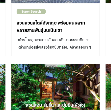
Super Search
สวนสวยสไตล์อังกฤษ พร้อมสนหลาก
หลายสายพันธุ์บนเนินเขา
กว้างไกลสุดสายตา เส้นขอบฟ้ามาบรรจบทิวเขา
เหล่านกน้อยส่งเสียงร้องขับกล่อมเคล้าคลอเบา ๆ
สัมผัสกลิ่นไอดินและหยาดฝนที่เพิ่งหยุดโปรยปราย
นั่นเป็นความรู้สึกแรกพบ เหมือนมนตร์สะกด ต้อง
หยุดนิ่งกับภาพความสวยงามเบื้องหน้าของ สวน
สวยสไตล์อังกฤษ สวนสวยสไตล์อังกฤษ บนเนิน
เขาลูกน้อย ของ คุณบุญศรี สุริย์จามร ในตำบลโป่ง
ตาลอง อำเภอปากช่อง จังหวัดนครราชสีมา ซึ่ง
ออกแบบและจัดสวนโดย คุณศักดิ์ เรืองพร้อม นัก
จัดสวนมากฝีมือ จาก สวนลีลา คุณศักดิ์เล่าถึงที่