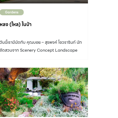
Gardens
หลง (ใหล) ในป่า
วันนี้เรามีนัดกับ คุณบอย – สุรพงค์ โอวรารินท์ นัก
จัดสวนจาก Scenery Concept Landscape
Design & Contractor ที่บ้านหลังหนึ่งในย่าน
ปากเกร็ด จังหวัดนนทบุรี เราเดินทางมาถึงก่อน
เวลานัดหนึ่งชั่วโมงเพื่อสัมผัสความสดชื่นของสวน
ในยามเช้า ประจวบเหมาะกับช่วงเวลานั้นระบบ
รดน้ำอัตโนมัติทำงานพอดี บรรยากาศรอบตัวจึง
เหมือนมีฝนตกพรำๆ อากาศเย็นและชื้น มองเห็น
ละอองน้ำเกาะพราวอยู่ตามใบไม้ การได้อยู่ภายใต้
ร่มเงาของไม้ใหญ่ ฟังเสียงนกร้องคลอไปกับเสียง