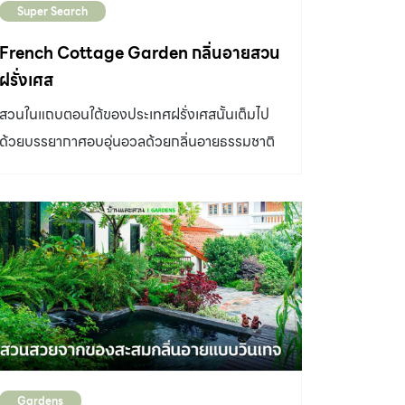
แนวสวนของเรามาก เป็นน้ำตกสองชั้นคล้ายลำธาร
Super Search
การประกวดจัดดอกไม้จากนักศึกษามหาวิทยาลัย
ไหลต่อเนื่องไปยังมุมศาลานั่งเล่น” คุณบอยกล่าว
และการแสดงงานศิลปะอื่น ๆ ทั้งการจัดดอกไม้บน
French Cottage Garden กลิ่นอายสวน
เสริมว่า “ศาลากับผนังน้ำตกเป็นของแถมมาพร้อม
โต๊ะอาหาร และการจัดดอกไม้บนซุ้มประตู อีกส่วนก็
ฝรั่งเศส
กับบ้าน ที่เหลือรื้อออกหมด แต่เก็บไม้ใหญ่อย่างคูน
คือบริเวณรอบๆ Carlton Garden ซึ่งประกวด
สวนในแถบตอนใต้ของประเทศฝรั่งเศสนั้นเต็มไป
และชงโคไว้สองต้น […]
การจัดสวนจากนักออกแบบชาวออสเตรเลียหลาย
ด้วยบรรยากาศอบอุ่นอวลด้วยกลิ่นอายธรรมชาติ
ท่าน รวมทั้งร้านจำหน่ายต้นไม้และอุปกรณ์ต่างๆ
ในโทนสีละมุนตา ภายในแปลงปลูกไม้ดอกผสม
ภายใต้คอนเซ็ปต์งานที่น่าสนใจอย่าง “Discover
ผสานไม้ตัดฟอร์มวางแปลงลักษณะกึ่งฟอร์มัล ดู
an Inner City Oasis” อ่านต่อหน้า 2
ไม่เป็นทางการ ทั้งหมดคือภาพเริ่มต้นก่อนจะแปร
เปลี่ยนให้กลายมาเป็นสวนสวยริมแม่น้ำกกภายใน
ร้าน Melt in Your Mouth คาเฟ่บรรยากาศดีเจือ
กลิ่นอายแบบชนบทฝรั่งเศส จากจุดเริ่มต้นของ
ที่ดินผืนงามริมแม่น้ำกกซึ่งเป็นที่ดินของคุณพ่อ
เมื่อ คุณสมบูรณ์ และ คุณพูนสุข รักมนุษย์
สองพี่น้องเจ้าของร้าน คิดจะใช้ประโยชน์จากที่ดิน
Gardens