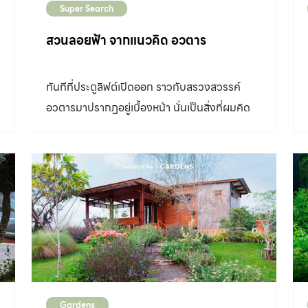
พรรณไม้ในขั้นตอนต่อไป “เริ่มจากทางเข้าเป็นถนน
Super Search
จะเลือกซื้อบ้านสักหลัง สิ่งแรกที่ผมคิดไว้คืออยาก
คอนกรีต ด้านหน้าจัดเป็นมุมสวน มีไม้พุ่มเตี้ยตัด
ได้บ้านที่มีพื้นที่สวนกว้างๆ เพราะตัวผมเองชอบ
สวนลอยฟ้า จากแนวคิด อวตาร
แต่งทรงพุ่มอย่างเป็นระเบียบ ประกอบกับทรงพุ่ม
ธรรมชาติและชอบบรรยากาศความชุ่มชื้นของสวน
รูปฟอร์มอิสระในรูปแบบกึ่งฟอร์มัล โดยวางถาด
แนวทรอปิคัลมานานแล้ว ก็เลยเริ่มมองหาผู้
ทันทีที่ประตูลิฟต์เปิดออก ราวกับสรวงสวรรค์
อาบน้ำนกตรงกึ่งกลาง เพื่อสร้างจุดเด่นนำสายตา
ออกแบบ เพื่อเตรียมให้มาจัดสวนก่อนจะซื้อบ้านได้
อวตารมาปรากฏอยู่เบื้องหน้า นั่นเป็นสิ่งที่ผมคิด
ถัดมาเป็นสวนหลังบ้าน มีสระว่ายน้ำขนาดใหญ่ ซึ่ง
เสียอีกครับ จนผมมีโอกาสได้เห็นผลงานของ
ร
หลังจากลิฟต์มาถึงยังชั้นดาดฟ้าของอาคารกรม
บริเวณนี้ลักษณะพื้นที่มีความสูงลาดชัน […]
คุณวุฒิ – วรวุฒิ แก้วสุก รู้สึกว่าชอบมากๆ ดูสวย
ดิษฐ์บนถนนเพชรบุรีตัดใหม่ และได้พบสวนสวย
เป็นธรรมชาติดี และเป็นสไตล์ที่อยากได้ เมื่อได้พูด
แห่งนี้ของ คุณวิกรม กรมดิษฐ์ นักธุรกิจและนัก
คุยกัน ผมบอกความต้องการกับคุณวุฒิไว้ว่า
เขียนผู้มีชื่อเสียงอันดับต้นๆ ของเมืองไทย รวมถึง
อยากมีสวนที่ให้ความรู้สึกใกล้เคียงป่า มีน้ำตก
เป็นผู้ก่อตั้งและประธานกรรมการบริหาร บริษัทอม
ลำธาร บ่อปลา คุยไปคุยมาจากการให้มาออกแบบ
ตะคอร์ปอเรชัน จำกัด (มหาชน) ทางเดินพื้น
สวนก็เลยได้เพื่อนมาช่วยเลือกซื้อบ้านด้วยครับ
คอนกรีตตกแต่งด้วยกรวดแม่น้ำสลับสีอย่างเป็น
(หัวเราะ) ว่าหลังไหนมีพื้นที่ที่เหมาะสำหรับจัดสวน
ธรรมชาติทอดยาวผ่านพรรณไม้ไทยโบราณ อาทิ
ซึ่งตัวคุณวุฒิเองเขามีความรู้ทางด้านฮวงจุ้ย เลย
อินจัน จำปี ชงโค จันทน์กะพ้อและหมากเม่า แทรก
ช่วยให้คำแนะนำเราเป็นอย่างดี “จนตกลงมาซื้อ
Gardens