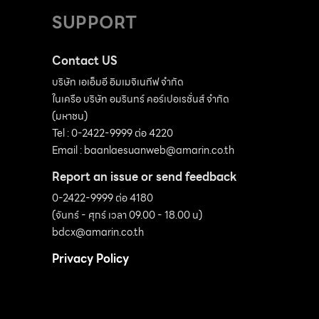
ฝรั่งมาระดับหนึ่งและมีเค้กด้วย จึงมาปรับดีไซน์
SUPPORT
ร้านใหม่ให้เบาลง เราเปิดหนังสือดูแบบที่ชอบรวมๆ
กว่า 10 เล่ม ปรากฏว่าพอชอบรูปไหนก็จะไปในอา
Contact US
รมณ์เฟรนช์วินเทจ เป็นแนวฝรั่งเศส ไม่ใช่อังกฤษ
บริษัท เอเอ็มอี อิมเมจิเนทีฟ จำกัด
หรืออเมริกัน “สำหรับสวนเป็นอะไรที่เราไม่มีความรู้
ในเครือ บริษัท อมรินทร์ คอร์เปอเรชั่นส์ จำกัด
เลย บังเอิญมีคนจัดสวนที่เคยร่วมงานกันแนะนำ บี
(มหาชน)
Tel : 0-2422-9999 ต่อ 4220
(คุณสุธาทิพย์ ไพบูลย์นันทพงศ์) ซึ่งตอนแรกเรา
Email :
baanlaesuanweb@amarin.co.th
ไม่รู้ว่างานบีเป็นอย่างไรแล้วบีก็ชวน นุ่น (คุณอิศรา
Report an issue or send feedback
แพงสี) ซึ่งเขาทำงานเข้าขากันได้ดี […]
0-2422-9999 ต่อ 4180
(จันทร์ - ศุกร์ เวลา 09.00 - 18.00 น)
bdcx@amarin.co.th
Privacy Policy