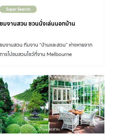
น้ำไหล นี่แหละคือสวรรค์ของคนรักธรรมชาติอย่าง
Super Search
แท้จริง “ผมอยากได้สวนอารมณ์แนวป่าๆ มีต้นไม้
เยอะ ดูเขียวๆ ร่มรื่น เห็นแล้วสบายตา” คุณหมี –
ชมงานสวน ชวนนั่งเล่นนอกบ้าน
สกนธ์ ตันโชติกุล เจ้าของบ้านกล่าว ก่อนจะเล่า
ต่อว่า “น้ำตกกับบ่อปลาเพิ่งมาเพิ่มทีหลัง เนื่องจาก
ชมงานสวน ทีมงาน “บ้านและสวน” ห่างหายจาก
กังวลว่าตัวเองจะไม่ค่อยมีเวลาดูแลมากนัก เลยขอ
การไปชมสวนโชว์ที่งาน Melbourne
ให้คุณบอยทำเป็นลานสนามหญ้าไปก่อน ซึ่งเขาก็
International Flower and Garden Show ถึง
แนะนำเราตั้งแต่ทีแรกแล้วว่าบริเวณนี้เป็นพื้นที่ร่ม
สองปี ด้วยความคิดถึงรูปแบบการจัดสวนในแบบ
แสงอาจไม่เพียงพอสำหรับหญ้า แต่ขอเขาไว้ว่าลอง
ฉบับของนักออกแบบชาวออสซี่ ซึ่งมีลูกเล่นและ
ดูก่อน ผลปรากฏว่าอยู่ได้แค่ไม่กี่เดือนก็ตายเรียบ
ความครบครันของฟังก์ชันการใช้งาน ทำให้ปีนี้เรา
(หัวเราะ) ครั้งที่สองคุณบอยเลยเสนอทางเลือกให้
กลับมาเยือนงานนี้อีกครั้งระหว่างวันที่ 16 – 20
ว่าอยากเปลี่ยนเป็นอะไร ระหว่างพื้นกรวด ลาน
มีนาคม 2559 สถานที่จัดงานยังคงเป็นที่เดิม โดย
กิจกรรม หรือบ่อปลา คิดอยู่สักพัก ไหนๆ จะทำทั้งที
โซนแรกจัดอยู่ภายใน Royal Exhibition
ขอทำในสิ่งที่ตัวเองชอบก็แล้วกัน ตัดสินใจเลือกทำ
Building มีทั้งการแสดงศิลปะการจัดดอกไม้จาก
บ่อปลาแทน ผู้ออกแบบก็ทำออกมาได้สอดรับกับ
สวนไม้ตัดดอกที่มีชื่อเสียงในประเทศออสเตรเลีย