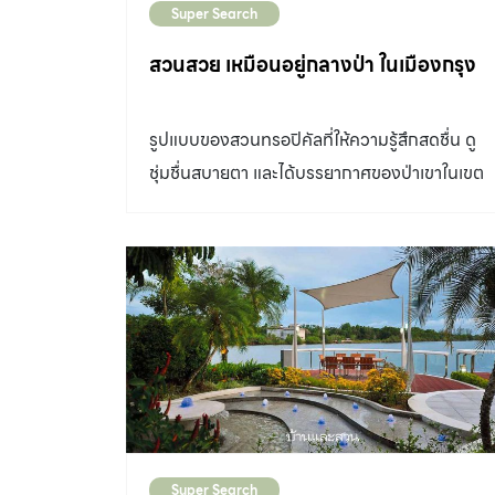
Super Search
สนใจ ทันทีที่เข้ามาภายในโครงการผมรู้สึกได้ถึง
ความเย็นสบายจากพื้นดินชุ่มน้ำใต้ร่มเงาไม้ใหญ่
สวนสวย เหมือนอยู่กลางป่า ในเมืองกรุง
แตกต่างกับความร้อน จากไอแดดของถนน
คอนกรีตด้านนอก พื้นทางเดินหญ้าสีเขียวทอดนำ
รูปแบบของสวนทรอปิคัลที่ให้ความรู้สึกสดชื่น ดู
ไปสู่ทางเดินที่ขนาบด้วยนิทรรศการเมล็ดพันธุ์แห่ง
ชุ่มชื่นสบายตา และได้บรรยากาศของป่าเขาในเขต
ป่าที่จัดวางตลอดแนวผนังดินบดอัดสีสวย ก่อนนำ
อากาศร้อนชื้นอย่างเป็นธรรมชาติ นับเป็นสไตล์กา
ไปสู่อาคารนิทรรศการที่จัดแสดงนิทรรศการน่า
จัด สวนสวย ที่หลายคนชื่นชอบ สวนสวยแห่งนี้ มี
สนใจมากมาย ตั้งแต่บอกเล่าถึงสภาพป่าเดิมใน
ลักษณะของพรรณไม้และการปลูกเลี้ยงที่ดูแลง่าย
กรุงเทพมหานคร อันเป็นที่มาของชื่อย่านต่างๆ ไป
เจริญเติบโตเร็ว เหมาะกับสภาพอากาศของบ้านเรา
จนถึงห้องฉายภาพยนตร์ปลุกจิตสำนึกเกี่ยวกับ
เป็นอย่างดี จึงเป็นเหตุผลให้ครอบครัวของ คุณฮับ
การรักษาสิ่งแวดล้อมในเมือง อาคารแห่งนี้ยังมี
เซาะห์ – นภาพร สาดและ และ คุณสุรชัย – คุณทัศ
พื้นที่ดาดฟ้าซึ่งมีส่วนช่วยป้องกันความร้อนให้เข้าสู่
นัย มะแก้ว ทั้งสามคนพี่น้องเลือกจัดสวนสวยสไตล์
ตัวอาคารน้อยลง และยังเป็นพื้นที่สำหรับพักผ่อน
นี้ คุณฮับเซาะห์น้องสาวคนกลางของบ้านเล่าถึงที่
และชมวิวทิวทัศน์ของโครงการอีกจุดหนึ่งด้วย
มาของสวนแห่งนี้ให้ฟังว่า “ครอบครัวเราเป็น
ส่วนพื้นที่ภายนอกจัดเป็นสวนป่าเลียนแบบระบบ
Super Search