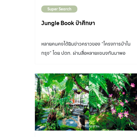
แคท (คุณภควดี พะหุโล มัณฑนากรจาก 8
Super Search
Interior Architect) ว่ามันดูแลยาก เลยเปลี่ยนว่า
จะจัดสวน แคทก็แนะนำ คุณวิทย์ – ศิริวิทย์ ริ้ว
Jungle Book ป่าศึกษา
บำรุง นักจัดสวน ผมไปพบเขาที่ร้าน Little Tree
นั่งกินข้าวกันที่เรือนกระจกในสวน เลยคิดว่าแบบนี้
หลายคนคงได้ยินข่าวคราวของ “โครงการป่าใน
ก็ดูร่มรื่นดีและใช้งานได้ด้วย ถามคุณวิทย์ว่ายก
กรุง” โดย ปตท. ผ่านสื่อหลายแขนงกันมาพอ
คอนเซ็ปต์นี้มาใส่ที่บ้านผมได้ไหม เขาก็บอกได้ เดี๋ยว
สมควร บางคนอาจกำลังตัดสินใจว่าควรไปชมดี
จัดการให้ ตั้งแต่วันนั้นคุณวิทย์ก็มาดูแลให้ ส่วน
หรือไม่ ครั้งนี้เป็นโอกาสอันดีที่ผมได้ไปเยือนและเก็
เรือนกระจกแคทเป็นคนออกแบบ” คุณนพพรยก
ภาพรวมของโครงการดังกล่าวมาฝากคุณผู้อ่าน
หน้าที่จัดสวนทั้งหมดให้คุณวิทย์ โดยความ
ทุกท่านกันครับ โครงการป่าในกรุงตั้งอยู่บนถนน
ต้องการของเขามีเพียงอยากได้ไม้ผลบ้างนิดหน่อย
สุขาภิบาล 2 ในเขตชานเมืองของกรุงเทพมหานคร
และมีสวนครัวตามแบบที่ภรรยาชอบ “งานแรกที่ได้
บนพื้นที่กว่า 12 ไร่ มีวัตถุประสงค์เพื่อเป็นแหล่ง
ใช้คืองานแต่งงานลูกชาย เราจัดเป็นห้องพิธีรดน้ำ
เรียนรู้เรื่องการปลูกป่าตามวิถี ปตท. ซึ่งเป็นองค์
ก็ออกมาสวยเลย หลังจากนั้นก็มีกินเลี้ยงสังสรรค์
ความรู้ที่เกิดจากการปลูกป่า 1 ล้านไร่ นับตั้งแต่ปี
ธรรมดา งานวันเกิดบ้าง […]
พ.ศ. 2537 ให้แก่ประชาชนทั่วไปและนักศึกษาที่