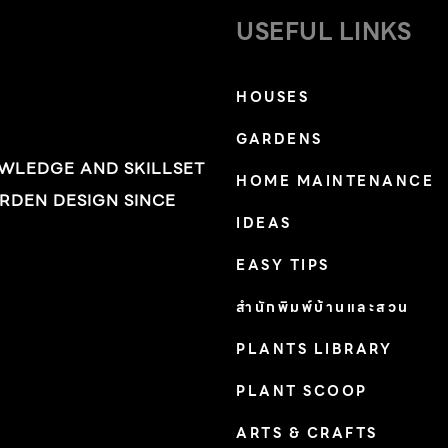
เวลา พอมันลงตัวแล้วจะได้รู้และดูแลรักษาให้ดีได้
ปกคลุมให้แสงแดดลอดผ่านลงมาเพียงบางๆ ทำให้
USEFUL LINKS
เฟสสุดท้ายคือเฟสที่ลงตัว ถ้าเราแบ่งการจัดสวน
ตลอดวันที่เราอยู่ที่นี่ไม่ได้สัมผัสความร้อนแต่อย่าง
เป็นเฟสจะดูยั่งยืนกว่าการจัดสวนครั้งเดียว เพราะ
ใด หลังรั้วสีขาวเตี้ยๆ คือบ้านตากอากาศหลังน้อยที่
HOUSES
แรกๆ ก็ดูดีแต่หลังๆ อาจเปลี่ยนไปตามกาลเวลา”
ปลูกขึ้นอย่างเรียบง่ายบนเนินเล็กๆ ของ
สวนแห่งนี้จึงไม่ใช่แค่ปลูกต้นไม้เพื่อความสวยงาม
GARDENS
ทันตแพทย์เกียรติชัย และ คุณธัญพร พงศ์ไพโรจน์
ชั่วครั้งชั่วคราว สิ่งสำคัญคือการดูแลเอาใจใส่พืช
OWLEDGE AND SKILLSET
สิ่งที่ทำให้บ้านหลังนี้โดดเด่นไม่เหมือนใครคือบ่อน้ำ
HOME MAINTENANCE
พรรณต่างๆ […]
RDEN DESIGN SINCE
บริเวณหน้าบ้านและเหล่าพรรณไม้ในสวนที่จัดแต่ง
IDEAS
ในสไตล์อิงลิชคันทรี ซึ่งต่างแข่งกันอวดสีสันสะดุด
ตา “มันเหมือนที่เราไปตากอากาศที่ต่างจังหวัด เรา
EASY TIPS
ไม่ควรกลับไปอยู่ในความแข็งกรอบสี่เหลี่ยม หรือ
สำนักพิมพ์บ้านและสวน
ความเป็นระเบียบอื่นๆ แบบในเมืองอีก เราควรออก
PLANTS LIBRARY
มาสู่ความอ่อนนุ่ม ดูสบายๆ ไม่มีแบบแผน เหมือน
สวนที่มีความเป็นชนบท” คุณศักดิ์ เรืองพร้อม นัก
PLANT SCOOP
จัดสวน เล่าถึงที่มาของสวนนี้ให้เราฟัง เช่นเดียวกับ
ARTS & CRAFTS
คุณธัญพร เธอเล่าถึงโจทย์ก่อนที่จะมาเป็นสวน