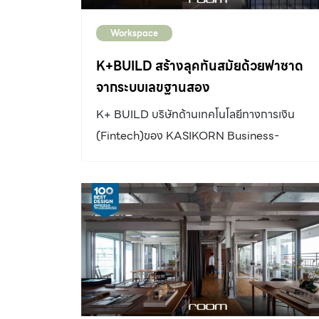
Workspace
K+BUILD สร้างลุคทันสมัยด้วยฟาซาด
จากระบบเลขฐานสอง
K+ BUILD บริษัทด้านเทคโนโลยีทางการเงิน
(Fintech)ของ KASIKORN Business-
Technology Group ที่นำเสนอความทันสมัยผ่าน
อาคารโมเดิร์น ฟาซาดจากเลขฐานสอง