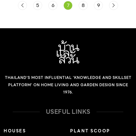
บ้าน แต่เป็นวัสดุอื่นที่ผ่านการสังเคราะห์ขึ้นมา ซึ่งเมื่อคนมา
5
6
7
8
9
600 ตารางเมตร เกิดขึ้นจากการรีโนเวทพื้นที่อาคารโรงเรียน
เห็นก้อนวัตถุนั้น จะเรียกสิ่งนั้นว่าอะไร คราฟต์บ้านด้วยวัสดุ
เก่าให้กลายเป็น คาเฟ่เจริญนคร สถานที่ที่มอบประสบการณ์
และช่างจากท้องถิ่นในบ้านหลังนี้ ผู้ออกแบบได้ทดลองเทคนิค
การพักผ่อนมีหลายโซนให้เลือก เพื่อเติมเต็มสุนทรียภาพแห่ง
การผลิตที่มากขึ้นจากผลงานก่อนหน้านี้ นอกจากหลังคา และ
ความสุข และตอบโจทย์ไลฟ์สไตล์คนรุ่นใหม่ ให้เป็นมากกว่าแค่
คอนกรีตที่ใช้เป็นวัสดุจากโรงงาน วัสดุอื่นนอกจากสองอย่าง
สถานที่ดื่มกาแฟชิล ๆ อย่างเดียว แต่ยังสามารถมาแฮ้งเอ๊าต์
นี้ใช้ของที่มีอยู่โดยรอบในรัศมี 10 กิโลเมตรทั้งสิ้น รวมไปถึง
และนั่งทำงานได้ด้วย ออกแบบโดยสตูดิโอ VILAA ซึ่งเคยฝาก
รายละเอียดอย่างประตู […]
ผลงานกับคาซ่า ลาแปง มาแล้วหลายสาขา การออกแบบครั้งนี้
มาพร้อมความท้าทายเพราะต้องปรับปรุงอาคารเรียนเก่าที่มี
THAILAND'S MOST INFLUENTIAL 'KNOWLEDGE AND SKILLSET
สภาพโครงสร้างทรุดโทรมให้กลับมามีชีวิตอีกครั้ง ภายใต้
PLATFORM' ON HOME LIVING AND GARDEN DESIGN SINCE
โจทย์การใช้งานใหม่ที่ทั้งผู้ออกแบบและเจ้าของคาเฟ่ต่างเห็น
1976.
พ้องกันว่า ต้องการเก็บโครงสร้างอาคารเก่าพร้อมกับโชว์วัสดุ
ดั้งเดิมของที่นี่ ผสมกับวัสดุที่สื่อถึงความทันสมัย เพื่อสร้าง
USEFUL LINKS
ประสบการณ์การใช้งานพื้นที่ที่หลากหลาย ด้านหน้าทักทาย
ด้วยร่มเงาของต้นไม้ใหญ่เก่าแก่ที่โครงการเก็บรักษาไว้ จาก
HOUSES
PLANT SCOOP
ภายนอกมองเข้าไปเห็นกิจกรรมภายในผ่านผนังกระจกใส