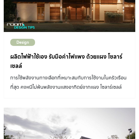
จำนวน 3 อาคาร ซึ่งองค์ประกอบสำคัญที่จะเป็นหัวใจหลัก
และเติมเต็มความสมบูรณ์ให้กับโครงการฯ คือ One
Bangkok Retail จุดหมายปลายทางของการชอปปิ้งและไลฟ์
สไตล์ชั้นนำของกรุงเทพฯ ภายใต้แนวคิด “The Rhythmic
Design
Experience” ที่ทุกคนสามารถเข้ามาสร้างจังหวะแห่งความ
สุขและประสบการณ์ที่แตกต่างร่วมกัน ทำให้ทุกวันเป็นวัน
ผลิตไฟฟ้าใช้เอง รับมือค่าไฟแพง ด้วยแผง โซลาร์
พิเศษ ให้หัวใจของทุกคนเต้นแรงกว่าเดิม One Bangkok
เซลล์
Retail จะเป็นพลังขับเคลื่อนสำคัญที่จะช่วยยกระดับให้
การใช้พลังงานทางเลือกที่เหมาะสมกับการใช้งานในครัวเรือน
กรุงเทพฯ เป็นมหานครแห่งการชอปปิ้งที่สำคัญในภูมิภาค
ที่สุด คงหนีไม่พ้นพลังงานแสงอาทิตย์จากแผง โซลาร์เซลล์
เอเชีย” One Bangkok Retail บนพื้นที่เช่าสุทธิรวมกว่า […]
เพราะเป็นพลังงานสะอาด เป็นมิตรกับสิ่งแวดล้อม และสะดวก
ในการใช้งาน ซึ่งปัจจุบันมีผู้เชี่ยวชาญในการติดตั้ง โซลาร์
เซลล์ มากขึ้น และมีราคาที่ถูกลงจากสมัยก่อนอย่างมาก จึง
ทำให้เข้าถึงง่าย โดยจะมีราคาแปรผันตามขนาด และชนิดของ
แผงโซลาร์เซลล์ ส่วนจะคุ้มค่ากับการลงทุนหรือไม่นั้น ขึ้นอยู่