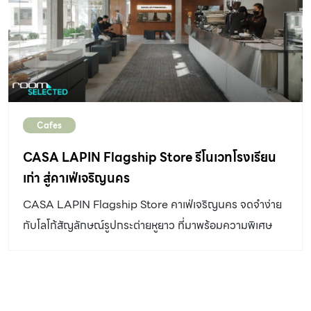
สร้างด้วยวัสดุเกือบทั้งหมดที่หาได้ง่ายในท้องถิ่น
และการนั่งล้างผัก รวมถึงการนั่งล้อมวงกินลาบกับข้าว
DESIGNER DIRECTORYออกแบบ: Housescape
เหนียว […]
Design Lab ตั้งคำถามต่อสถาปัตยกรรมผ่านการออกแบบ
ข้อความที่สถาปนิกตั้งใจสื่อสารลงไปในบ้านหลังนี้ คือ การ
ออกแบบรูปทรงคล้ายหินจริง แต่สร้างด้วยวัสดุคอนกรีต
ครอบเสานอกบ้าน และในบ้านที่ใต้อ่างล้างจาน เป็นการสร้าง
Cafes
สิ่งคล้ายธรรมชาติให้เกิดคำถามถึงการมีอยู่ระหว่าง “ของ
จริง” และ “ของสังเคราะห์” ที่มนุษย์สร้างขึ้นมา ซึ่งปัจจุบันทั้ง
CASA LAPIN Flagship Store รีโนเวทโรงเรียน
สองอย่างนั้นผสมกลมกลืนจนกลายเป็นสิ่งเดียวกันไปแล้วใน
เก่า สู่คาเฟ่เจริญนคร
อาคารหลังหนึ่ง เช่น ในอาคารใหญ่อย่างห้างสรรพสินค้า ผนัง
CASA LAPIN Flagship Store คาเฟ่เจริญนคร จดจำง่าย
ที่กรุด้วยวัสดุหน้าตาเหมือนกับหินจริง แต่ความจริงแล้วกลับ
กับโลโก้สัญลักษณ์รูปกระต่ายหูยาว ที่มาพร้อมความพิเศษ
เป็นวัสดุสังเคราะห์ขึ้นมาให้ดูเหมือนกับของจริง แต่ในความรับ
ด้านโลเคชั่น เอาใจคอกาแฟ Specialty Coffee ชาวธนบุรี
รู้ของคนที่ใช้งานเข้าใจว่านั่นคือหินจริง เป็นการตั้งคำถามที่
ภายในโครงการ OURS คอมมูนิตี้ย่านเจริญนคร
เกิดจากความสงสัยของสถาปนิก ที่ออกแบบเป็นรูปทรง
DESIGNER DIRECTORYออกแบบ: STUDIO VILAA
เหมือนหิน ให้ความรู้สึกเหมือนกับเป็นวัสดุธรรมชาติอยู่ภายใน
สำหรับ CASA LAPIN สาขาที่ 28 นี้ มีพื้นที่ขนาดใหญ่ถึง