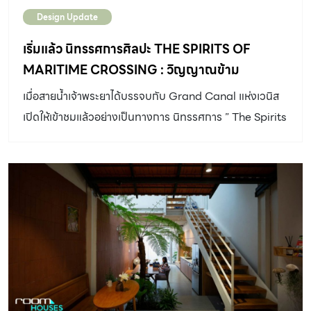
โอซากะ ประเทศญี่ปุ่น ภายใต้แนวคิดหลัก “ภูมิพิมาน ดินแดน
Design Update
แห่งภูมิคุ้มกัน” เชื่อมต่อชาวโลกให้เข้าถึงภูมิปัญญา และอัต
ลักษณ์แบบไทยผ่านบรรยากาศของดินแดนอันอุดมสมบูรณ์
เริ่มแล้ว นิทรรศการศิลปะ THE SPIRITS OF
ด้วยทรัพยากร และวิถีของผู้คนที่ช่วยสร้างภูมิให้คนไทยมี
MARITIME CROSSING : วิญญาณข้าม
สุขภาพที่ดีทั้งกายและใจ เป็นการแสดงศักยภาพของประเทศ
มหาสมุทร 15 ศิลปินไทย และอาเซียน เผยศักยภาพ
เมื่อสายน้ำเจ้าพระยาได้บรรจบกับ Grand Canal แห่งเวนิส
ตั้งแต่อดีตถึงปัจจุบัน ที่จะทำให้ประเทศไทยเชื่อมโยงกับทั่ว
บนเวทีโลก ในมหกรรมศิลปะนานาชาติ เวนิส เบียน
เปิดให้เข้าชมแล้วอย่างเป็นทางการ นิทรรศการ ” The Spirits
โลกได้อย่างแข็งแรงและยั่งยืนในอนาคต […]
นาเล่
Of Maritime Crossing : วิญญาณข้ามมหาสมุทร” หนึ่งใน
กิจกรรมหลักของมหกรรมศิลปะนานาชาติ เวนิส เบียนนาเล่
ครั้งที่ 60 มูลนิธิ บางกอก อาร์ต เบียนนาเล่ นำเสนอ
นิทรรศการศิลปะ The Spirits Of Maritime Crossing :
วิญญาณข้ามมหาสมุทร หนึ่งในกิจกรรมหลักของมหกรรม
ศิลปะนานาชาติ เวนิส เบียนนาเล่ ครั้งที่ 60 บอกเล่าเรื่องราว
ของความสัมพันธ์ 10,000 กิโลเมตร ของเมืองบางกอกและ
เวนิส ผ่าน 40 ผลงานศิลปะอันโดดเด่นของ 15 ศิลปินจาก
ภาคพื้นเอเชียตะวันออกเฉียงใต้ ตั้งแต่ภาพวาด ประติมากรรม