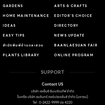
GARDENS
ARTS & CRAFTS
ขนาดใหญ่ที่ตั้งใจสร้างความปลอดโปร่งและเป็นผลลัพธ์ด้าน
มุมมอง ทันทีที่เข้ามาจะเจอกับเคาน์เตอร์บาร์ขนาดยาว 9
HOME MAINTENANCE
EDITOR’S CHOICE
เมตร วางตัวตามความยาวของสแปนเสา (Span) เสมือนเป็น
IDEAS
DIRECTORY
เฟอร์นิเจอร์ชิ้นใหญ่ […]
EASY TIPS
NEWS UPDATE
สำนักพิมพ์บ้านและสวน
BAANLAESUAN FAIR
PLANTS LIBRARY
ONLINE PROGRAM
SUPPORT
Contact US
บริษัท เอเอ็มอี อิมเมจิเนทีฟ จำกัด
ในเครือ บริษัท อมรินทร์ คอร์เปอเรชั่นส์ จำกัด (มหาชน)
Tel : 0-2422-9999 ต่อ 4220