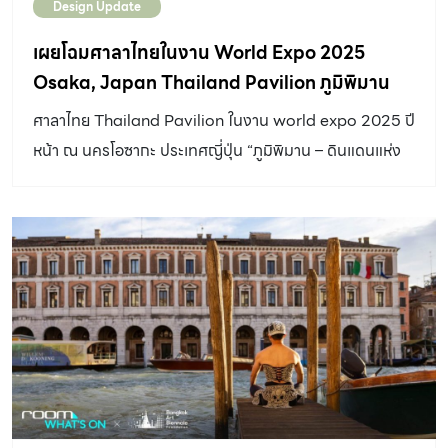
Design Update
เผยโฉมศาลาไทยในงาน World Expo 2025
Osaka, Japan Thailand Pavilion ภูมิพิมาน
ดินแดนแห่งภูมิคุ้มกัน by A49
ศาลาไทย Thailand Pavilion ในงาน world expo 2025 ปี
หน้า ณ นครโอซากะ ประเทศญี่ปุ่น “ภูมิพิมาน – ดินแดนแห่ง
ภูมิคุ้มกัน” อาคารทรงร่วมสมัย เลือกใช้องค์ประกอบไทย
ประยุกต์ นำคตินิยม และอัตลักษณ์ออกแบบร่วมกับแนวคิด
สมัยใหม่ผสมผสานลงตัว โดดเด่นด้วยเงาสะท้อนอาคารที่
ผสานให้เกิดเป็นทรงจั่ว เพื่อบอกเล่าถึงความเป็นไทยที่แท้ แม้
จับต้องไม่ได้ แต่งดงาม DESIGNER
DIRECTORYออกแบบ: A49 นี่คืออาคารแสดงประเทศไทย
(Thailand Pavilion World Expo 2025) ที่ออกแบบโดย
บริษัท สถาปนิก 49 หรือ A49 (ARCHITECTS 49
LIMITED) ที่เราคุ้นเคย ในงาน world expo 2025 ณ นคร