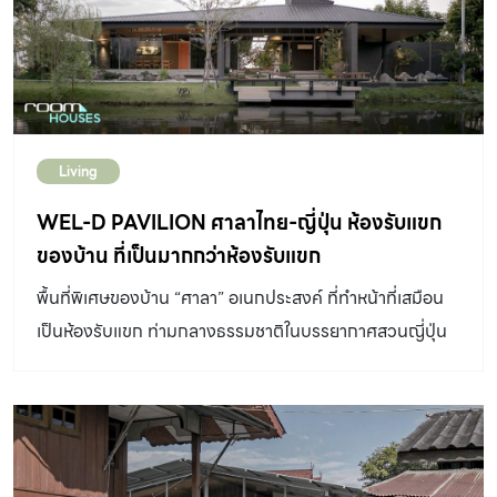
กับความพอใจและรูปแบบการใช้ชีวิต ใครเหมาะกับระบบไหนไม่
ว่าจะเป็นบ้านในเขตเมือง หรือพื้นที่ห่างไกลในชนบท ลองเอา
ข้อมูลเบื้องต้นที่ room นำมาฝากนี้ไปศึกษาประกอบการ
ตัดสินใจเพื่อปรับใช้ได้เลย ระบบอิสระ (Off-grid) เป็นระบบที่
เหมาะกับพื้นที่ที่ไฟฟ้ายังเข้าไม่ถึง เป็นระบบที่ใช้งบประมาณ
Living
ค่อนข้างสูง เพราะต้องใช้แบตเตอรี่ในการเก็บไฟฟ้า และถ้าใช้
ไฟจำนวนมากเกินไป ไฟฟ้าในแบตเตอรี่อาจจะหมดระหว่างวัน
WEL-D PAVILION ศาลาไทย-ญี่ปุ่น ห้องรับแขก
ได้ ระบบแบบต่อกับระบบของการไฟฟ้า (On-grid) ระบบนี้มี
ของบ้าน ที่เป็นมากกว่าห้องรับแขก
ต้นทุนที่น้อยกว่าระบบอื่น ๆ เพราะไม่มีแบตเตอรี่ เหมาะกับผู้ที่
พื้นที่พิเศษของบ้าน “ศาลา” อเนกประสงค์ ที่ทำหน้าที่เสมือน
ต้องการประหยัดค่าไฟ เพราะไฟที่ผลิตได้สามารถนำมาใช้ได้
เป็นห้องรับแขก ท่ามกลางธรรมชาติในบรรยากาศสวนญี่ปุ่น
ทันทีในตอนกลางวัน สำหรับระบบที่ใหญ่ขึ้น ผลิตไฟได้มากขึ้น
DESIGNER DIRECTORYออกแบบ: Shadeworks
เจ้าของบ้านสามารถขายไฟคืนให้การไฟฟ้าได้ด้วย การติดตั้ง
Design อาคารชั้นเดียว ที่โดดเด่นด้วยการเปิดรับธรรมชาติ
ต้องติดต่อที่การไฟฟ้า ทำสัญญาและยื่นเอกสารตามที่กำหนด
ทั้งภายในและภายนอก เชื่อมโยงบึงน้ำ สวนญี่ปุ่น บรรยากาศ
มีข้อเสียคือระบบนี้หากไฟฟ้าจากการไฟฟ้าดับ ระบบกริดไทน์
การพักผ่อน ด้วยการเชื่อมโยงผ่านการเลือกใช้วัสดุและจังหวะ
อินเวอร์เตอร์จะหยุดทำงาน เพื่อไม่ให้ไฟฟ้าดูดเจ้าหน้าที่ที่เข้ามา