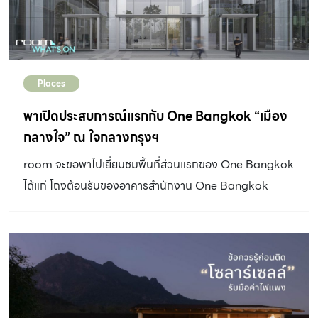
พอดี จึงอยากเชิญชวนให้ไปที่ La Bourse de Commerce
(ลา บูร์ซ เดอ กอมแมร์) Bourse de Commerce – Pinault
Collection พิพิธภัณฑ์เปิดใหม่ซึ่งตั้งอยู่ตรงกึ่งกลางระหว่าง
สถานที่ท่องเที่ยวสำคัญ ๆ อย่าง Louvre Museum และ
Places
The Centre Pompidou ที่เราคุ้นเคย La Bourse de
Commerce เป็นพิพิธภัณฑ์ศิลปะร่วมสมัย ที่จัดแสดงผล
พาเปิดประสบการณ์แรกกับ One Bangkok “เมือง
งานมากกว่า […]
กลางใจ” ณ ใจกลางกรุงฯ
room จะขอพาไปเยี่ยมชมพื้นที่ส่วนแรกของ One Bangkok
ได้แก่ โถงต้อนรับของอาคารสำนักงาน One Bangkok
Tower 4 และพื้นที่รีเทลซึ่งเปิดขึ้นชั่วคราวเพื่อให้บริการ
พนักงานของบริษัทที่อยู่ในอาคารสำนักงาน One Bangkok
โดยเฉพาะ สำหรับเฟสแรกจะเปิดให้บริการในไตรมาสที่ 4 ของ
ปี 2567 นี้นั่นเอง วัน แบงค็อก ประกอบด้วย อาคาร
สำนักงานแบบพรีเมียม จำนวน 5 อาคาร โรงแรมระดับลักซ์ชัว
รี่และไลฟ์สไตล์ 5 แห่ง อาคารที่พักอาศัยระดับลักซ์ชัวรี่อีก