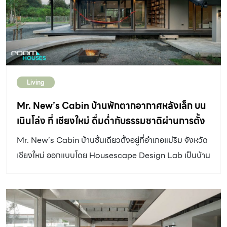
ห้อง สัมพันธ์ไปกับองค์ประกอบสวนญี่ปุ่นที่บรรจงจัดวาง แม้
เป็นพิเศษ” ด้วยชีวิตด้านหนึ่งของเจ้าของบ้านเป็นนักถ่ายภาพ
จะเป็นสวนเดียวกันแต่ให้ความรู้สึกของเรื่องราวที่แตกต่าง
ที่เกิดขึ้นจากความต้องการพื้นที่ส่วนตัวและความสงบในการ
ด้วยมุมมองที่เกิดขึ้นจากพื้นที่ที่ออกแบบให้สอดคล้องกัน
ทำงาน บวกกับความชื่นชอบการเล่นสเก็ตบอร์ด ตามไลฟ์
อย่างลงตัว #เปิดรับธรรมชาติในบรรยากาศพิเศษ นอกจาก
สไตล์คนรุ่นใหม่ที่มีวิถีชีวิตร่วมสมัย ขณะที่ชีวิตอีกด้านหนึ่ง
การเปิดมุมมองของสวน และการจัดวางผนังที่ไม่ทำให้เกิด
ของเขาเป็นคนชอบกินลาบ มีความสุขกับการทำลาบกันเองใน
ความรู้สึกปิดกั้นแล้ว การออกแบบให้ธรรมชาติได้สอดแทรก
Living
หมู่เพื่อนฝูงพี่น้อง และเติบโตมากับทุ่งนา บ้านชั้นเดียว หลังนี้
เข้ามาในพื้นที่ของอาคารยังเป็นอีกจุดเด่นของอาคารแห่งนี้อีก
จึงมีตัวตนของวิถีชนบทอยู่ภายใน คำว่า “ลาบ” ตามชื่อที่ใช้
Mr. New’s Cabin บ้านพักตากอากาศหลังเล็ก บน
ด้วย โดยมีสกายไลท์ […]
เรียกบ้านหลังนี้ จึงเป็นคำที่มีความหมายสะท้อนนิยามของ
เนินโล่ง ที่ เชียงใหม่ ดื่มด่ำกับธรรมชาติผ่านการตั้ง
บ้านที่เป็นส่วนตัว พร้อมเปิดรับบรรยากาศเครือญาติแบบไทย
อยู่ของตัวบ้าน
Mr. New’s Cabin บ้านชั้นเดียวตั้งอยู่ที่อำเภอแม่ริม จังหวัด
ๆ ไปพร้อมกัน ที่นี่จึงเปี่ยมไปด้วยความสุขของการใช้ชีวิต
เชียงใหม่ ออกแบบโดย Housescape Design Lab เป็นบ้าน
(Joyful of Living) ที่มีความเป็นลูกผสม ระหว่างความสุข
ที่ผู้ออกแบบนิยามว่าเป็น “กระท่อม” ของเจ้าของที่เป็นคน
แบบชาวเมือง และความสุขแบบชาวบ้านที่เรียบง่าย สำหรับ
กรุงเทพฯ ที่สร้างเป็นบ้านสำหรับพักผ่อนตากอากาศในช่วง
ชาวเหนือ “ลาบ” เป็นมากกว่าอาหารประจำถิ่น แต่คือวิถีชีวิต
เวลาสั้นๆ ซึ่งตั้งใจให้บ้านเชื่อมต่อกับธรรมชาติโดยรอบด้วย
เป็นความสุขในการรวมตัวญาติพี่น้องที่นั่งขลุกตัวกันทำลาบ
การทำช่องเปิดรอบบ้าน และรับวิวน้ำหรือ Lake ที่อยู่หลังบ้าน
บนพื้น ทั้งการนั่งยอง ๆ ลงมือสับเนื้อบนเขียงที่วางบนพื้น