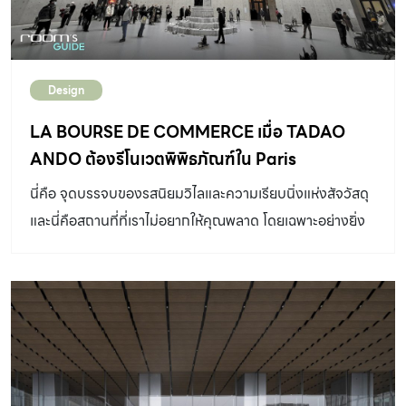
ทำแบบสบาย ๆ ในพื้นที่ที่เราออกแบบเอง ตอนแรกก็ทำบ้าน
เล็กวิลล่า แต่พอถึงเวลาก็เต็มตลอด รับแขกตลอด ก็เลยทำ
เรือนเล็กขึ้นมา ชั้นบนเป็นพื้นที่ส่วนตัวของเรา ส่วนชั้นล่างก็ให้
Design
น้องชายทำคาเฟ่ที่ตอบโจทย์กับแขกของบ้านเล็กวิลล่าไป
พร้อมกัน” – รินระดา นิโรจน์ (สถาปนิก) บ้านบ้านที่ชอบใน
LA BOURSE DE COMMERCE เมื่อ TADAO
ความทรงจำ ‘เรือนเล็ก’ ออกแบบชั้นล่างให้เป็นระดับเดียวกับ
ANDO ต้องรีโนเวตพิพิธภัณฑ์ใน Paris
พื้นดินของบริเวณโดยรอบ เช่นเดียวกับ บ้านเล็กวิลล่า ส่วน
นี่คือ จุดบรรจบของรสนิยมวิไลและความเรียบนิ่งแห่งสัจวัสดุ
หนึ่งก็เพราะต้องการคงความเป็นใต้ถุนบ้านเอาไว้ แต่อีกส่วน
และนี่คือสถานที่ที่เราไม่อยากให้คุณพลาด โดยเฉพาะอย่างยิ่ง
หนึ่งก็เพื่อให้ภูมิสถาปัตยกรรม และสถาปัตยกรรมนั้นทำงาน
หากใครมีแผนจะไป Olympic Paris 2024 ปีนี้ La Bourse
ร่วมกัน เรือนทั้งสองหลังก่อให้เกิดพื้นที่ตรงกลาง ซึ่งเป็นพื้นที่
de Commerce เมื่อความเรียบเกลี้ยงอย่างปัจจุบันพบเจอ
ที่แขกที่มาคาเฟ่ชอบไปนั่งเล่น […]
เข้ากับรายละเอียดวิจิตระการตาจากอดีต โดย Tadao Ando
สถาปนิกชาวญี่ปุ่น ที่เปลี่ยนอาคารเก่ากลางกรุงปารีส ให้
กลายเป็นพิพิธภัณฑ์ศิลปะแห่งใหม่จุดหมายใหม่ในปารีส ถ้า
คุณพอจะมีเงินสัก 9 ยูโร และบังเอิญอยู่ในกรุงปารีสพอดิบ