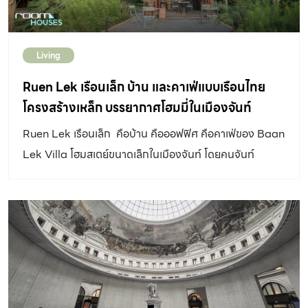
ยาร์ดที่เจาะเป็นช่อง […]
Living
Ruen Lek เรือนเล็ก บ้าน และคาเฟ่แบบเรือนไทย
โครงสร้างเหล็ก บรรยากาศโฮมมี่ในเมืองจันท์
Ruen Lek เรือนเล็ก คือบ้าน คือออฟฟิศ คือคาเฟ่ของ Baan
Lek Villa โฮมสเตย์ขนาดเล็กในเมืองจันท์ โดยคนจันท์
ออกแบบโดยสถาปนิกชาวจันท์ GLA Design Studio
DESIGNER DIRECTORYออกแบบ: GLA DESIGN
STUDIO ‘Ruen Lek เรือนเล็ก‘ เป็นอาคารที่ออกแบบอย่าง
เรือนพื้นถิ่น มีการเปิดรับภูมิอากาศทรอปิคัลใต้ถุนสูง ถูก
แทนที่ด้วยฟังก์ชันของคาเฟ่ ทำเพื่อรับแขกที่ไม่ได้มาค้างคืน
ณ บ้านเล็กวิลล่า แต่อยากมาเสพบรรยากาศสบาย ๆ ของเมือง
จันทบุรีในแบบชั่วครั้งชั่วคราว “อยากกลับไปบ้าน หอบงานไป