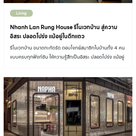
สื่อผสม และวิดีโอจัดวาง ซึ่งเจาะลึกประเด็นเรื่องการพลัดถิ่น
Living
ลัทธิล่าอาณานิคม และการผสมผสานของวัฒนธรรมที่หลาก
หลายทั่วเอเชียตะวันออกเฉียงใต้ โดยเน้นไปที่สัญลักษณ์ของ
Nhanh Lan Rung House รีโนเวทบ้าน สู่ความ
การข้ามน้ำ และการเดินทางทางทะเลเป็นพิเศษ The […]
อิสระ ปลอดโปร่ง แม้อยู่ในตึกแถว
รีโนเวทบ้าน ขนาดกะทัดรัด ตอบโจทย์สมาชิกในบ้านทั้ง 4 คน
แบบครบทุกฟังก์ชัน ให้ความรู้สึกเป็นอิสระ ปลอดโปร่ง แม้อยู่
ในบ้านตึกแถว โปรเจ็กต์ รีโนเวทบ้าน พักอาศัย ในเมืองโฮจิมิ
นห์ ประเทศเวียดนาม ให้ตอบโจทย์สมาชิกในบ้าน น้องแมว
และคุณยายที่แวะมาเยี่ยมเยือนนอนพักกับลูกหลานในบางครั้ง
คราว ภายใต้บริบทของความเป็นบ้านตึกแถวที่มีความแคบลึก
และทำเลที่ต้องหันหน้ารับแดดบ่ายทางทิศตะวันตกเฉียงเหนือ
จากปัญหาความร้อน และพื้นที่คับแคบดังกล่าว จึงนำมาสู่การ
ออกแบบเพื่อแก้ไขช่วยปรับเปลี่ยนบ้านให้น่าอยู่ มีพื้นที่เพียง
พอต่อการใช้งาน ทั้งยังต้องระบายอากาศ และรับแสงสว่างได้