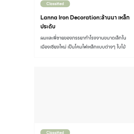
Classified
Lanna Iron Decoration:ล้านนา เหล็ก
ประดับ
ผมและพี่ชายของภรรยาทำโรงงานขนาดเล็กใน
เมืองเชียงใหม่ เป็นโคมไฟเหล็กแบบต่างๆ ใบไม้
เหล็ก/ดอกไม้เหล็ก ทำสีแนว ปัดเก่า/rustic
ประสบการณ์มากกว่า 25 ปี เป็นงานทำมือและเป็น
ภูมิปัญญาชาวบ้านของชาวเชียงใหม่อย่างหนึ่ง รูป
แบบมีอัตลักษณ์เป็นของตนเอง (คนทั่วไปจะเห็น
ตาม บ้านพัก รีสอร์ท หรือโรงแรม) ข้อมูลเพิ่มเติม:
FB page: Lanna Iron Decoration:ล้านนา
เหล็กประดับ กิตติชัย นิจวิโรจน์ Tel. 086-
1001129 Line ID: kittichai.1965
kittichai.1965@gmail.com
Classified