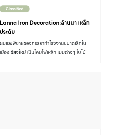
Classified
Lanna Iron Decoration:ล้านนา เหล็ก
ประดับ
ผมและพี่ชายของภรรยาทำโรงงานขนาดเล็กใน
เมืองเชียงใหม่ เป็นโคมไฟเหล็กแบบต่างๆ ใบไม้
เหล็ก/ดอกไม้เหล็ก ทำสีแนว ปัดเก่า/rustic
ประสบการณ์มากกว่า 25 ปี เป็นงานทำมือและเป็น
ภูมิปัญญาชาวบ้านของชาวเชียงใหม่อย่างหนึ่ง รูป
แบบมีอัตลักษณ์เป็นของตนเอง (คนทั่วไปจะเห็น
ตาม บ้านพัก รีสอร์ท หรือโรงแรม) ข้อมูลเพิ่มเติม:
FB page: Lanna Iron Decoration:ล้านนา
เหล็กประดับ กิตติชัย นิจวิโรจน์ Tel. 086-
1001129 Line ID: kittichai.1965
kittichai.1965@gmail.com