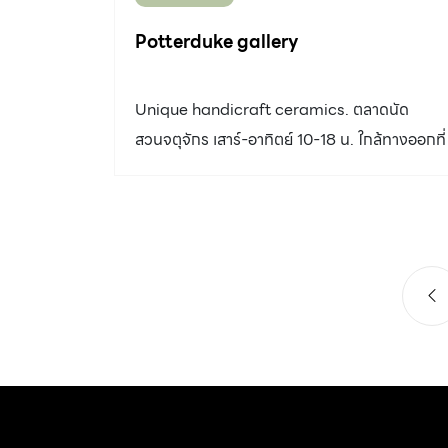
www.lannaceladon.com ขอขอบคุณมากครับ
Potterduke gallery
Unique handicraft ceramics. ตลาดนัด
สวนจตุจักร เสาร์-อาทิตย์ 10-18 น. ใกล้ทางออกที่
2 รถไฟฟ้าใต้ดินสถานี กำแพงเพชร ฝากติดตาม
ผลงานด้วยครับ Facebook: potterduke/
potterduke gallery, Instagram/ Pinterest:
potterduke gallery ขอบคุณครับ