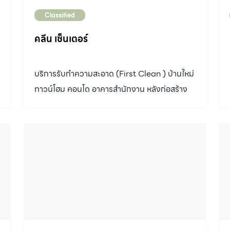
Classified
คลีน เซ็นเตอร์
บริการรับทำความสะอาด (First Clean ) บ้านใหม่
ทาวน์โฮม คอนโด อาคารสำนักงาน หลังก่อสร้าง
หรือตกแต่งภายใน ซักพรม ซักผ้าบุเฟอร์นิเจอร์ ซัก
ผ้าม่าน ขัดล้างพื้นหินอ่อน หินแกรนิต แกรนิตโต้
หินขัด และรับเคลือบเงาพื้นด้วยแวกซ์น้ำ บริการ
ทำความสะอาดอื่น ๆ สอบถามได้ ติดต่อ คลีน
เซ็นเตอร์ 085-066-6466 086-664-6633