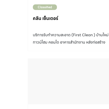
Classified
คลีน เซ็นเตอร์
บริการรับทำความสะอาด (First Clean ) บ้านใหม่
ทาวน์โฮม คอนโด อาคารสำนักงาน หลังก่อสร้าง
หรือตกแต่งภายใน ซักพรม ซักผ้าบุเฟอร์นิเจอร์ ซัก
ผ้าม่าน ขัดล้างพื้นหินอ่อน หินแกรนิต แกรนิตโต้
หินขัด และรับเคลือบเงาพื้นด้วยแวกซ์น้ำ บริการ
ทำความสะอาดอื่น ๆ สอบถามได้ ติดต่อ คลีน
เซ็นเตอร์ 085-066-6466 086-664-6633