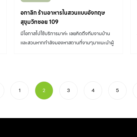
มีทุกสี จำนวน 7 แผ่น/ตร.ม. 3. บล็อกปูถนน(คฑ
กริช) มีทุกสี จำนวน 40 ก้อน/ตร.ม. 4. บล็อกปู
อกาลิก ร้านอาหารในสวนแบบอังกฤษ
พื้น แปดเหลี่ยม ขนาด 0.20x0.20x0.06 ซม.
สุขุมวิทซอย 109
จำนวน 25 ก้อน/ตร.ม. (ใช้คู่กับลูกเต๋า) 5. บล็อกปู
มีโอกาสไปใช้บริการมาค่ะ เลยคิดถึงทีมงานบ้าน
พื้นลูกเต๋า ขนาด 0.08x0.08x0.06 ซม. จำนวน
และสวนหากกำลังมองหาสถานที่งามๆมาแนะนำผู้
25 ก้อน/ตร.ม. 6. บล็อกปูพื้นตัวไอ ขนาด
อ่าน/ผู้ชม เจ้าของคือคุณอำนาจ ตีตพรรณา นักจัด
0.08x0.19x0.06 ซม. จำนวน 35 ก้อน/ตร.ม. 7.
สวนทีีมีชื่อเสียงที่บ้านและสวนเคยนำเสนอผลงานตี
บล็อกปูพื้นหกเหลี่ยม ขนาด 0.11x0.17x0.06 ซม.
พิมพ์ในหลายเล่มค่ะ
จำนวน 60 ก้อน/ตร.ม. 8. บล็อกปูพื้นคฑา จำนวน
45 ก้อน/ตร.ม. 9. บล็อกคอนกรีตปูหญ้า ขนาด
1
2
3
4
5
20x40x8 ซม. จำนวน 10 ก้อน/ตร.ม. 10.ขอบคัน
หิน มี 3 ขนาด 10x20x50 ซม. ,15x30x50 ซม. ,
15x30x100 ซม. 11.รางน้ำรูปตัววี(V) มี 2 ขนาด
0.50 และ 100 เมตร 12.เสาเข็มขนาด 6 นิ้วกลวง
13.เสารั้วคอนกรีตลวดหนามทุกชนิด เชิญชมและ