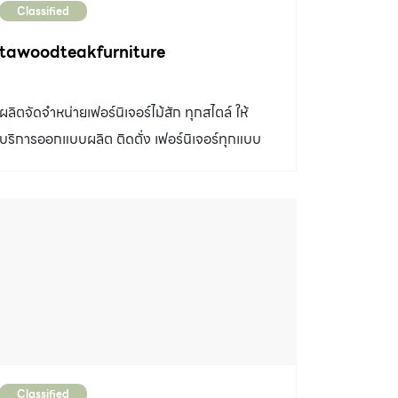
Classified
www.lannaceladon.com ขอขอบคุณมากครับ
tawoodteakfurniture
ผลิตจัดจำหน่ายเฟอร์นิเจอร์ไม้สัก ทุกสไตล์ ให้
บริการออกแบบผลิต ติดตั่ง เฟอร์นิเจอร์ทุกแบบ
ทั่งในแบบ ของเรา และ ในแบบคุณ โดดเด่นที่ดีไซน์
แข็งแรงทนทาน ของงานของเรา สนใจติดต่อ
0996232519 Id line : furniture2529
www.tawoodteakfurniture.blogspot.com
Classified