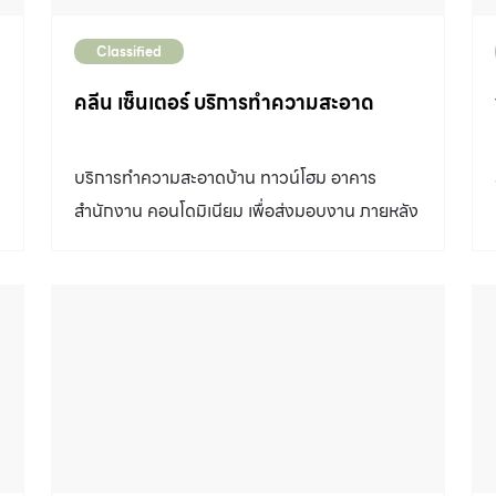
Classified
คลีน เซ็นเตอร์ บริการทำความสะอาด
บริการทำความสะอาดบ้าน ทาวน์โฮม อาคาร
สำนักงาน คอนโดมิเนียม เพื่อส่งมอบงาน ภายหลัง
ะ
การตกแต่ง หรือก่อนเข้าอยู่ ขัดล้างพื้นทุกชนิด และ
รับเคลือบเงาพื้นด้วยแวกซ์น้ำ ซักผ้าบุเฟอร์นิเจอร์
ซักพรม ซักผ้าม่าน ประเมินราคาฟรีในเขต
กรุงเทพฯปริมณฑล ติดต่อ 02-997-9491, 085-
066-6466