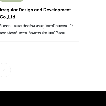
Irregular Design and Development
Co.,Ltd.
รับออกแบบและก่อสร้าง งานภูมิสถาปัตยกรรม ให้
สอดคล้องกับความต้องการ ประโยชน์ใช้สอย
ความเหมาะสม มีเอกลักษณ์และใส่ใจสภาพ
แวดล้อม โดยรวมศาสตร์ภูมิสถาปัตยกรรม
วิศวกรรม พืชพรรณ การออกแบบวางผัง การ
จัดการโครงการ เพื่อให้ได้ประโยชน์สูงสุดกับ
โครงการ ทั้งบ้านพักอาศัย สวน โรงแรม รีสอร์ท
สำนักงาน อาคาร โรงงาน ฯลฯ Website :
http://www.irregulardesign.com โทร. 0-
2549-8404, 08-5224-6831 อีเมล์ :
irregularlands@gmail.com