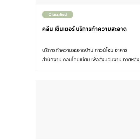
Classified
คลีน เซ็นเตอร์ บริการทำความสะอาด
บริการทำความสะอาดบ้าน ทาวน์โฮม อาคาร
สำนักงาน คอนโดมิเนียม เพื่อส่งมอบงาน ภายหลัง
การตกแต่ง หรือก่อนเข้าอยู่ ขัดล้างพื้นทุกชนิด แล
รับเคลือบเงาพื้นด้วยแวกซ์น้ำ ซักผ้าบุเฟอร์นิเจอร์
ซักพรม ซักผ้าม่าน ประเมินราคาฟรีในเขต
กรุงเทพฯปริมณฑล ติดต่อ 02-997-9491, 085-
066-6466