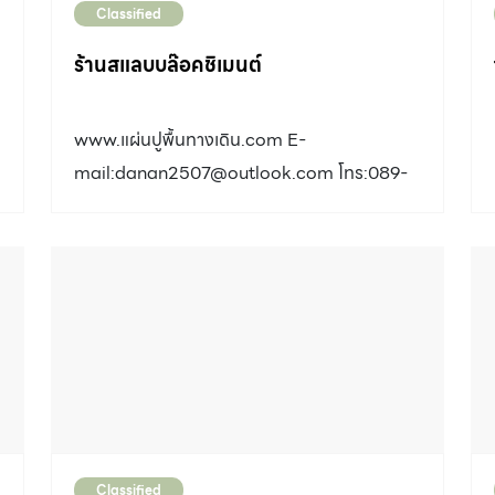
Classified
ร้านสแลบบล๊อคชิเมนต์
www.แผ่นปูพื้นทางเดิน.com E-
mail:
danan2507@outlook.com
โทร:089-
0229985 Line id 0890229985 รับผลิตงาน
คอนกรีตตามแบบลูกค้า ผลิตและรับตัวแทน
จำหน่ายสำหรับเจ้าของบ้าน,เจ้าของบริษัท,ราคา
ต้นทุนโรงงาน และ บริการประมาณราคา แนะนำ
ผู้รับเหมา,ขนส่งฟรีกรุงเทพปริมณฑล บริการส่ง
ทั่วประเทศ สินค้ามีหลายแบบหลายขนาด เช่น 1.
แผ่นทางเดิน ขนาด 30x30x6 ซม. สี
ปูน,แดง,เหลือง,ส้ม,น้ำตาล,เขียว,ดำ,ฟ้า จำนวน 12
แผ่น/ตร.ม. 2. แผ่นทางเท้า ขนาด 40x40x4 ซม.
Classified