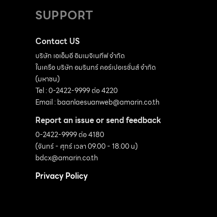
ให้กลายมาเป็นส่วนหนึ่งของสวนสวยในบ้านคุณ
SUPPORT
แล้ว เพราะถังเก็บน้ำรูปแบบใหม่ได้ถูกดีไซน์มาให้มี
ทั้งลวดลายและสีสันที่ดูกลมกลืนกับการแต่งสวน
Contact US
ในทุกสไตล์และทันสมัยยิ่งขึ้น จึงไม่จำต้องปกปิด
บริษัท เอเอ็มอี อิมเมจิเนทีฟ จำกัด
ในเครือ บริษัท อมรินทร์ คอร์เปอเรชั่นส์ จำกัด
อีกต่อไป ในงานบ้านและสวนแฟร์ Midyear 2023
(มหาชน)
ที่จะจัดขึ้นระหว่าง วันที่ 4-13 สิงหาคม 2566 ณ
Tel : 0-2422-9999 ต่อ 4220
ไบเทค บางนา บ้านและสวนจึงขอเป็นสื่อกลางเชิญ
Email :
baanlaesuanweb@amarin.co.th
ชวนนิสิต นักศึกษา และบุคคลทั่วไปมาร่วมสนุกกับ
Report an issue or send feedback
ประกวดออกแบบสวนสวย ภายใต้แนวคิด “สวน
0-2422-9999 ต่อ 4180
สวยไม่ต้องซ่อน” โชว์ไอเดียที่สวนและถังเก็บน้ำให้
(จันทร์ - ศุกร์ เวลา 09.00 - 18.00 น)
สามารถอยู่ร่วมกันได้อย่างลงตัว เพื่อจุดประกาย
bdcx@amarin.co.th
ความคิดและสร้างสรรค์แรงบันดาลใจให้ผู้ร่วมชม
Privacy Policy
งานได้นำกลับไปประยุกต์ใช้ โจทย์หลักของการ
ประกวด กำหนดให้ผู้เข้าประกวดจำลองพื้นที่เป็น
มุมใดมุมหนึ่งของบ้านขนาด 3 x 3 เมตร โดยมีฉาก