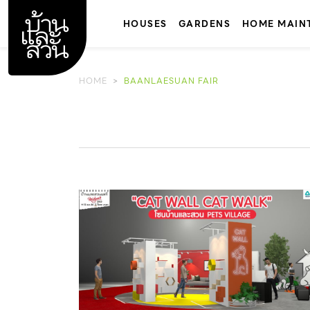
Skip
to
HOUSES
GARDENS
HOME MAIN
content
HOME
BAANLAESUAN FAIR