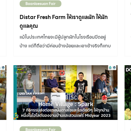
Baanlaesuan Fair
เรียนก็ตั้งวงดนตรีแต่พอเรียนมหาวิทยาลัยก็เลือก
เรียนศิลปะตามความฝัน แต่สุดท้ายได้ไปเป็นนัก
Distar Fresh Farm ให้เราดูแลผัก ให้ผัก
ดนตรีเพราะความชอบความถนัด แต่ลึกลงไป…
ดูแลคุณ
ความฝันแรกตอนเป็นเด็กผมก็ยังอยู่ เลยกลายเป็น
แม้ในประเทศไทยจะมีผู้ปลูกผักในโรงเรือนปิดอยู่
คนที่มีทั้งภาพและเพลงบาลานซ์กันอยู่ตลอดเวลา
บ้าง แต่ก็ถือว่ามีค่อนข้างน้อยและเอาเข้าจริงก็แทบ
พอเราว่างจากงานเพลงก็จะนึกถึงการวาดภาพ
ไม่เพียงพอต่อความต้องการของผู้บริโภค หนึ่งใน
เวลาที่เล่นคอนเสิร์ตเยอะๆ แล้วรู้สึกว่ามันจมอยู่กับ
นั้นก็คือ Distar Fresh Farm ซึ่งมีคุณอ็อก-
แค่เรื่องเดียว เลยอยากจะหลุดจากสิ่งเฉพาะตรง
กฤษณะ ธรรมวิมล และคุณเชน-สานสิน ศรีภิรมย์
หน้า ศิลปะมักจะเป็นสิ่งที่ทำให้ผมรู้สึกเหมือนเป็น
ก
รักษ์ เป็นผู้ก่อตั้งและถือเป็นสตาร์ตอัปที่มุ่งตอบ
พื้นที่ในการพักผ่อน” มุมโปรดของพี่ป๊อด “จริงๆ
โจทย์อาหารปลอดภัย หรือ Food Safety ของผู้
ผมไม่ได้มีมุมโปรดเฉพาะตัว คือ ทุกที่เป็นมุมโปรด
บริโภคเป็นจุด “สปาร์ก” แรงบันดาลใจ ที่อยากให้ผู้
ได้ ถ้าความรู้สึกมันมา ในร้านกาแฟผมก็นั่งวาดรูป
บริโภคผักได้รับอาหารที่ปลอดภัยอย่างแท้จริง จุด
ได้หรือที่บ้านหรือในสตูดิโอ เพราะฉะนั้นจึงเป็น
SPARK ของ Distar Fresh Farm คุณสานสิน :
โมเมนต์ที่เรารู้สึกมากกว่าที่จะเป็นมุมใดมุมหนึ่ง ผม
“หลักๆ เริ่มจากอยากให้ที่บ้านมีผักสะอาดปลอดภัย
สนใจเรื่องอารมณ์ ความรู้สึกที่เกิดขึ้นมากกว่าว่า
Baanlaesuan Fair