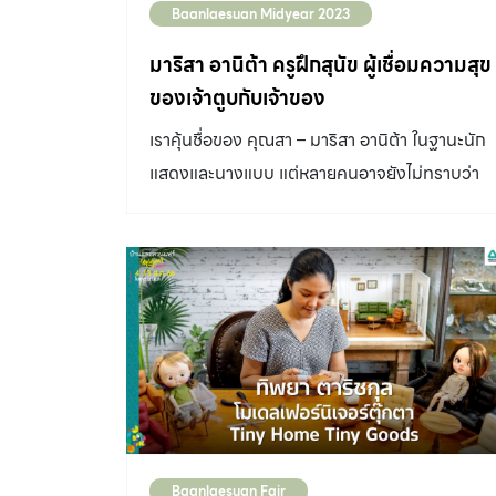
กสิกรรม […]
Baanlaesuan Midyear 2023
มาริสา อานิต้า ครูฝึกสุนัข ผู้เชื่อมความสุข
ของเจ้าตูบกับเจ้าของ
เราคุ้นชื่อของ คุณสา – มาริสา อานิต้า ในฐานะนัก
แสดงและนางแบบ แต่หลายคนอาจยังไม่ทราบว่า
เธอคือ “คนรักสุนัข” ถึงขนาดเข้าคอร์สฝึกอบรม
หลายอย่าง จนวันนี้เธอเป็น ครูฝึกสุนัข ที่มีเทคนิค
การสอนน้องหมาให้เป็นสุนัขที่ดี เชื่อฟังเจ้าของ จุด
เริ่มต้นในการเป็น ครูฝึกสุนัข “สาเป็นคนรักสัตว์ รั
หมามาก และสาเป็นคนที่ใฝ่หาความรู้ใส่หัวตัวเอง
ค่อนข้างเยอะ ชอบดูยูทูป ชอบเข้าคอร์สเทรนด์นิ่ง
อะไรที่เป็นคอร์สฟรีที่เขามีสอนเกี่ยวกับน้องหมา สา
ไปหมดเลย เช่น การสอน Emergency ผายปอด
น้องหมา วิธีกายภาพบำบัด เสร็จแล้วเอามา
Baanlaesuan Fair