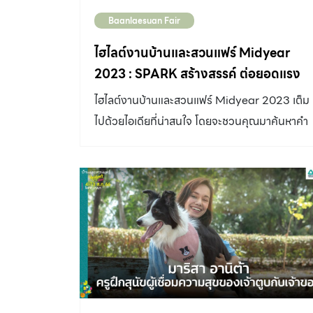
ทีมสุดท้าย ได้แก่ 1. CAT W A L Lแนวคิดการ
Baanlaesuan Fair
ออกแบบ : คอนโดสำหรับน้องแมวในรูปแบบใหม่
ทางเราต้องการออกแบบกำแพงแมวที่เน้น ” ความ
ไฮไลต์งานบ้านและสวนแฟร์ Midyear
ยืดหยุ่น ” เป็นส่วนสำคัญ อันเนื่องมาจากต้องการ
2023 : SPARK สร้างสรรค์ ต่อยอดแรง
ให้สามารถนำไปติดตั้งได้ทั้งในบ้านและ
บันดาลใจ
ไฮไลต์งานบ้านและสวนแฟร์ Midyear 2023 เต็ม
คอนโดมิเนียม โดยเราตีความคอนโดแมวให้เหมือน
ไปด้วยไอเดียที่น่าสนใจ โดยจะชวนคุณมาค้นหาคำ
คอนโดของคน มีฟังก์ชั่นการใช้งานที่ครบครัน
ตอบที่ช่วยจุดประกายความคิดถึงการสร้างพื้นที่
ทางเราจึงออกแบบกำแพงให้สามารถปรับรูปแบบ
แห่งความสุข
การติดตั้งของกำแพงได้ตามความต้องการ โดย
ระยะการติดตั้งของอุปกรณ์ อ้างอิงจากขนาดตัว
ของน้องแมวที่ขนาดตัวเล็กไปจนถึงขนาดใหญ่
ทำให้ผลงานผนังน้องแมวชิ้นนี้สามารถใช้งานได้
ตลอดช่วงชีวิตของแมวตัวหนึ่งได้ อีกทั้งยังคำนึง
ถึงการเพิ่มปฏิสัมพันธ์ของคนและแมวด้วยผู้
ออกแบบ : คุณจิรกฤต ปะติโก และคุณอภิชญา