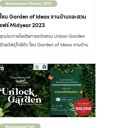
Baanlaesuan Midyear 2023
บ้านบนต้นไม้ เลยซึมซับงานประดิษฐ์งานช่างมา
ตั้งแต่เด็ก จุดสปาร์กที่สอง อาจเป็นช่วงเรียนจบมา
โซน Garden of Ideas งานบ้านและสวน
แล้วได้รับงานออกแบบโรงแรมที่ภูเก็ต ชื่อโรงแรม
แฟร์ Midyear 2023
Escape de Phuket เป็นโรงแรมที่เจ้าของอยาก
จุดประกายไอเดียการแต่งสวน Urban Garden
ดีไซน์สไตล์เหมืองแร่ เราได้ไปศึกษาเกี่ยวกับยุคการ
ด้วยวัสดุใกล้ตัว โซน Garden of Ideas งานบ้าน
ทำเหมืองแร่ ว่ามีวัสดุอะไรบ้าง ไม้ เหล็ก ดูพื้นผิว
และสวนแฟร์ Midyear 2023 จุดประกายความ
มู้ดแอนด์โทน เพื่อมาออกแบบให้ได้ฟีลลิ่งของการ
เป็นนักประดิษฐ์ในตัวคุณให้เกิดประโยชน์กับส่วน
ย้อนยุค เป็นจุดเริ่มต้นที่ทำให้ชอบงานเหล็กกับงาน
รวมได้ด้วย ที่เริ่มจากจุดเล็กๆ อย่างพื้นที่หน้าบ้าน
ไม้ “พอกลับมาที่บ้าน ก็เริ่มก่อตั้งบริษัท เพื่อรับงาน
และริมรั้ว โดยจำลองบรรยากาศชุมชนที่มีตึกแถว
กับเพื่อนๆ ที่อยู่ทั้งกรุงเทพฯ ภูเก็ต และหัวเมือง
พื้นที่รกร้าง ลานกิจกรรม และวินจักรยานยนต์
ใหญ่ โดยจับงานเหล็กมาชนกับงานไม้ แล้วพัฒนา
รับจ้าง และนำเสนอไอเดียการจัดพื้นที่สวน Urban
เฟอร์นิเจอร์ของเราเอง เป็นสิ่งที่เราชอบตั้งแต่เด็กๆ
garden และการทำ Street Furniture ที่พลิก
ชื่อ ‘Detail […]
แพลงนำวัสดุหาง่ายที่มีอยู่รอบตัวมาออกแบบใหม่
ให้ตอบสนองการใช้งานมากขึ้น โดยนักออกแบบไฟ
Baanlaesuan Fair