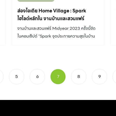
จริงๆ รับประทาน เพราะเท่าที่ทราบมาถึง
ตอนนั้นเกิดความรู้สึกอยากทำงานศิลปะก็ทำเลย
กระบวนการปลูกต่างๆ ทำให้เราไม่ค่อยมั่นใจเท่าไร
ส่องไอเดีย Home Village : Spark
ถ้า ‘ฟีล’ มันมาอารมณ์มันได้ ทุกที่เป็นมุมโปรดได้
จึงทำให้เราอยากจะหันมาปลูกผักเอง เพราะผมรู้สึก
ไฮไลต์หลักใน งานบ้านและสวนแฟร์
ทั้งนั้นครับ” บรรยากาศมีผลต่อการทำงานหรือไม่
ว่าคงไม่มีอะไรปลอดภัยเท่าผมปลูกให้เขากินเอง
Midyear 2023
งานบ้านและสวนแฟร์ Midyear 2023 ครั้งนี้จัด
“ผมคิดว่ามีผลนะ ถ้าเป็น Vibe ที่มีความรื่นรมย์
เลยเป็นที่มาและแรงบันดาลใจให้หันมาสนใจ
ในคอนเซ็ปต์ "Spark จุดประกายความสุขในบ้าน
คือ ถึงแม้ว่าจะเป็นในร้านกาแฟมีคนนั่งอยู่ข้างๆ แต่
การเกษตรแนวนี้ พอได้มาเจอกับอาจารย์ กฤษณะ
คุณ" มาค้นพบแรงบันดาลใจใหม่ๆ เพื่อสร้างความ
ถ้าฟีลรอบด้านแสงได้ เพลงเพราะ เราก็เอนจอย
ก็รู้ว่ามีวิธีทำให้ผักทุกต้นปลอดภัยจากศัตรูพืชจาก
สุข
แม้ว่าจะมีคนอื่นอยู่ก็ตาม แต่บางครั้งอยู่ที่สตูดิโอ
ภัยธรรมชาติสามารถปลูกได้อย่างสม่ำเสมอและเป็น
แล้วร้อนมากๆ ก็อาจจะไม่ได้ […]
ระบบที่ค่อนข้างนิ่งและรู้สึกว่าถ้าทำแบบนี้จะมี
อาหารปลอดภัยให้ทุกคนได้กินกันตลอด” ปลูกผัก
5
6
7
8
9
ในห้องควบคุมเพื่อคุณภาพระดับ Beyond
Organic คุณกฤษณะ : “การปลูกผักของเราเป็น
เกษตร Indoor Vertical Farm สิ่งแรกก็คือ เรา
อยากหาวิธีการปลูกที่ไม่ใช้ยาฆ่าแมลง ซึ่งเท่าที่เรา
จะหาข้อมูลได้ ระบบนี้เป็นระบบที่จะปกป้องให้พ้น