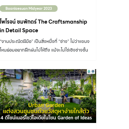
Baanlaesuan Midyear 2023
ไพโรจน์ ชมพักตร์ The Craftsmanship
in Detail Space
“งานประณีตฝีมือ” เป็นสิ่งหนึ่งที่ “ช่าง” ไม่ว่าแขนง
ไหนย่อมอยากฝึกฝนไปให้ถึง แม้จะไม่ใช่เชิงช่างชั้น
สูงแต่งานช่างที่ได้แสดงฝีมือไม่ว่าจะเป็นดีเทลเล็กๆ
ก็เป็นความภูมิใจและบอกตัวตนในผลงาน และนั่น
เป็นสิ่งหนึ่งที่ คุณบี-ไพโรจน์ ชมพักตร์ แห่ง
Detail Space ผู้ผลิตเฟอร์นิเจอร์ดีไซน์เท่ที่มีส่วน
ผสมระหว่างงานไม้ งานเหล็ก และการทำสีสนิม
พยายามใส่ลงไปในทุกผลงาน จุด SPARK ความ
ชอบในงานเหล็กผสมไม้และงานสี “แบ่งเป็น 2 ส่วน
ส่วนแรกตอนผมเด็กๆ ยุค 80 ไม่มีของเล่นให้เรา
เหมือนสมัยนี้ ผมชอบทำของเล่นเอง ทำว่าว ทำ