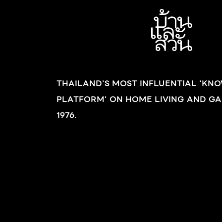
เฟอร์นิเจอร์ตุ๊กตา “จริงๆ เรื่องทำเป็นอาชีพไม่ได้อยู่
ในหัวเลย แต่พอเรามีของเยอะๆ ก็อยากถ่ายรูป
โพสต์ของเล่นลงกลุ่มที่นิยมของจิ๋วเหมือนกัน ทีนี้
วางแต่ของมันก็ไม่น่ารัก ต้องมีโต๊ะ ตู้ ตู้เย็น เอา
ของไปใส่ ทำให้ดูน่ารักขึ้น เลยเริ่มสะสมเฟอร์นิเจอร์
THAILAND'S MOST INFLUENTIAL 'KN
ที่ใช้เล่นกับโมเดลพวกนี้ แต่มันหายาก ไม่ค่อยมีคน
PLATFORM' ON HOME LIVING AND GA
ทำ ส่วนมากที่ทำก็เป็นงานต่างชาติ ราคาค่อนข้าง
สูง เราเลยพยายามหาช่างมาทำให้ และพอทำออกม
1976.
แล้วสวยดี เราก็โพสต์เล่นในกลุ่ม กระทั่งมีคนสนใจ
มาถามว่าทำไมไม่ทำขาย เราก็คิดว่าทำได้จริงเหรอ
“อีกอย่างหนึ่งเรามีโอกาสได้ดูแลพ่อในช่วงที่ท่านไม่
สบาย จนสุดท้ายท่านก็เสียไป ทำให้เรารู้สึกว่าเวลา
ในชีวิตมันน้อย […]