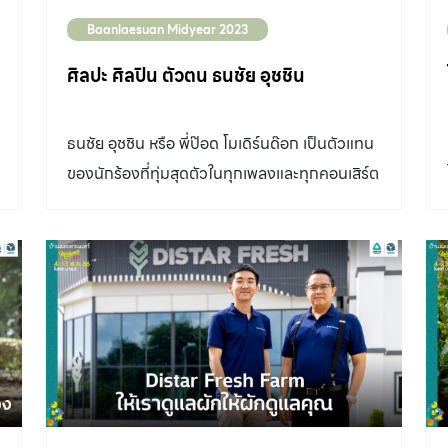
Baanlaesuan Midyear 2023
ศิลปะ ศิลปิน ตัวตน ธนชัย อุชชิน
ธนชัย อุชชิน หรือ พี่ป๊อด โมเดิร์นด๊อก เป็นตัวแทน
ของนักร้องที่ทุ่มสุดตัวในทุกเพลงและทุกคอนเสิร์ต
ผ่านเสียงดนตรีอัลเทอร์เนทีฟที่ชวนให้หัวใจออก
มากระโดดโลดเต้นอยู่ข้างนอก และเมื่อพักจากการ
ใส่สุดในเรื่องดนตรี พี่ป๊อดยังมีเวลามา “สปาร์ก”
กับเรื่องศิลปะด้วย เพราะการวาดภาพของเขาให้
ความรู้สึกเหมือนเจริญสติอยู่กับลมหายใจและ
ปัจจุบันขณะ จนกลายเป็นความสุขที่ได้ค้นพบตัว
เองในทุกๆ ฝีแปรงที่วาดลงไป จุด SPARK ให้มา
ทำงานศิลปะ “ผมกลับไปย้อนมองตัวเองความฝัน
แรกของชีวิตตั้งแต่เด็กๆ คืออยากเป็นจิตรกร สมัย